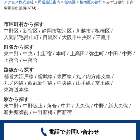
アクセス株式会社
>
周辺施設案内
>
板橋区
>
板橋区の銀行
>
みずほ銀行 下赤
塚駅前出張所(ATM)
市区町村から探す
中野区
/
新宿区
/
静岡市駿河区
/
川越市
/
板橋区
/
入間郡毛呂山町
/
目黒区
/
大阪市中央区
/
三鷹市
町名から探す
東中野
/
中央
/
北新宿
/
本町
/
上高田
/
弥生町
/
中田
/
中野
/
上落合
/
中落合
路線から探す
都営大江戸線
/
総武線
/
東西線
/
丸ノ内方南支線
/
丸ノ内線
/
西武新宿線
/
中央線
/
山手線
/
京王線
/
東海道本線
駅から探す
東中野
/
中野坂上
/
落合
/
中井
/
大久保
/
中野
/
新大久保
/
新井薬師前
/
中野新橋
/
西新宿
電話でお問い合わせ