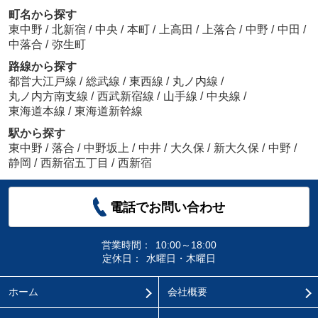
町名から探す
東中野
/
北新宿
/
中央
/
本町
/
上高田
/
上落合
/
中野
/
中田
/
中落合
/
弥生町
路線から探す
都営大江戸線
/
総武線
/
東西線
/
丸ノ内線
/
丸ノ内方南支線
/
西武新宿線
/
山手線
/
中央線
/
東海道本線
/
東海道新幹線
駅から探す
東中野
/
落合
/
中野坂上
/
中井
/
大久保
/
新大久保
/
中野
/
静岡
/
西新宿五丁目
/
西新宿
電話でお問い合わせ
営業時間：
10:00～18:00
定休日：
水曜日・木曜日
ホーム
会社概要