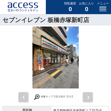
閲覧履歴
お気に入り
メニュー
0
0
セブンイレブン 板橋赤塚新町店
前
次
画像タップで拡大表示【
1
/1】
所在地
東京都板橋区赤塚新町１丁目25-8