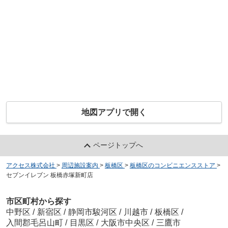
地図アプリで開く
ページトップへ
アクセス株式会社
>
周辺施設案内
>
板橋区
>
板橋区のコンビニエンスストア
>
セブンイレブン 板橋赤塚新町店
市区町村から探す
中野区
/
新宿区
/
静岡市駿河区
/
川越市
/
板橋区
/
入間郡毛呂山町
/
目黒区
/
大阪市中央区
/
三鷹市