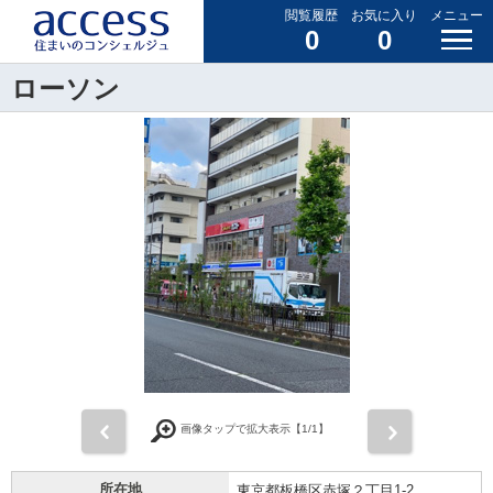
閲覧履歴
お気に入り
メニュー
0
0
ローソン
前
次
画像タップで拡大表示【
1
/1】
所在地
東京都板橋区赤塚２丁目1-2