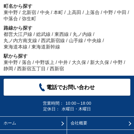
町名から探す
東中野
/
北新宿
/
中央
/
本町
/
上高田
/
上落合
/
中野
/
中田
/
中落合
/
弥生町
路線から探す
都営大江戸線
/
総武線
/
東西線
/
丸ノ内線
/
丸ノ内方南支線
/
西武新宿線
/
山手線
/
中央線
/
東海道本線
/
東海道新幹線
駅から探す
東中野
/
落合
/
中野坂上
/
中井
/
大久保
/
新大久保
/
中野
/
静岡
/
西新宿五丁目
/
西新宿
電話でお問い合わせ
営業時間：
10:00～18:00
定休日：
水曜日・木曜日
ホーム
会社概要