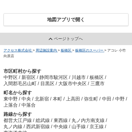
地図アプリで開く
ページトップへ
アクセス株式会社
>
周辺施設案内
>
板橋区
>
板橋区のスーパー
>
アコレ 小竹
向原店
市区町村から探す
中野区
/
新宿区
/
静岡市駿河区
/
川越市
/
板橋区
/
入間郡毛呂山町
/
目黒区
/
大阪市中央区
/
三鷹市
町名から探す
東中野
/
中央
/
北新宿
/
本町
/
上高田
/
弥生町
/
中田
/
中野
/
上落合
/
中落合
路線から探す
都営大江戸線
/
総武線
/
東西線
/
丸ノ内方南支線
/
丸ノ内線
/
西武新宿線
/
中央線
/
山手線
/
京王線
/