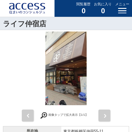
閲覧履歴
お気に入り
メニュー
0
0
ライフ仲宿店
前
次
画像タップで拡大表示【
1
/1】
所在地
東京都板橋区仲宿55-11