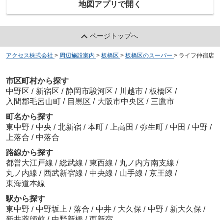
地図アプリで開く
ページトップへ
アクセス株式会社
>
周辺施設案内
>
板橋区
>
板橋区のスーパー
>
ライフ仲宿店
市区町村から探す
中野区
/
新宿区
/
静岡市駿河区
/
川越市
/
板橋区
/
入間郡毛呂山町
/
目黒区
/
大阪市中央区
/
三鷹市
町名から探す
東中野
/
中央
/
北新宿
/
本町
/
上高田
/
弥生町
/
中田
/
中野
/
上落合
/
中落合
路線から探す
都営大江戸線
/
総武線
/
東西線
/
丸ノ内方南支線
/
丸ノ内線
/
西武新宿線
/
中央線
/
山手線
/
京王線
/
東海道本線
駅から探す
東中野
/
中野坂上
/
落合
/
中井
/
大久保
/
中野
/
新大久保
/
新井薬師前
/
中野新橋
/
西新宿