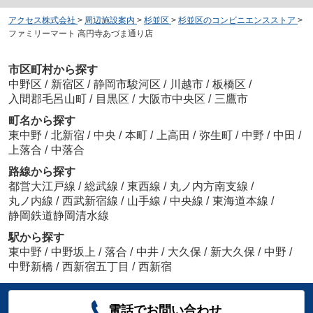
アクセス株式会社
>
周辺施設案内
>
杉並区
>
杉並区のコンビニエンスストア
>
ファミリーマート 高円寺あづま通り店
市区町村から探す
中野区
/
新宿区
/
静岡市駿河区
/
川越市
/
板橋区
/
入間郡毛呂山町
/
目黒区
/
大阪市中央区
/
三鷹市
町名から探す
東中野
/
北新宿
/
中央
/
本町
/
上高田
/
弥生町
/
中野
/
中田
/
上落合
/
中落合
路線から探す
都営大江戸線
/
総武線
/
東西線
/
丸ノ内方南支線
/
丸ノ内線
/
西武新宿線
/
山手線
/
中央線
/
東海道本線
/
静岡鉄道静岡清水線
駅から探す
東中野
/
中野坂上
/
落合
/
中井
/
大久保
/
新大久保
/
中野
/
中野新橋
/
西新宿五丁目
/
西新宿
電話でお問い合わせ