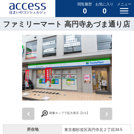
閲覧履歴
お気に入り
メニュー
0
0
ファミリーマート 高円寺あづま通り店
前
次
画像タップで拡大表示【
1
/1】
所在地
東京都杉並区高円寺北２丁目34-5