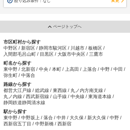
変更
絞り込み条件：
なし
ページトップへ
市区町村から探す
中野区
/
新宿区
/
静岡市駿河区
/
川越市
/
板橋区
/
入間郡毛呂山町
/
目黒区
/
大阪市中央区
/
三鷹市
町名から探す
東中野
/
北新宿
/
中央
/
本町
/
上高田
/
上落合
/
中野
/
中田
/
弥生町
/
中落合
路線から探す
都営大江戸線
/
総武線
/
東西線
/
丸ノ内方南支線
/
丸ノ内線
/
西武新宿線
/
山手線
/
中央線
/
東海道本線
/
静岡鉄道静岡清水線
駅から探す
東中野
/
中野坂上
/
落合
/
中井
/
大久保
/
新大久保
/
中野
/
西新宿五丁目
/
中野新橋
/
西新宿