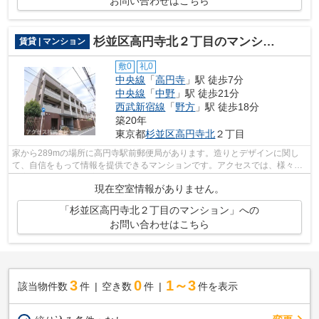
お問い合わせはこちら
杉並区高円寺北２丁目のマンション
賃貸 | マンション
敷0
礼0
中央線
「
高円寺
」駅 徒歩7分
中央線
「
中野
」駅 徒歩21分
西武新宿線
「
野方
」駅 徒歩18分
築20年
東京都
杉並区
高円寺北
２丁目
家から289mの場所に高円寺駅前郵便局があります。造りとデザインに関し
て、自信をもって情報を提供できるマンションです。アクセスでは、様々な
お客様のご要望にお応えできるよう、数...
現在空室情報がありません。
「杉並区高円寺北２丁目のマンション」への
お問い合わせはこちら
3
0
1～3
該当物件数
件
空き数
件
件を表示