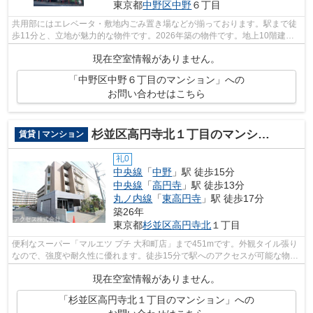
東京都
中野区
中野
６丁目
共用部にはエレベータ・敷地内ごみ置き場などが揃っております。駅まで徒
歩11分と、立地が魅力的な物件です。2026年築の物件です。地上10階建て
の物件です。当社スタッフが中野区地域...
現在空室情報がありません。
「中野区中野６丁目のマンション」への
お問い合わせはこちら
杉並区高円寺北１丁目のマンション
賃貸 | マンション
礼0
中央線
「
中野
」駅 徒歩15分
中央線
「
高円寺
」駅 徒歩13分
丸ノ内線
「
東高円寺
」駅 徒歩17分
築26年
東京都
杉並区
高円寺北
１丁目
便利なスーパー「マルエツ プチ 大和町店」まで451mです。外観タイル張り
なので、強度や耐久性に優れます。徒歩15分で駅へのアクセスが可能な物件
です。クレジットカードで初期費用を...
現在空室情報がありません。
「杉並区高円寺北１丁目のマンション」への