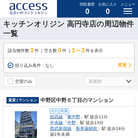
閲覧履歴
お気に入り
メニュー
0
0
キッチンオリジン 高円寺店の周辺物件
一覧
3
0
1～3
該当物件数
件
空き数
件
件を表示
変更
絞り込み条件：
なし
空室のみ
中野区中野６丁目のマンション
賃貸 | マンション
礼0
新築
総武線
「
東中野
」駅 徒歩11分
中央線
「
中野
」駅 徒歩13分
西武新宿線
「
新井薬師前
」駅 徒歩14分
築1年未満