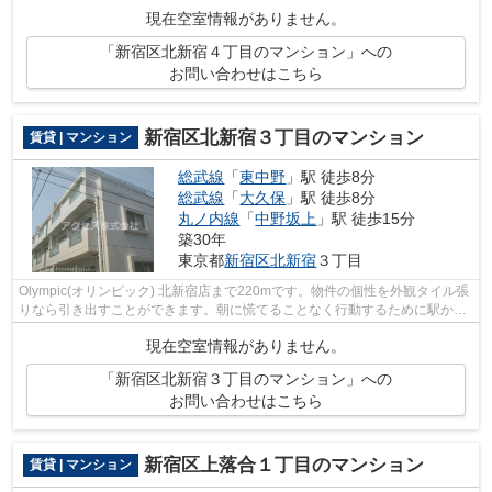
徒歩10分にある物件なので、電車利用...
現在空室情報がありません。
「新宿区北新宿４丁目のマンション」への
お問い合わせはこちら
新宿区北新宿３丁目のマンション
賃貸 | マンション
総武線
「
東中野
」駅 徒歩8分
総武線
「
大久保
」駅 徒歩8分
丸ノ内線
「
中野坂上
」駅 徒歩15分
築30年
東京都
新宿区
北新宿
３丁目
Olympic(オリンピック) 北新宿店まで220mです。物件の個性を外観タイル張
りなら引き出すことができます。朝に慌てることなく行動するために駅から
徒歩8分の駅近物件はいかがでしょうか...
現在空室情報がありません。
「新宿区北新宿３丁目のマンション」への
お問い合わせはこちら
新宿区上落合１丁目のマンション
賃貸 | マンション