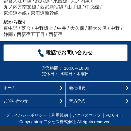
都営大江戸線
/
総武線
/
東西線
/
丸ノ内線
/
丸ノ内方南支線
/
西武新宿線
/
山手線
/
中央線
/
東海道本線
/
東海道新幹線
駅から探す
東中野
/
落合
/
中野坂上
/
中井
/
大久保
/
新大久保
/
中野
/
静岡
/
西新宿五丁目
/
西新宿
電話でお問い合わせ
営業時間：
10:00～18:00
定休日：
水曜日・木曜日
ホーム
会社概要
お問い合わせ
来店予約
プライバシーポリシー
利用規約
アクセスマップ
PCサイト
Copyright(c) アクセス株式会社 All rights reserved.