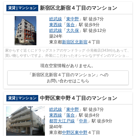
新宿区北新宿４丁目のマンション
賃貸 | マンション
総武線
「
東中野
」駅 徒歩7分
東西線
「
落合
」駅 徒歩9分
総武線
「
大久保
」駅 徒歩12分
築24年
東京都
新宿区
北新宿
４丁目
家からすぐ近くにドラッグストアのサンドラッグ 小滝橋店(343m)もあって、
買い物しやすいですよ。外装にこだわったオシャレなデザインのマンション
です。忙しい方にはうってつけの敷地...
現在空室情報がありません。
「新宿区北新宿４丁目のマンション」への
お問い合わせはこちら
中野区東中野４丁目のマンション
賃貸 | マンション
総武線
「
東中野
」駅 徒歩7分
東西線
「
落合
」駅 徒歩4分
都営大江戸線
「
中井
」駅 徒歩9分
築40年
東京都
中野区
東中野
４丁目