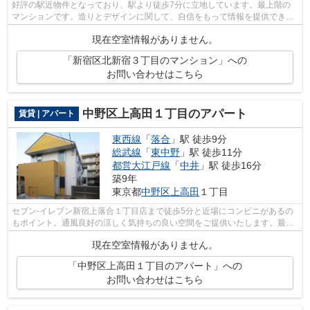
好評の駅近物件となっており、駅より徒歩7分に立地しています。最上階の
マンションです。造りとデザインに関して、自信をもって情報を提供できる
マンションです。アクセスは新宿区にあ...
現在空室情報がありません。
「新宿区北新宿３丁目のマンション」への
お問い合わせはこちら
中野区上高田１丁目のアパート
賃貸 | アパート
東西線
「
落合
」駅 徒歩9分
総武線
「
東中野
」駅 徒歩11分
都営大江戸線
「
中井
」駅 徒歩16分
築9年
東京都
中野区
上高田
１丁目
セブン-イレブン新宿上落合１丁目店まで徒歩5分と近場にコンビニがあるの
もポイント。通風良好の涼しく気持ちの良い空間をご提供いたします。最上
階の物件です。幅広い層に好評な、駅...
現在空室情報がありません。
「中野区上高田１丁目のアパート」への
お問い合わせはこちら