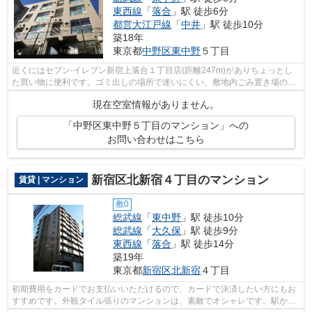
東西線
「
落合
」駅 徒歩6分
都営大江戸線
「
中井
」駅 徒歩10分
築18年
東京都
中野区
東中野
５丁目
近くにはセブン-イレブン新宿上落合１丁目店(距離247m)がありちょっとし
た買い物に便利です。ゴミ出しの場所で迷いにくい、敷地内ごみ置き場のあ
る物件です。3駅利用できる場所にあり...
現在空室情報がありません。
「中野区東中野５丁目のマンション」への
お問い合わせはこちら
新宿区北新宿４丁目のマンション
賃貸 | マンション
敷0
総武線
「
東中野
」駅 徒歩10分
総武線
「
大久保
」駅 徒歩9分
東西線
「
落合
」駅 徒歩14分
築19年
東京都
新宿区
北新宿
４丁目
初期費用をカードでお支払いいただけるので、カードで決済したい方にもお
すすめです。外観タイル張りのマンションは、素敵でオシャレです。駅から