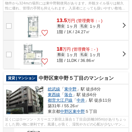
物件から324mの場所には東中野郵便局があります。外観タイル張りは耐久
性に優れ、管理の手間も抑えられます。入居者にとっても扱いやすい敷地内
ごみ置き場がついています。駅から徒歩8...
13.5
万
円
(管理費等：- )
1ヶ月
1ヶ月
敷金
礼金
1階 / 1K / 24.27㎡
18
万
円
(管理費等：- )
1ヶ月
1ヶ月
敷金
礼金
1階 / 1LDK / 36.86㎡
中野区東中野５丁目のマンション
賃貸 | マンション
総武線
「
東中野
」駅 徒歩8分
東西線
「
落合
」駅 徒歩6分
都営大江戸線
「
中井
」駅 徒歩11分
築31年 / 55.26㎡
東京都
中野区
東中野
５丁目
近くにはローソン・スリーエフ新宿上落合１丁目店(距離385m)がありちょっ
とした買い物に便利です。風通しが良く、湿気やカビの心配が少ないマンシ
ョンです。設備やレイアウトにもこだ...