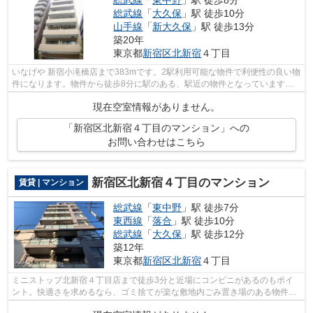
総武線
「
大久保
」駅 徒歩10分
山手線
「
新大久保
」駅 徒歩13分
築20年
東京都
新宿区
北新宿
４丁目
いなげや 新宿小滝橋店まで383mです。2駅利用可能な物件で利便性の良い物
件になります。物件から徒歩8分に駅のある、駅近の物件となっています。
新宿区で新しい住環境をお探しなら、総...
現在空室情報がありません。
「新宿区北新宿４丁目のマンション」への
お問い合わせはこちら
新宿区北新宿４丁目のマンション
賃貸 | マンション
総武線
「
東中野
」駅 徒歩7分
東西線
「
落合
」駅 徒歩10分
総武線
「
大久保
」駅 徒歩12分
築12年
東京都
新宿区
北新宿
４丁目
ミニストップ北新宿４丁目店まで徒歩3分と近場にコンビニがあるのもポイ
ント。快適さを求めるなら、ゴミ捨てが楽な敷地内ごみ置き場のある物件が
お勧めです。造りとデザインに関して、...