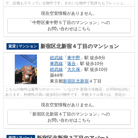
で、設備もそろっている物件です。きれいな物件で気持ちもフレッシュ。地
上10階建ての物件をご紹介。駅から徒歩6...
現在空室情報がありません。
「中野区東中野５丁目のマンション」への
お問い合わせはこちら
新宿区北新宿４丁目のマンション
賃貸 | マンション
総武線
「
東中野
」駅 徒歩8分
東西線
「
落合
」駅 徒歩10分
総武線
「
大久保
」駅 徒歩10分
築44年
東京都
新宿区
北新宿
４丁目
こちらの物件は最寄りのスーパー「いなげや 新宿小滝橋店」が358m以内に
あります。利便性の高い徒歩8分の物件です。外観タイル張りは、劣化が少
なくいつまも美しい外観を保ちます。細...
現在空室情報がありません。
「新宿区北新宿４丁目のマンション」への
お問い合わせはこちら