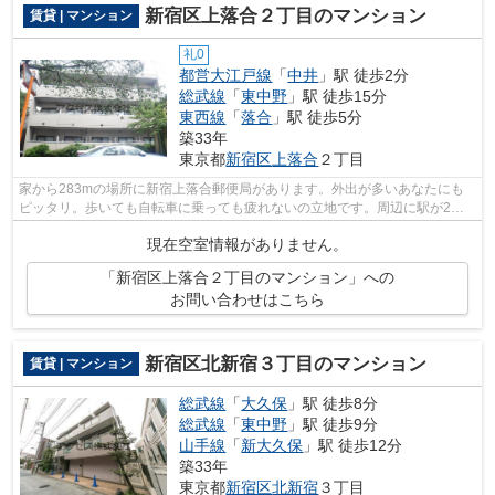
新宿区上落合２丁目のマンション
賃貸 | マンション
礼0
都営大江戸線
「
中井
」駅 徒歩2分
総武線
「
東中野
」駅 徒歩15分
東西線
「
落合
」駅 徒歩5分
築33年
東京都
新宿区
上落合
２丁目
家から283mの場所に新宿上落合郵便局があります。外出が多いあなたにも
ピッタリ。歩いても自転車に乗っても疲れないの立地です。周辺に駅が2つ
あるので電車での移動が便利です。共用設...
現在空室情報がありません。
「新宿区上落合２丁目のマンション」への
お問い合わせはこちら
新宿区北新宿３丁目のマンション
賃貸 | マンション
総武線
「
大久保
」駅 徒歩8分
総武線
「
東中野
」駅 徒歩9分
山手線
「
新大久保
」駅 徒歩12分
築33年
東京都
新宿区
北新宿
３丁目