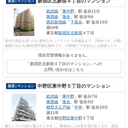
新宿区北新宿４丁目のマンション
賃貸 | マンション
総武線
「
東中野
」駅 徒歩11分
東西線
「
落合
」駅 徒歩9分
西武新宿線
「
下落合
」駅 徒歩13分
築54年
東京都
新宿区
北新宿
４丁目
薬や日用品を買うのに便利なサンドラッグ 小滝橋店まで、206mです。行動
範囲が広がる3駅利用可能な物件です。14階建てで街並みにも馴染んだマン
ションです。気になる情報を見つけたら...
現在空室情報がありません。
「新宿区北新宿４丁目のマンション」への
お問い合わせはこちら
中野区東中野５丁目のマンション
賃貸 | マンション
総武線
「
東中野
」駅 徒歩7分
東西線
「
落合
」駅 徒歩3分
都営大江戸線
「
中井
」駅 徒歩10分
築11年
東京都
中野区
東中野
５丁目
重たいゴミの持ち運びがしやすく、敷地内にごみ置き場があります。築浅