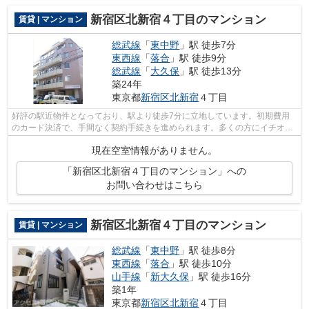
新宿区北新宿４丁目のマンション
賃貸 | マンション
総武線
「
東中野
」駅 徒歩7分
東西線
「
落合
」駅 徒歩9分
総武線
「
大久保
」駅 徒歩13分
築24年
東京都
新宿区
北新宿
４丁目
好評の駅近物件となっており、駅より徒歩7分に立地しています。初期費用
のカード決済で、手間なく契約手続きを進められます。多くの方にイチオシ
のエレベーター付き物件はこちらです。...
現在空室情報がありません。
「新宿区北新宿４丁目のマンション」への
お問い合わせはこちら
新宿区北新宿４丁目のマンション
賃貸 | マンション
総武線
「
東中野
」駅 徒歩8分
東西線
「
落合
」駅 徒歩10分
山手線
「
新大久保
」駅 徒歩16分
築1年
東京都
新宿区
北新宿
４丁目