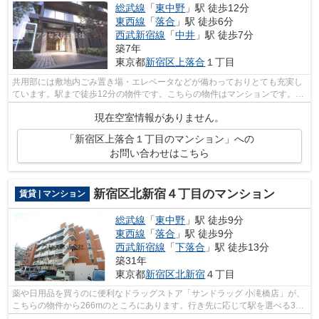
総武線
「
東中野
」駅 徒歩12分
東西線
「
落合
」駅 徒歩6分
西武新宿線
「
中井
」駅 徒歩7分
築7年
東京都
新宿区
上落合
１丁目
共用部には敷地内ごみ置き場・エレベータなどが備わっておりとても充実し
ています。駅まで徒歩12分の物件です。こちらの物件はマンションです。ク
レジットカードで初期費用をお支払い...
現在空室情報がありません。
「新宿区上落合１丁目のマンション」への
お問い合わせはこちら
新宿区北新宿４丁目のマンション
賃貸 | マンション
総武線
「
東中野
」駅 徒歩9分
東西線
「
落合
」駅 徒歩9分
西武新宿線
「
下落合
」駅 徒歩13分
築31年
東京都
新宿区
北新宿
４丁目
薬や日用品を買うのに便利なドラッグストア「サンドラッグ 小滝橋店」が、
こちらの物件から266mのところにあります。行き先に応じて駅を選べる3駅
利用可能なマンションです。利便性の...