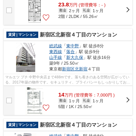
23.8
万
円
(管理費等：- )
2ヶ月
1ヶ月
敷金
礼金
2階 / 2LDK / 55.26㎡
新宿区北新宿４丁目のマンション
賃貸 | マンション
総武線
「
東中野
」駅 徒歩8分
東西線
「
落合
」駅 徒歩9分
山手線
「
新大久保
」駅 徒歩16分
築9年 / 25.50㎡
東京都
新宿区
北新宿
４丁目
マルエツ プチ 中野中央店まで488mです。落ち着きのある空間が広がってい
る、2017年築の物件です。セキュリティ、プライバシーもしっかりしており
安心なマンションです。新宿区エリア...
14
万
円
(管理費等：7,000円 )
1ヶ月
1ヶ月
敷金
礼金
5階 / 1K / 25.50㎡
新宿区北新宿４丁目のマンション
賃貸 | マンション
総武線
「
東中野
」駅 徒歩8分