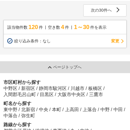
次の30件へ
120
4
1～30
該当物件数
件
空き数
件
件を表示
変更
絞り込み条件：
なし
ページトップへ
市区町村から探す
中野区
/
新宿区
/
静岡市駿河区
/
川越市
/
板橋区
/
入間郡毛呂山町
/
目黒区
/
大阪市中央区
/
三鷹市
町名から探す
東中野
/
北新宿
/
中央
/
本町
/
上高田
/
上落合
/
中野
/
中田
/
中落合
/
弥生町
路線から探す