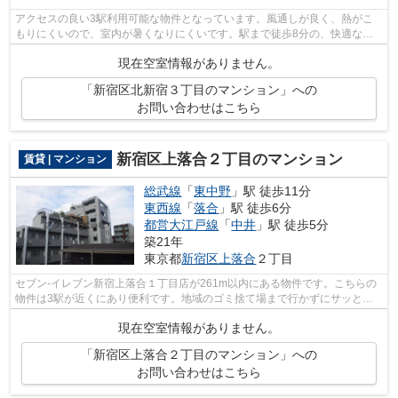
アクセスの良い3駅利用可能な物件となっています。風通しが良く、熱がこ
もりにくいので、室内が暑くなりにくいです。駅まで徒歩8分の、快適なア
クセスの物件です。カード派の方に嬉し...
現在空室情報がありません。
「新宿区北新宿３丁目のマンション」への
お問い合わせはこちら
新宿区上落合２丁目のマンション
賃貸 | マンション
総武線
「
東中野
」駅 徒歩11分
東西線
「
落合
」駅 徒歩6分
都営大江戸線
「
中井
」駅 徒歩5分
築21年
東京都
新宿区
上落合
２丁目
セブン-イレブン新宿上落合１丁目店が261m以内にある物件です。こちらの
物件は3駅が近くにあり便利です。地域のゴミ捨て場まで行かずにサッとゴ
ミ出しできるように、共用部にゴミ捨て...
現在空室情報がありません。
「新宿区上落合２丁目のマンション」への
お問い合わせはこちら