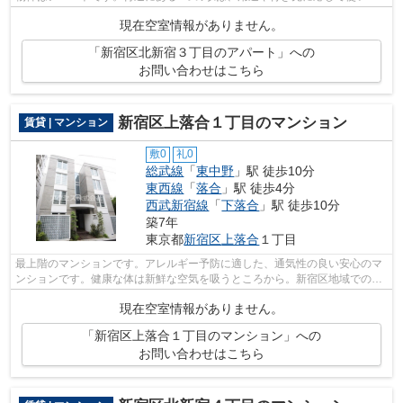
けることができます。あなたにとって快...
現在空室情報がありません。
「新宿区北新宿３丁目のアパート」への
お問い合わせはこちら
新宿区上落合１丁目のマンション
賃貸 | マンション
敷0
礼0
総武線
「
東中野
」駅 徒歩10分
東西線
「
落合
」駅 徒歩4分
西武新宿線
「
下落合
」駅 徒歩10分
築7年
東京都
新宿区
上落合
１丁目
最上階のマンションです。アレルギー予防に適した、通気性の良い安心のマ
ンションです。健康な体は新鮮な空気を吸うところから。新宿区地域での不
動産のことなら、当社へお任せくださ...
現在空室情報がありません。
「新宿区上落合１丁目のマンション」への
お問い合わせはこちら