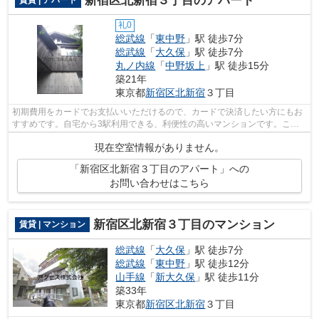
新宿区北新宿３丁目のアパート
賃貸 | アパート
礼0
総武線
「
東中野
」駅 徒歩7分
総武線
「
大久保
」駅 徒歩7分
丸ノ内線
「
中野坂上
」駅 徒歩15分
築21年
東京都
新宿区
北新宿
３丁目
初期費用をカードでお支払いいただけるので、カードで決済したい方にもお
すすめです。自宅から3駅利用できる、利便性の高いマンションです。こち
らの物件はマンションです。丁寧かつ迅...
現在空室情報がありません。
「新宿区北新宿３丁目のアパート」への
お問い合わせはこちら
新宿区北新宿３丁目のマンション
賃貸 | マンション
総武線
「
大久保
」駅 徒歩7分
総武線
「
東中野
」駅 徒歩12分
山手線
「
新大久保
」駅 徒歩11分
築33年
東京都
新宿区
北新宿
３丁目