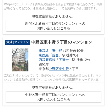
Welpark(ウェルパーク) 調剤薬局新宿小滝橋店まで徒歩4分にあるので、体調
が悪くなっても安心。通風良好な物件はいつでも気持ちの良い空間です。朝
に慌てることなく行動するために駅か...
現在空室情報がありません。
「新宿区北新宿４丁目のマンション」への
お問い合わせはこちら
中野区東中野５丁目のマンション
賃貸 | マンション
総武線
「
東中野
」駅 徒歩10分
東西線
「
落合
」駅 徒歩9分
西武新宿線
「
下落合
」駅 徒歩12分
築51年
東京都
中野区
東中野
５丁目
立地は川沿いとなっていて、散歩やジョギング中に景色を楽しめます。マン
ションは通風良好な空間です。こちらの物件では初期費用をカードでお支払
いいただけます。こちらの物件はマン...
現在空室情報がありません。
「中野区東中野５丁目のマンション」への
お問い合わせはこちら