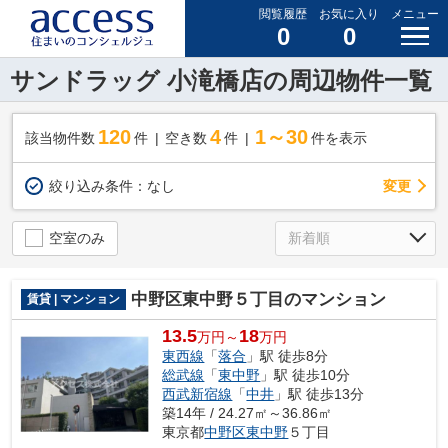
閲覧履歴
お気に入り
メニュー
0
0
サンドラッグ 小滝橋店の周辺物件一覧
120
4
1～30
該当物件数
件
空き数
件
件を表示
変更
絞り込み条件：
なし
空室のみ
中野区東中野５丁目のマンション
賃貸 | マンション
13.5
18
万円～
万円
東西線
「
落合
」駅 徒歩8分
総武線
「
東中野
」駅 徒歩10分
西武新宿線
「
中井
」駅 徒歩13分
築14年 / 24.27㎡～36.86㎡
東京都
中野区
東中野
５丁目