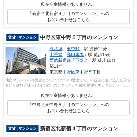
現在空室情報がありません。
「新宿区北新宿４丁目のマンション」への
お問い合わせはこちら
中野区東中野５丁目のマンション
賃貸 | マンション
総武線
「
東中野
」駅 徒歩12分
山手線
「
高田馬場
」駅 徒歩15分
西武新宿線
「
下落合
」駅 徒歩10分
築11年
東京都
中野区
東中野
５丁目
地産マルシェ小滝橋店まで82mです☆10階建てで、街並みに溶け込んだ落ち
着いた建物☆徒歩13分で駅へのアクセスが可能な物件です☆クレジットカー
ドで初期費用をお支払いいただける物件で...
現在空室情報がありません。
「中野区東中野５丁目のマンション」への
お問い合わせはこちら
新宿区北新宿４丁目のマンション
賃貸 | マンション