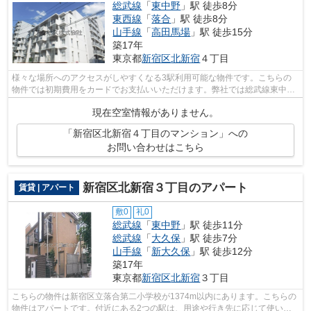
総武線
「
東中野
」駅 徒歩8分
東西線
「
落合
」駅 徒歩8分
山手線
「
高田馬場
」駅 徒歩15分
築17年
東京都
新宿区
北新宿
４丁目
様々な場所へのアクセスがしやすくなる3駅利用可能な物件です。こちらの
物件では初期費用をカードでお支払いいただけます。弊社では総武線東中野
周辺の物件を取り扱っています。info@a...
現在空室情報がありません。
「新宿区北新宿４丁目のマンション」への
お問い合わせはこちら
新宿区北新宿３丁目のアパート
賃貸 | アパート
敷0
礼0
総武線
「
東中野
」駅 徒歩11分
総武線
「
大久保
」駅 徒歩7分
山手線
「
新大久保
」駅 徒歩12分
築17年
東京都
新宿区
北新宿
３丁目
こちらの物件は新宿区立落合第二小学校が1374m以内にあります。こちらの
物件はアパートです。付近にある2つの駅は、用途や行き先に応じて使い分