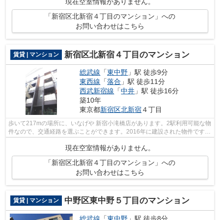
現在空室情報がありません。
「新宿区北新宿４丁目のマンション」への
お問い合わせはこちら
新宿区北新宿４丁目のマンション
賃貸 | マンション
総武線
「
東中野
」駅 徒歩9分
東西線
「
落合
」駅 徒歩11分
西武新宿線
「
中井
」駅 徒歩16分
築10年
東京都
新宿区
北新宿
４丁目
歩いて217mの場所に、いなげや 新宿小滝橋店があります。2駅利用可能な物
件なので、交通経路を選ぶことができます。2016年に建設された物件です。
外観タイル張りは、ランニングコスト...
現在空室情報がありません。
「新宿区北新宿４丁目のマンション」への
お問い合わせはこちら
中野区東中野５丁目のマンション
賃貸 | マンション
総武線
「
東中野
」駅 徒歩8分