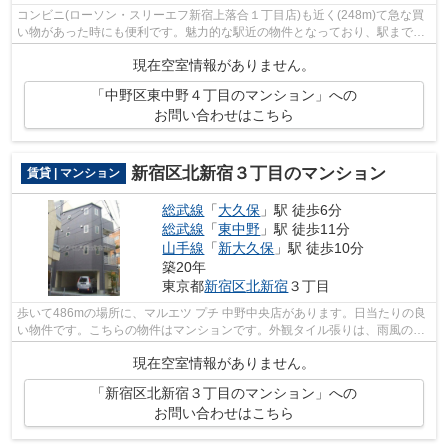
コンビニ(ローソン・スリーエフ新宿上落合１丁目店)も近く(248m)て急な買
い物があった時にも便利です。魅力的な駅近の物件となっており、駅まで徒
歩7分となります。ポイントやマイルが...
現在空室情報がありません。
「中野区東中野４丁目のマンション」への
お問い合わせはこちら
新宿区北新宿３丁目のマンション
賃貸 | マンション
総武線
「
大久保
」駅 徒歩6分
総武線
「
東中野
」駅 徒歩11分
山手線
「
新大久保
」駅 徒歩10分
築20年
東京都
新宿区
北新宿
３丁目
歩いて486mの場所に、マルエツ プチ 中野中央店があります。日当たりの良
い物件です。こちらの物件はマンションです。外観タイル張りは、雨風の侵
入を防ぎ骨組みを守ってくれます。明...
現在空室情報がありません。
「新宿区北新宿３丁目のマンション」への
お問い合わせはこちら