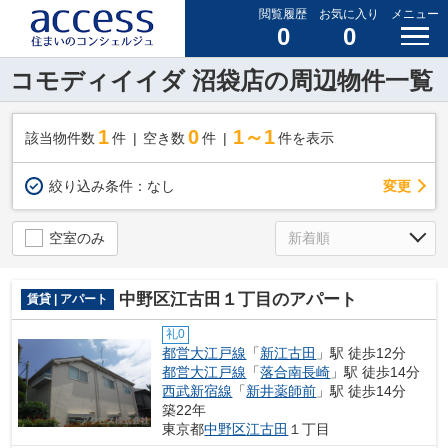
閲覧履歴
お気に入り
メニュー
0
0
コモディイイダ 沼袋店の周辺物件一覧
1
0
1～1
該当物件数
件
空き数
件
件を表示
変更
絞り込み条件：
なし
空室のみ
中野区江古田１丁目のアパート
賃貸 | アパート
礼0
都営大江戸線
「
新江古田
」駅 徒歩12分
都営大江戸線
「
落合南長崎
」駅 徒歩14分
西武新宿線
「
新井薬師前
」駅 徒歩14分
築22年
東京都
中野区
江古田
１丁目