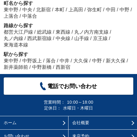
町名から探す
東中野
/
中央
/
北新宿
/
本町
/
上高田
/
弥生町
/
中田
/
中野
/
上落合
/
中落合
路線から探す
都営大江戸線
/
総武線
/
東西線
/
丸ノ内方南支線
/
丸ノ内線
/
西武新宿線
/
中央線
/
山手線
/
京王線
/
東海道本線
駅から探す
東中野
/
中野坂上
/
落合
/
中井
/
大久保
/
中野
/
新大久保
/
新井薬師前
/
中野新橋
/
西新宿
電話でお問い合わせ
営業時間：
10:00～18:00
定休日：
水曜日・木曜日
ホーム
会社概要
お問い合わせ
来店予約