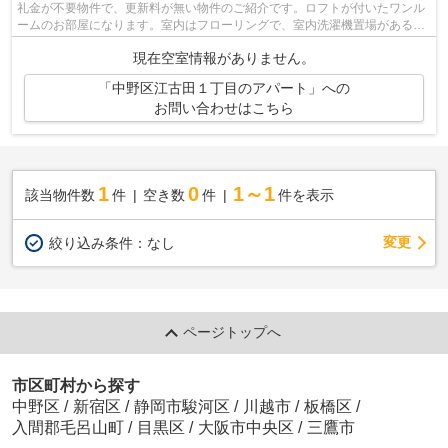
礼金が不要物件で、更新料が無い物件のご紹介です。ロフトが付いたワンル
ームのお部屋になります。室内はフローリングで、室内洗濯機置場があるの
もポイント。ロフトには収納も付いて...
現在空室情報がありません。
「中野区江古田１丁目のアパート」への
お問い合わせはこちら
1
0
1～1
該当物件数
件
空き数
件
件を表示
変更
絞り込み条件：
なし
ページトップへ
市区町村から探す
中野区
/
新宿区
/
静岡市駿河区
/
川越市
/
板橋区
/
入間郡毛呂山町
/
目黒区
/
大阪市中央区
/
三鷹市