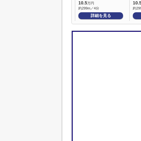
10.5
10.
万円
約299m／4分
約29
詳細を見る