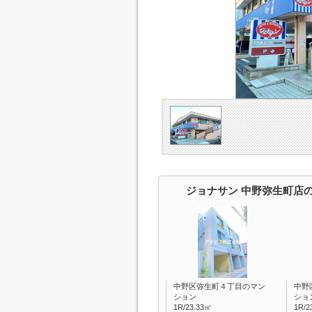
ジョナサン 中野弥生町店
中野区弥生町４丁目のマン
中野
ション
ショ
1R/23.33㎡
1R/2