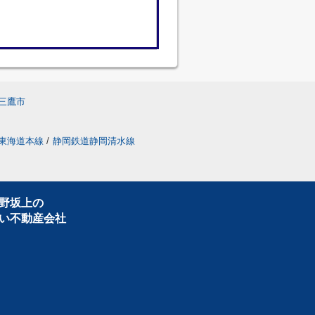
三鷹市
東海道本線
/
静岡鉄道静岡清水線
野坂上の
い不動産会社