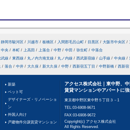
静岡市駿河区
/
川越市
/
板橋区
/
入間郡毛呂山町
/
目黒区
/
大阪市中央区
/
中央
/
本町
/
上高田
/
上落合
/
中野
/
中田
/
弥生町
/
中落合
総武線
/
東西線
/
丸ノ内方南支線
/
丸ノ内線
/
西武新宿線
/
山手線
/
中央線
/
上
/
落合
/
中井
/
大久保
/
新大久保
/
中野
/
西新宿五丁目
/
中野新橋
/
西新宿
アクセス株式会社｜東中野、中
新築
賃貸マンションやアパートに強
ペット可
デザイナーズ・リノベーショ
東京都中野区東中野５丁目３－1
ン
TEL:03-6908-9671
外国人向け
FAX:03-6908-9672
Copyright(c) アクセス株式会社
戸建物件分譲賃貸マンション
All Rights Reserved.