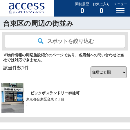
閲覧履歴
お気に入り
メニュー
0
0
台東区の周辺の街並み
スポットを絞り込む
※物件情報の周辺施設紹介のページであり、各店舗への問い合わせは当
社では対応できません。
該当件数
1
件
ビックボスランドリー御徒町
東京都台東区台東２丁目
-