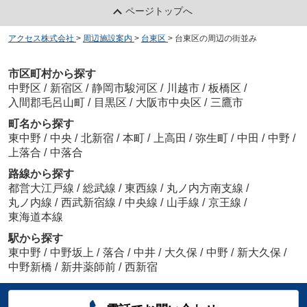
ページトップへ
アクセス株式会社
>
周辺施設案内
>
台東区
>
台東区の周辺の街並み
市区町村から探す
中野区
/
新宿区
/
静岡市駿河区
/
川越市
/
板橋区
/
入間郡毛呂山町
/
目黒区
/
大阪市中央区
/
三鷹市
町名から探す
東中野
/
中央
/
北新宿
/
本町
/
上高田
/
弥生町
/
中田
/
中野
/
上落合
/
中落合
路線から探す
都営大江戸線
/
総武線
/
東西線
/
丸ノ内方南支線
/
丸ノ内線
/
西武新宿線
/
中央線
/
山手線
/
京王線
/
東海道本線
駅から探す
東中野
/
中野坂上
/
落合
/
中井
/
大久保
/
中野
/
新大久保
/
中野新橋
/
新井薬師前
/
西新宿