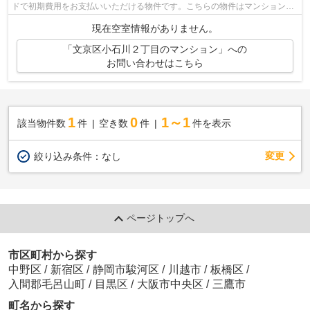
ドで初期費用をお支払いいただける物件です。こちらの物件はマンションで
す。エレベーターがある物件です。アク...
現在空室情報がありません。
「文京区小石川２丁目のマンション」への
お問い合わせはこちら
1
0
1～1
該当物件数
件
空き数
件
件を表示
変更
絞り込み条件：
なし
ページトップへ
市区町村から探す
中野区
/
新宿区
/
静岡市駿河区
/
川越市
/
板橋区
/
入間郡毛呂山町
/
目黒区
/
大阪市中央区
/
三鷹市
町名から探す