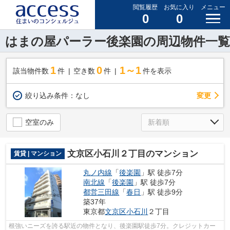
閲覧履歴
お気に入り
メニュー
0
0
はまの屋パーラー後楽園の周辺物件一覧
1
0
1～1
該当物件数
件
空き数
件
件を表示
変更
絞り込み条件：
なし
空室のみ
文京区小石川２丁目のマンション
賃貸 | マンション
丸ノ内線
「
後楽園
」駅 徒歩7分
南北線
「
後楽園
」駅 徒歩7分
都営三田線
「
春日
」駅 徒歩9分
築37年
東京都
文京区
小石川
２丁目
根強いニーズを誇る駅近の物件となり、後楽園駅徒歩7分。クレジットカー