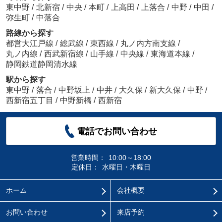
東中野
/
北新宿
/
中央
/
本町
/
上高田
/
上落合
/
中野
/
中田
/
弥生町
/
中落合
路線から探す
都営大江戸線
/
総武線
/
東西線
/
丸ノ内方南支線
/
丸ノ内線
/
西武新宿線
/
山手線
/
中央線
/
東海道本線
/
静岡鉄道静岡清水線
駅から探す
東中野
/
落合
/
中野坂上
/
中井
/
大久保
/
新大久保
/
中野
/
西新宿五丁目
/
中野新橋
/
西新宿
電話でお問い合わせ
営業時間：
10:00～18:00
定休日：
水曜日・木曜日
ホーム
会社概要
お問い合わせ
来店予約