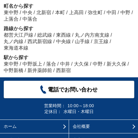
町名から探す
東中野
/
中央
/
北新宿
/
本町
/
上高田
/
弥生町
/
中田
/
中野
/
上落合
/
中落合
路線から探す
都営大江戸線
/
総武線
/
東西線
/
丸ノ内方南支線
/
丸ノ内線
/
西武新宿線
/
中央線
/
山手線
/
京王線
/
東海道本線
駅から探す
東中野
/
中野坂上
/
落合
/
中井
/
大久保
/
中野
/
新大久保
/
中野新橋
/
新井薬師前
/
西新宿
電話でお問い合わせ
営業時間：
10:00～18:00
定休日：
水曜日・木曜日
ホーム
会社概要