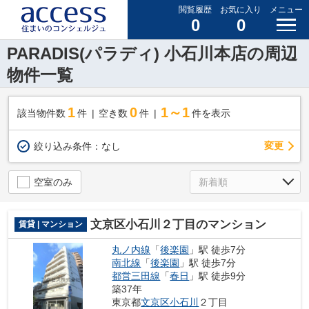
閲覧履歴
お気に入り
メニュー
0
0
PARADIS(パラディ) 小石川本店の周辺
物件一覧
1
0
1～1
該当物件数
件
空き数
件
件を表示
変更
絞り込み条件：
なし
空室のみ
文京区小石川２丁目のマンション
賃貸 | マンション
丸ノ内線
「
後楽園
」駅 徒歩7分
南北線
「
後楽園
」駅 徒歩7分
都営三田線
「
春日
」駅 徒歩9分
築37年
東京都
文京区
小石川
２丁目