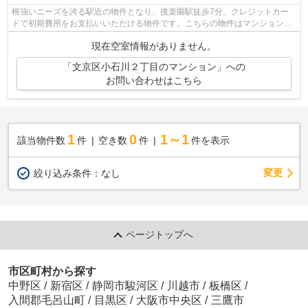
根強いニーズを誇る駅近の物件となり、後楽園駅徒歩7分。クレジットカー
ドで初期費用をお支払いいただける物件です。こちらの物件はマンションで
す。エレベーターがある物件です。アク...
現在空室情報がありません。
「文京区小石川２丁目のマンション」への
お問い合わせはこちら
1
0
1～1
該当物件数
件
空き数
件
件を表示
変更
絞り込み条件：
なし
ページトップへ
市区町村から探す
中野区
/
新宿区
/
静岡市駿河区
/
川越市
/
板橋区
/
入間郡毛呂山町
/
目黒区
/
大阪市中央区
/
三鷹市