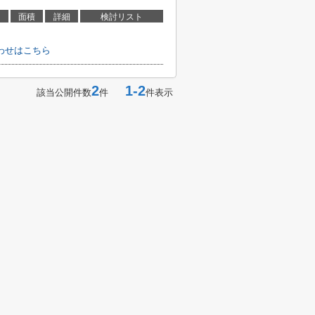
面積
詳細
検討リスト
わせはこちら
2
1-2
該当公開件数
件
件表示