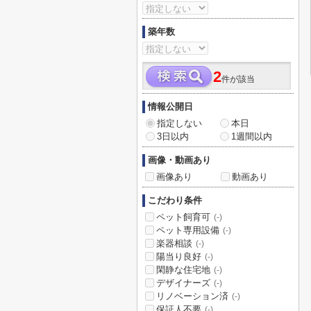
築年数
2
件が該当
情報公開日
指定しない
本日
3日以内
1週間以内
画像・動画あり
画像あり
動画あり
こだわり条件
ペット飼育可
(-)
ペット専用設備
(-)
楽器相談
(-)
陽当り良好
(-)
閑静な住宅地
(-)
デザイナーズ
(-)
リノベーション済
(-)
保証人不要
(-)