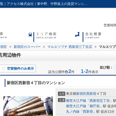
マルエツプチ 西新宿三丁目店周辺の物件一覧｜アクセス株式会社｜東中野、中野坂上の賃貸マンションやアパートに強い不動産会社
営業時間：
新宿区
>
新宿区のスーパー
>
マルエツプチ 西新宿三丁目店
>
マルエツプ
店周辺物件
並び順：
空室物件のみ表示
2
1-2
該当公開件数
件
件表示
新宿区西新宿４丁目のマンション
東京都
新宿区
西新宿
４丁目
住所
交通
都営大江戸線
「
西新宿五丁目
」駅
都営大江戸線
「
都庁前
」駅 徒歩
丸ノ内線
「
西新宿
」駅 徒歩11分