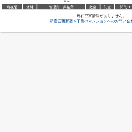
日...
所在階
賃料
管理費・共益費
敷金
礼金
間取り
現在空室情報がありません。
新宿区西新宿４丁目のマンションへのお問い合