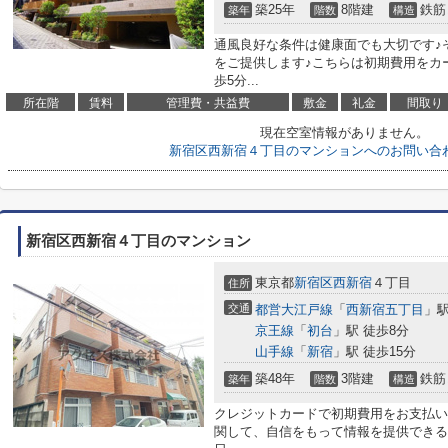
築25年
8階建
鉄筋
築年
階数
構造
通風良好な条件は健康面でも大切です♪
をご提供します♪こちらは初期費用をカ
歩5分...
所在階
賃料
管理費・共益費
敷金
礼金
間取り
現在空室情報がありません。
新宿区西新宿４丁目のマンションへのお問い合
新宿区西新宿４丁目のマンション
東京都
新宿区
西新宿
４丁目
住所
交通
都営大江戸線
「
西新宿五丁目
」駅
京王線
「
初台
」駅 徒歩8分
山手線
「
新宿
」駅 徒歩15分
築48年
3階建
鉄筋
築年
階数
構造
クレジットカードで初期費用をお支払い
関して、自信をもって情報を提供できる