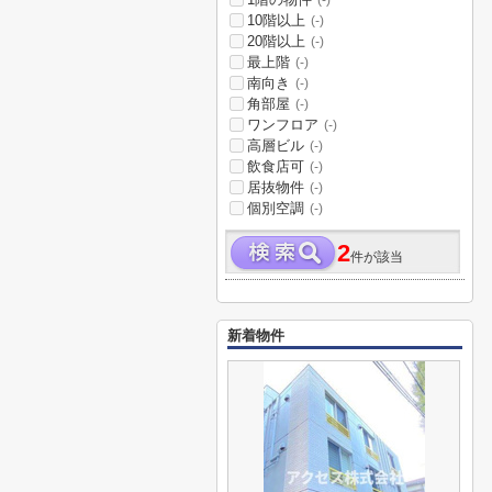
(-)
10階以上
(-)
20階以上
(-)
最上階
(-)
南向き
(-)
角部屋
(-)
ワンフロア
(-)
高層ビル
(-)
飲食店可
(-)
居抜物件
(-)
個別空調
(-)
2
件が該当
新着物件