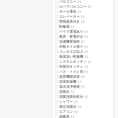
バルコニー
(-)
ルーフバルコニー
(-)
オール電化
(-)
エレベーター
(-)
照明器具付き
(-)
駐輪場
(-)
バイク置場あり
(-)
家具・家電付き
(-)
洗濯機置場有
(-)
外観タイル張り
(-)
コンロ２口以上
(-)
食器洗い乾燥機
(-)
システムキッチン
(-)
対面式キッチン
(-)
バス・トイレ別
(-)
追焚機能浴室
(-)
浴室乾燥機
(-)
温水洗浄便座
(-)
洗面台
(-)
洗髪洗面化粧台
(-)
シャワー
(-)
独立洗面台
(-)
エアコン
(-)
床暖房
(-)