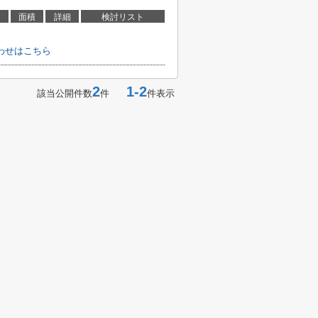
面積
詳細
検討リスト
わせはこちら
2
1-2
該当公開件数
件
件表示