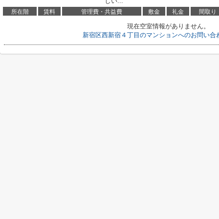
しい...
所在階
賃料
管理費・共益費
敷金
礼金
間取り
現在空室情報がありません。
新宿区西新宿４丁目のマンションへのお問い合