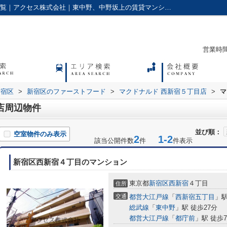
マクドナルド 西新宿５丁目店周辺の物件一覧｜アクセス株式会社｜東中野、中野坂上の賃貸マンションやアパートに強い不動産会社
営業時間：
新宿区
>
新宿区のファーストフード
>
マクドナルド 西新宿５丁目店
>
マ
店周辺物件
並び順：
空室物件のみ表示
2
1-2
該当公開件数
件
件表示
新宿区西新宿４丁目のマンション
東京都
新宿区
西新宿
４丁目
住所
交通
都営大江戸線
「
西新宿五丁目
」駅
総武線
「
東中野
」駅 徒歩27分
都営大江戸線
「
都庁前
」駅 徒歩