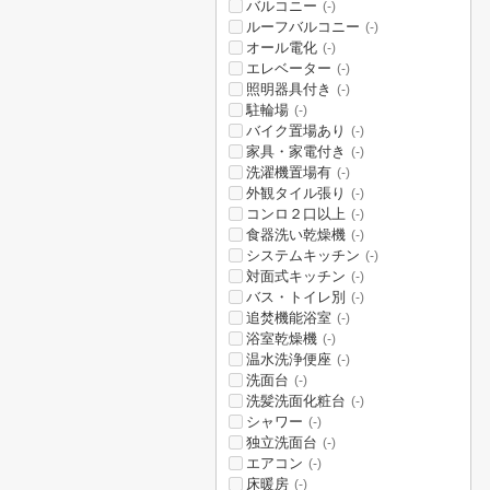
バルコニー
(-)
ルーフバルコニー
(-)
オール電化
(-)
エレベーター
(-)
照明器具付き
(-)
駐輪場
(-)
バイク置場あり
(-)
家具・家電付き
(-)
洗濯機置場有
(-)
外観タイル張り
(-)
コンロ２口以上
(-)
食器洗い乾燥機
(-)
システムキッチン
(-)
対面式キッチン
(-)
バス・トイレ別
(-)
追焚機能浴室
(-)
浴室乾燥機
(-)
温水洗浄便座
(-)
洗面台
(-)
洗髪洗面化粧台
(-)
シャワー
(-)
独立洗面台
(-)
エアコン
(-)
床暖房
(-)