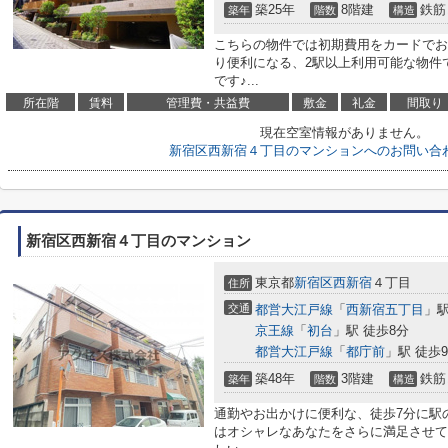
築25年
8階建
鉄筋
築年
階数
構造
こちらの物件では初期費用をカードでお
り便利になる、2駅以上利用可能な物件
です♪...
所在階
賃料
管理費・共益費
敷金
礼金
間取り
現在空室情報がありません。
新宿区西新宿４丁目のマンションへのお問い合
新宿区西新宿４丁目のマンション
東京都
新宿区
西新宿
４丁目
住所
交通
都営大江戸線
「
西新宿五丁目
」駅
京王線
「
初台
」駅 徒歩8分
都営大江戸線
「
都庁前
」駅 徒歩
築48年
3階建
鉄筋
築年
階数
構造
通勤やお出かけに便利な、徒歩7分に駅
はオシャレなあなたをさらに満足させて