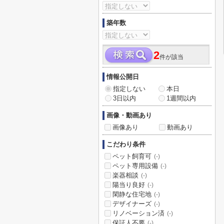
築年数
2
件が該当
情報公開日
指定しない
本日
3日以内
1週間以内
画像・動画あり
画像あり
動画あり
こだわり条件
ペット飼育可
(-)
ペット専用設備
(-)
楽器相談
(-)
陽当り良好
(-)
閑静な住宅地
(-)
デザイナーズ
(-)
リノベーション済
(-)
保証人不要
(-)