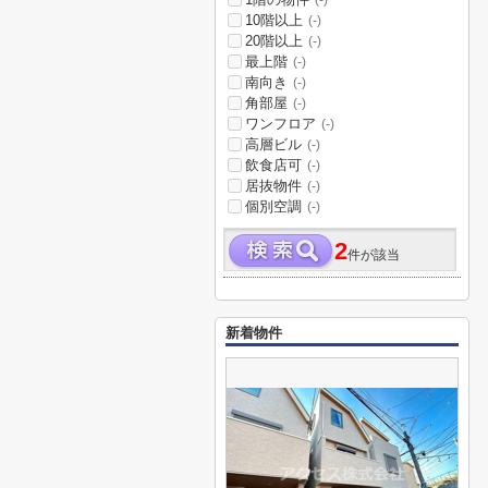
(-)
10階以上
(-)
20階以上
(-)
最上階
(-)
南向き
(-)
角部屋
(-)
ワンフロア
(-)
高層ビル
(-)
飲食店可
(-)
居抜物件
(-)
個別空調
(-)
2
件が該当
新着物件