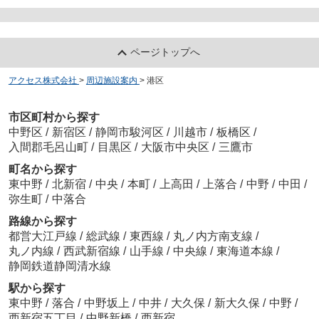
ページトップへ
アクセス株式会社
>
周辺施設案内
>
港区
市区町村から探す
中野区
/
新宿区
/
静岡市駿河区
/
川越市
/
板橋区
/
入間郡毛呂山町
/
目黒区
/
大阪市中央区
/
三鷹市
町名から探す
東中野
/
北新宿
/
中央
/
本町
/
上高田
/
上落合
/
中野
/
中田
/
弥生町
/
中落合
路線から探す
都営大江戸線
/
総武線
/
東西線
/
丸ノ内方南支線
/
丸ノ内線
/
西武新宿線
/
山手線
/
中央線
/
東海道本線
/
静岡鉄道静岡清水線
駅から探す
東中野
/
落合
/
中野坂上
/
中井
/
大久保
/
新大久保
/
中野
/
西新宿五丁目
/
中野新橋
/
西新宿