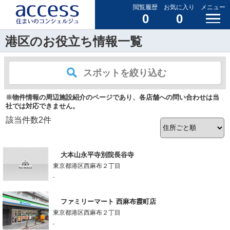
閲覧履歴
お気に入り
メニュー
0
0
港区のお役立ち情報一覧
スポットを絞り込む
※物件情報の周辺施設紹介のページであり、各店舗への問い合わせは当
社では対応できません。
該当件数
2
件
大本山永平寺別院長谷寺
東京都港区西麻布２丁目
-
ファミリーマート 西麻布霞町店
東京都港区西麻布２丁目
-