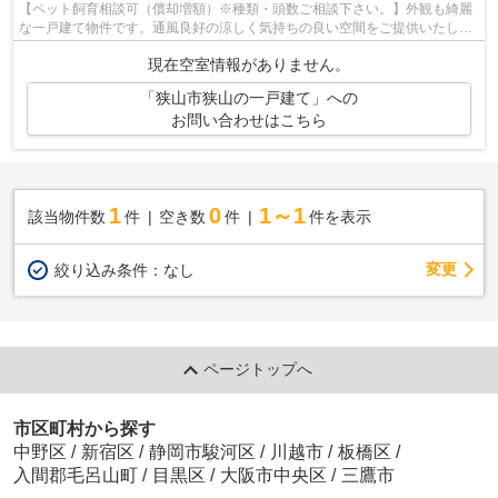
【ペット飼育相談可（償却増額）※種類・頭数ご相談下さい。】外観も綺麗
な一戸建て物件です。通風良好の涼しく気持ちの良い空間をご提供いたしま
す。西武新宿線狭山市近くで納得のいく...
現在空室情報がありません。
「狭山市狭山の一戸建て」への
お問い合わせはこちら
1
0
1～1
該当物件数
件
空き数
件
件を表示
変更
絞り込み条件：
なし
ページトップへ
市区町村から探す
中野区
/
新宿区
/
静岡市駿河区
/
川越市
/
板橋区
/
入間郡毛呂山町
/
目黒区
/
大阪市中央区
/
三鷹市