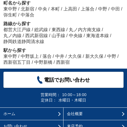
町名から探す
東中野
/
北新宿
/
中央
/
本町
/
上高田
/
上落合
/
中野
/
中田
/
弥生町
/
中落合
路線から探す
都営大江戸線
/
総武線
/
東西線
/
丸ノ内方南支線
/
丸ノ内線
/
西武新宿線
/
山手線
/
中央線
/
東海道本線
/
静岡鉄道静岡清水線
駅から探す
東中野
/
中野坂上
/
落合
/
中井
/
大久保
/
新大久保
/
中野
/
西新宿五丁目
/
中野新橋
/
西新宿
電話でお問い合わせ
営業時間：
10:00～18:00
定休日：
水曜日・木曜日
ホーム
会社概要
お問い合わせ
来店予約