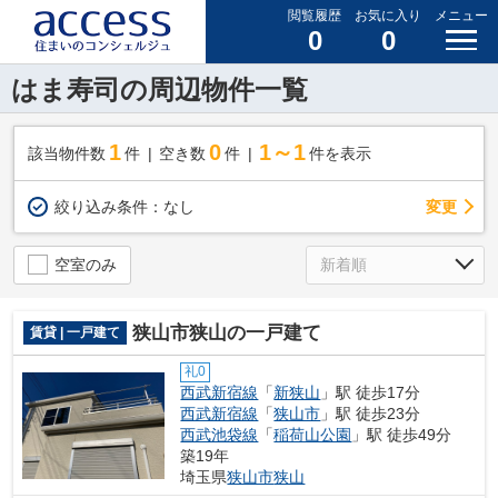
閲覧履歴
お気に入り
メニュー
0
0
はま寿司の周辺物件一覧
1
0
1～1
該当物件数
件
空き数
件
件を表示
変更
絞り込み条件：
なし
空室のみ
狭山市狭山の一戸建て
賃貸 | 一戸建て
礼0
西武新宿線
「
新狭山
」駅 徒歩17分
西武新宿線
「
狭山市
」駅 徒歩23分
西武池袋線
「
稲荷山公園
」駅 徒歩49分
築19年
埼玉県
狭山市
狭山