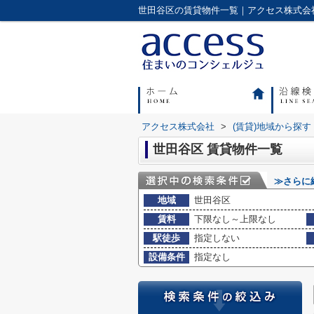
アクセス株式会社
>
(賃貸)地域から探す
世田谷区 賃貸物件一覧
≫さらに
地域
世田谷区
賃料
下限なし～上限なし
駅徒歩
指定しない
設備条件
指定なし