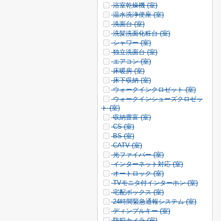
浴室乾燥機 (
室)
温水洗浄便座 (
室)
洗面台 (
室)
洗髪洗面化粧台 (
室)
シャワー (
室)
独立洗面台 (
室)
エアコン (
室)
床暖房 (
室)
床下収納 (
室)
ウォークインクロゼット (
室)
ウォークインシューズクロゼッ
ト (
室)
収納豊富 (
室)
CS (
室)
BS (
室)
CATV (
室)
光ファイバー (
室)
インターネット対応 (
室)
オートロック (
室)
TVモニタ付インターホン (
室)
宅配ボックス (
室)
24時間緊急通報システム (
室)
ディンプルキー (
室)
防犯カメラ (
室)