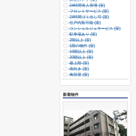
24時間有人管理 (
室)
フロントサービス (
室)
24時間ゴミ出し可 (
室)
住戸内覧可能 (
室)
コンシェルジュサービス (
室)
駐車場あり (
室)
2階以上 (
室)
1階の物件 (
室)
10階以上 (
室)
20階以上 (
室)
最上階 (
室)
南向き (
室)
角部屋 (
室)
新着物件