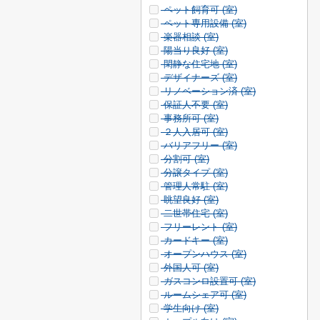
ペット飼育可 (
室)
ペット専用設備 (
室)
楽器相談 (
室)
陽当り良好 (
室)
閑静な住宅地 (
室)
デザイナーズ (
室)
リノベーション済 (
室)
保証人不要 (
室)
事務所可 (
室)
２人入居可 (
室)
バリアフリー (
室)
分割可 (
室)
分譲タイプ (
室)
管理人常駐 (
室)
眺望良好 (
室)
二世帯住宅 (
室)
フリーレント (
室)
カードキー (
室)
オープンハウス (
室)
外国人可 (
室)
ガスコンロ設置可 (
室)
ルームシェア可 (
室)
学生向け (
室)