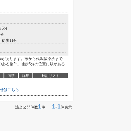
歩5分
7分
 徒歩11分
便局があります。家から代沢診療所まで
性のある物件。徒歩5分の位置に駅がある
面積
詳細
検討リスト
せはこちら
1
1-1
該当公開件数
件
件表示