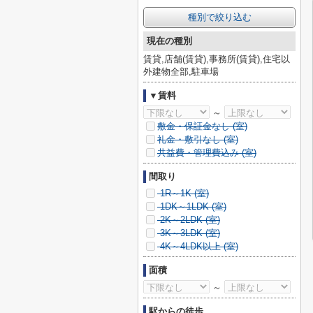
種別で絞り込む
現在の種別
賃貸,店舗(賃貸),事務所(賃貸),住宅以
外建物全部,駐車場
▼賃料
～
敷金・保証金なし (
室)
礼金・敷引なし (
室)
共益費・管理費込み (
室)
間取り
1R～1K (
室)
1DK～1LDK (
室)
2K～2LDK (
室)
3K～3LDK (
室)
4K～4LDK以上 (
室)
面積
～
駅からの徒歩