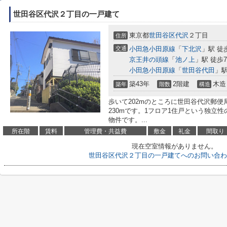
世田谷区代沢２丁目の一戸建て
東京都
世田谷区
代沢
２丁目
住所
交通
小田急小田原線
「
下北沢
」駅 徒
京王井の頭線
「
池ノ上
」駅 徒歩
小田急小田原線
「
世田谷代田
」駅
築43年
2階建
木造
築年
階数
構造
歩いて202mのところに世田谷代沢郵
230mです。1フロア1住戸という独立
物件です。...
所在階
賃料
管理費・共益費
敷金
礼金
間取り
現在空室情報がありません。
世田谷区代沢２丁目の一戸建てへのお問い合わ