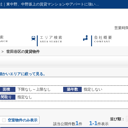
世田谷区の賃貸物件一覧｜アクセス株式会社｜東中野、中野坂上の賃貸マンションやアパートに強い不動産会社
営業時間：
>
世田谷区の賃貸物件
細かいエリアに絞って見る。
面積
下限なし～上限なし
築年数
指定しない
間取り
指定なし
並び順：
空室物件のみ表示
1
1-1
該当公開件数
件
件表示