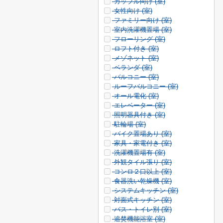
カップル向け (
室)
女性向け (
室)
ファミリー向け (
室)
室内洗濯機置場 (
室)
フローリング (
室)
ロフト付き (
室)
メゾネット (
室)
ベランダ (
室)
バルコニー (
室)
ルーフバルコニー (
室)
オール電化 (
室)
エレベーター (
室)
照明器具付き (
室)
駐輪場 (
室)
バイク置場あり (
室)
家具・家電付き (
室)
洗濯機置場有 (
室)
外観タイル張り (
室)
コンロ２口以上 (
室)
食器洗い乾燥機 (
室)
システムキッチン (
室)
対面式キッチン (
室)
バス・トイレ別 (
室)
追焚機能浴室 (
室)