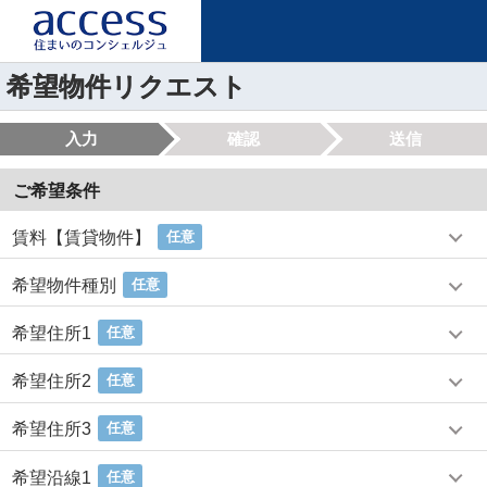
希望物件リクエスト
入力
確認
送信
ご希望条件
賃料【賃貸物件】
任意
希望物件種別
任意
希望住所1
任意
希望住所2
任意
希望住所3
任意
希望沿線1
任意