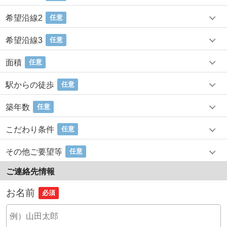
希望沿線2
任意
希望沿線3
任意
面積
任意
駅からの徒歩
任意
築年数
任意
こだわり条件
任意
その他ご要望等
任意
ご連絡先情報
お名前
必須