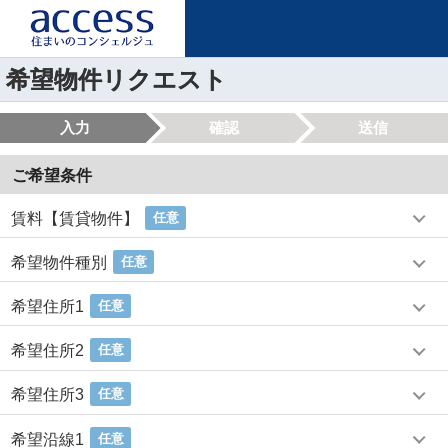
希望物件リクエスト
入力
確認
送信
ご希望条件
賃料【賃貸物件】
任意
希望物件種別
任意
希望住所1
任意
希望住所2
任意
希望住所3
任意
希望沿線1
任意