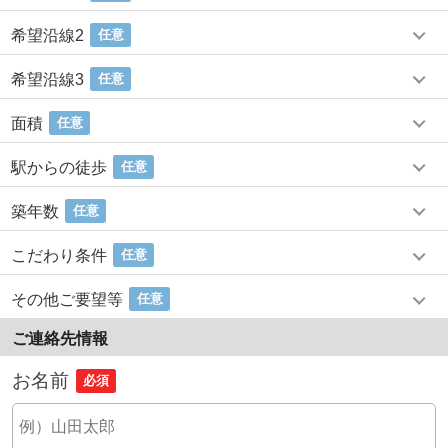
希望沿線2
任意
希望沿線3
任意
面積
任意
駅からの徒歩
任意
築年数
任意
こだわり条件
任意
その他ご要望等
任意
ご連絡先情報
お名前
必須