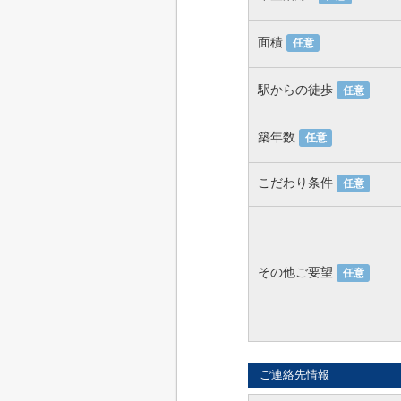
面積
任意
駅からの徒歩
任意
築年数
任意
こだわり条件
任意
その他ご要望
任意
ご連絡先情報