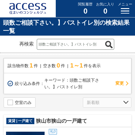
閲覧履歴
お気に入り
メニュー
0
0
頭数ご相談下さい。】バストイレ別の検索結果
一覧
再検索
1
0
1～1
該当物件数
件
空き数
件
件を表示
キーワード：頭数ご相談下さ
変更
絞り込み条件：
い。】バストイレ別
空室のみ
狭山市狭山の一戸建て
賃貸 | 一戸建て
礼0