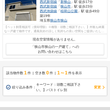
西武新宿線
「
新狭山
」駅 徒歩17分
西武新宿線
「
狭山市
」駅 徒歩23分
西武池袋線
「
稲荷山公園
」駅 徒歩49分
築19年
埼玉県
狭山市
狭山
【ペット飼育相談可（償却増額）※種類・頭数ご相談下さい。】外観も綺麗
な一戸建て物件です。通風良好の涼しく気持ちの良い空間をご提供いたしま
す。西武新宿線狭山市近くで納得のいく...
現在空室情報がありません。
「狭山市狭山の一戸建て」への
お問い合わせはこちら
1
0
1～1
該当物件数
件
空き数
件
件を表示
キーワード：頭数ご相談下さ
変更
絞り込み条件：
い。】バストイレ別