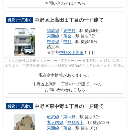
お問い合わせはこちら
中野区上高田１丁目の一戸建て
賃貸 | 一戸建て
総武線
「
東中野
」駅 徒歩8分
東西線
「
落合
」駅 徒歩7分
中央線
「
中野
」駅 徒歩19分
築26年
東京都
中野区
上高田
１丁目
こちらの物件は最寄りのスーパー「業務スーパー 東中野店」が149m以内に
あります。中野警察署 昭和さくら駐在所が37mのところにあります。初期費
用のカード決済ができます。3駅利用で...
現在空室情報がありません。
「中野区上高田１丁目の一戸建て」への
お問い合わせはこちら
中野区東中野１丁目の一戸建て
賃貸 | 一戸建て
総武線
「
東中野
」駅 徒歩3分
丸ノ内線
「
中野坂上
」駅 徒歩13分
東西線
「
落合
」駅 徒歩10分