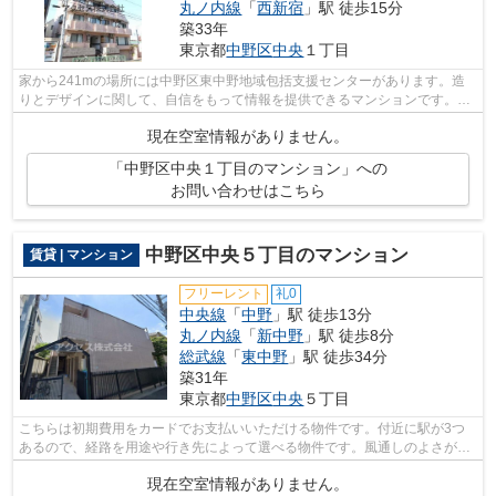
丸ノ内線
「
西新宿
」駅 徒歩15分
築33年
東京都
中野区
中央
１丁目
家から241mの場所には中野区東中野地域包括支援センターがあります。造
りとデザインに関して、自信をもって情報を提供できるマンションです。こ
ちらは初期費用をカードでお支払いいた...
現在空室情報がありません。
「中野区中央１丁目のマンション」への
お問い合わせはこちら
中野区中央５丁目のマンション
賃貸 | マンション
フリーレント
礼0
中央線
「
中野
」駅 徒歩13分
丸ノ内線
「
新中野
」駅 徒歩8分
総武線
「
東中野
」駅 徒歩34分
築31年
東京都
中野区
中央
５丁目
こちらは初期費用をカードでお支払いいただける物件です。付近に駅が3つ
あるので、経路を用途や行き先によって選べる物件です。風通しのよさが魅
力の物件です。中央線中野周辺の事なら...
現在空室情報がありません。