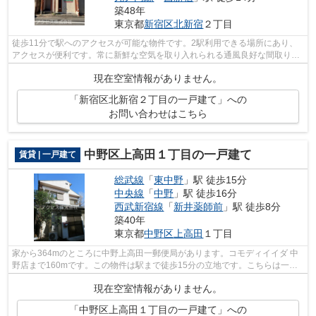
築48年
東京都
新宿区
北新宿
２丁目
徒歩11分で駅へのアクセスが可能な物件です。2駅利用できる場所にあり、
アクセスが便利です。常に新鮮な空気を取り入れられる通風良好な間取りの
物件。アクセスのホームページでは新宿...
現在空室情報がありません。
「新宿区北新宿２丁目の一戸建て」への
お問い合わせはこちら
中野区上高田１丁目の一戸建て
賃貸 | 一戸建て
総武線
「
東中野
」駅 徒歩15分
中央線
「
中野
」駅 徒歩16分
西武新宿線
「
新井薬師前
」駅 徒歩8分
築40年
東京都
中野区
上高田
１丁目
家から364mのところに中野上高田一郵便局があります。コモディイイダ 中
野店まで160mです。この物件は駅まで徒歩15分の立地です。こちらは一戸
建ての物件です。中野区エリアの様々な賃...
現在空室情報がありません。
「中野区上高田１丁目の一戸建て」への