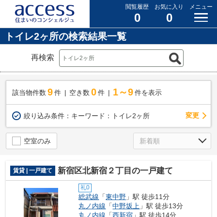
閲覧履歴
お気に入り
メニュー
0
0
トイレ2ヶ所の検索結果一覧
再検索
9
0
1～9
該当物件数
件
空き数
件
件を表示
変更
絞り込み条件：
キーワード：トイレ2ヶ所
空室のみ
新宿区北新宿２丁目の一戸建て
賃貸 | 一戸建て
礼0
総武線
「
東中野
」駅 徒歩11分
丸ノ内線
「
中野坂上
」駅 徒歩13分
丸ノ内線
「
西新宿
」駅 徒歩14分