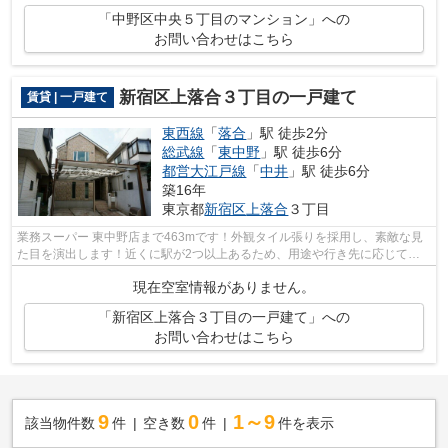
「中野区中央５丁目のマンション」への
お問い合わせはこちら
新宿区上落合３丁目の一戸建て
賃貸 | 一戸建て
東西線
「
落合
」駅 徒歩2分
総武線
「
東中野
」駅 徒歩6分
都営大江戸線
「
中井
」駅 徒歩6分
築16年
東京都
新宿区
上落合
３丁目
業務スーパー 東中野店まで463mです！外観タイル張りを採用し、素敵な見
た目を演出します！近くに駅が2つ以上あるため、用途や行き先に応じて駅
を選べる物件です！徒歩2分に駅がある物...
現在空室情報がありません。
「新宿区上落合３丁目の一戸建て」への
お問い合わせはこちら
9
0
1～9
該当物件数
件
空き数
件
件を表示