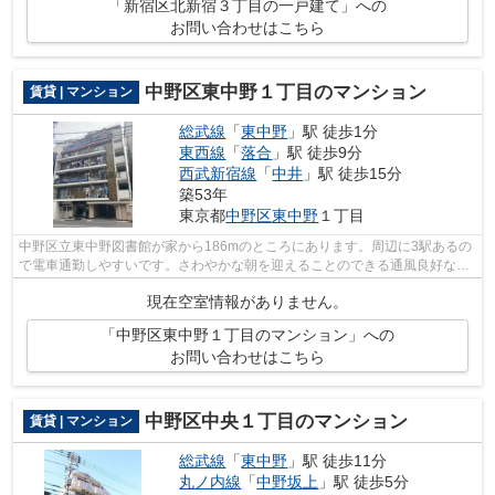
「新宿区北新宿３丁目の一戸建て」への
お問い合わせはこちら
中野区東中野１丁目のマンション
賃貸 | マンション
総武線
「
東中野
」駅 徒歩1分
東西線
「
落合
」駅 徒歩9分
西武新宿線
「
中井
」駅 徒歩15分
築53年
東京都
中野区
東中野
１丁目
中野区立東中野図書館が家から186mのところにあります。周辺に3駅あるの
で電車通勤しやすいです。さわやかな朝を迎えることのできる通風良好なマ
ンション。こちらは初期費用をカードで...
現在空室情報がありません。
「中野区東中野１丁目のマンション」への
お問い合わせはこちら
中野区中央１丁目のマンション
賃貸 | マンション
総武線
「
東中野
」駅 徒歩11分
丸ノ内線
「
中野坂上
」駅 徒歩5分