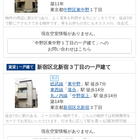
築11年
東京都
中野区
東中野
１丁目
物件の周辺に駅が2つあり、よく電車を利用する方にピッタリです。徒歩3分
で駅にアクセスできる物件です。車をお持ちの方にもオススメの、自走式駐
車場を利用できる物件です。中野区で...
現在空室情報がありません。
「中野区東中野１丁目の一戸建て」への
お問い合わせはこちら
新宿区北新宿３丁目の一戸建て
賃貸 | 一戸建て
礼0
総武線
「
東中野
」駅 徒歩7分
東西線
「
落合
」駅 徒歩14分
丸ノ内線
「
中野坂上
」駅 徒歩14分
築14年
東京都
新宿区
北新宿
３丁目
徒歩7分に駅のある、ニーズの高い物件です。こちらの物件では初期費用を
カードでお支払いいただけます。行き先に応じて駅を選べる2駅利用可能な
物件です。新宿区の物件情報なら、アク...
現在空室情報がありません。