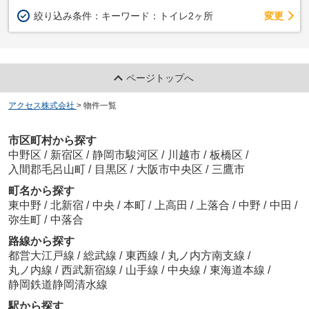
変更
絞り込み条件：
キーワード：トイレ2ヶ所
ページトップへ
アクセス株式会社
>
物件一覧
市区町村から探す
中野区
/
新宿区
/
静岡市駿河区
/
川越市
/
板橋区
/
入間郡毛呂山町
/
目黒区
/
大阪市中央区
/
三鷹市
町名から探す
東中野
/
北新宿
/
中央
/
本町
/
上高田
/
上落合
/
中野
/
中田
/
弥生町
/
中落合
路線から探す
都営大江戸線
/
総武線
/
東西線
/
丸ノ内方南支線
/
丸ノ内線
/
西武新宿線
/
山手線
/
中央線
/
東海道本線
/
静岡鉄道静岡清水線
駅から探す