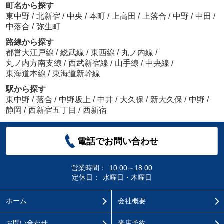
町名から探す
東中野
/
北新宿
/
中央
/
本町
/
上高田
/
上落合
/
中野
/
中田
/
中落合
/
弥生町
路線から探す
都営大江戸線
/
総武線
/
東西線
/
丸ノ内線
/
丸ノ内方南支線
/
西武新宿線
/
山手線
/
中央線
/
東海道本線
/
東海道新幹線
駅から探す
東中野
/
落合
/
中野坂上
/
中井
/
大久保
/
新大久保
/
中野
/
静岡
/
西新宿五丁目
/
西新宿
電話でお問い合わせ
営業時間：
10:00～18:00
定休日：
水曜日・木曜日
ホーム
会社概要
お問い合わせ
来店予約