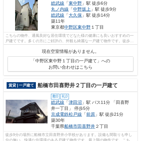
総武線
「
東中野
」駅 徒歩6分
丸ノ内線
「
中野坂上
」駅 徒歩9分
総武線
「
大久保
」駅 徒歩14分
築11年
東京都
中野区
東中野
１丁目
こちらの物件、通風良好な居住環境でどなた様の健康にも良いおすすめの一
戸建てです。多くの方にご好評の、外観も綺麗な一戸建て物件です。徒歩4
分で駅にアクセスできる物件です。行き...
現在空室情報がありません。
「中野区東中野１丁目の一戸建て」への
お問い合わせはこちら
船橋市田喜野井２丁目の一戸建て
賃貸 | 一戸建て
敷0
礼0
総武線
「
津田沼
」駅 バス11分 「田喜野
井一丁目」 停歩5分
京成電鉄松戸線
「
前原
」駅 徒歩21分
築30年
千葉県
船橋市
田喜野井
２丁目
徒歩9分の場所に船橋市立田喜野井小学校があります。設備も間取りも申し
分の無い、快適な住環境のある戸建て物件です。最上階の物件です。こちら