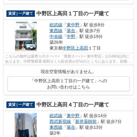
中野区上高田１丁目の一戸建て
賃貸 | 一戸建て
総武線
「
東中野
」駅 徒歩8分
東西線
「
落合
」駅 徒歩7分
中央線
「
中野
」駅 徒歩19分
築26年
東京都
中野区
上高田
１丁目
こちらの物件は最寄りのスーパー「業務スーパー 東中野店」が149m以内に
あります。中野警察署 昭和さくら駐在所が37mのところにあります。初期費
用のカード決済ができます。3駅利用で...
現在空室情報がありません。
「中野区上高田１丁目の一戸建て」への
お問い合わせはこちら
中野区上高田４丁目の一戸建て
賃貸 | 一戸建て
総武線
「
東中野
」駅 徒歩14分
西武新宿線
「
新井薬師前
」駅 徒歩7分
東西線
「
落合
」駅 徒歩13分
築2年