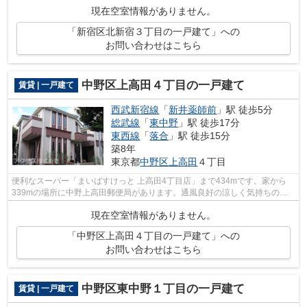
現在空室情報がありません。
「新宿区北新宿３丁目の一戸建て」への
お問い合わせはこちら
中野区上高田４丁目の一戸建て
賃貸 | 一戸建て
西武新宿線
「
新井薬師前
」駅 徒歩5分
総武線
「
東中野
」駅 徒歩17分
東西線
「
落合
」駅 徒歩15分
築8年
東京都
中野区
上高田
４丁目
便利なスーパー「まいばすけっと 上高田4丁目店」まで434mです。家から
339mの場所に中野上高田郵便局があります。通風良好の涼しく気持ちの良
い空間をご提供いたします。アクセスが中...
現在空室情報がありません。
「中野区上高田４丁目の一戸建て」への
お問い合わせはこちら
中野区東中野１丁目の一戸建て
賃貸 | 一戸建て