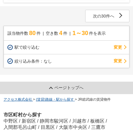
次の30件へ
80
4
1～30
該当物件数
件
空き数
件
件を表示
駅で絞り込む
変更
変更
絞り込み条件：
なし
ページトップへ
アクセス株式会社
>
(賃貸)路線・駅から探す
>
JR総武線の賃貸物件
市区町村から探す
中野区
/
新宿区
/
静岡市駿河区
/
川越市
/
板橋区
/
入間郡毛呂山町
/
目黒区
/
大阪市中央区
/
三鷹市