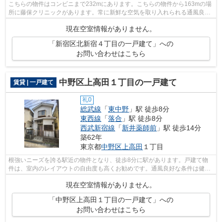
こちらの物件はコンビニまで232mにあります。こちらの物件から163mの場
所に藤保クリニックがあります。常に新鮮な空気を取り入れられる通風良好
な間取りの物件。2025年築の物件となっ...
現在空室情報がありません。
「新宿区北新宿４丁目の一戸建て」への
お問い合わせはこちら
中野区上高田１丁目の一戸建て
賃貸 | 一戸建て
礼0
総武線
「
東中野
」駅 徒歩8分
東西線
「
落合
」駅 徒歩8分
西武新宿線
「
新井薬師前
」駅 徒歩14分
築62年
東京都
中野区
上高田
１丁目
根強いニーズを誇る駅近の物件となり、徒歩8分に駅があります。戸建て物
件は、室内のレイアウトの自由度も高くお勧めです。通風良好な条件は健康
面でも大切です。そんな観点からもおす...
現在空室情報がありません。
「中野区上高田１丁目の一戸建て」への
お問い合わせはこちら