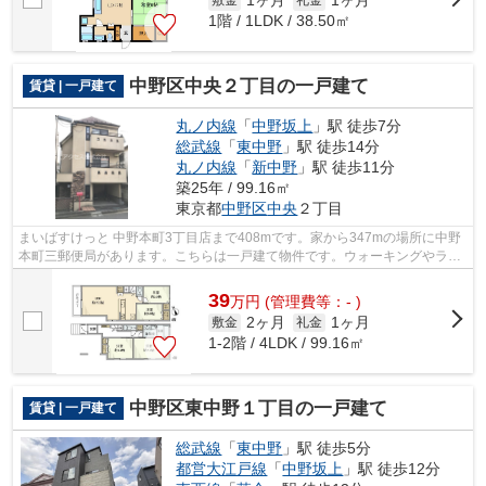
1ヶ月
1ヶ月
1階 / 1LDK / 38.50㎡
中野区中央２丁目の一戸建て
賃貸 | 一戸建て
丸ノ内線
「
中野坂上
」駅 徒歩7分
総武線
「
東中野
」駅 徒歩14分
丸ノ内線
「
新中野
」駅 徒歩11分
築25年 / 99.16㎡
東京都
中野区
中央
２丁目
まいばすけっと 中野本町3丁目店まで408mです。家から347mの場所に中野
本町三郵便局があります。こちらは一戸建て物件です。ウォーキングやラン
ニングが趣味の方に住んでもらいたいの...
39
万
円
(管理費等：- )
2ヶ月
1ヶ月
敷金
礼金
1-2階 / 4LDK / 99.16㎡
中野区東中野１丁目の一戸建て
賃貸 | 一戸建て
総武線
「
東中野
」駅 徒歩5分
都営大江戸線
「
中野坂上
」駅 徒歩12分