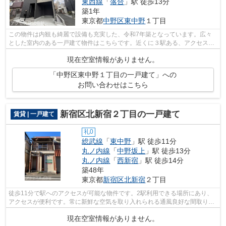
東西線
「
落合
」駅 徒歩13分
築1年
東京都
中野区
東中野
１丁目
この物件は内観も綺麗で設備も充実した、令和7年築となっています。広々
とした室内のある一戸建て物件はこちらです。近くに３駅ある、アクセスが
良い物件です。駅まで徒歩5分の立地が...
現在空室情報がありません。
「中野区東中野１丁目の一戸建て」への
お問い合わせはこちら
新宿区北新宿２丁目の一戸建て
賃貸 | 一戸建て
礼0
総武線
「
東中野
」駅 徒歩11分
丸ノ内線
「
中野坂上
」駅 徒歩13分
丸ノ内線
「
西新宿
」駅 徒歩14分
築48年
東京都
新宿区
北新宿
２丁目
徒歩11分で駅へのアクセスが可能な物件です。2駅利用できる場所にあり、
アクセスが便利です。常に新鮮な空気を取り入れられる通風良好な間取りの
物件。アクセスのホームページでは新宿...
現在空室情報がありません。