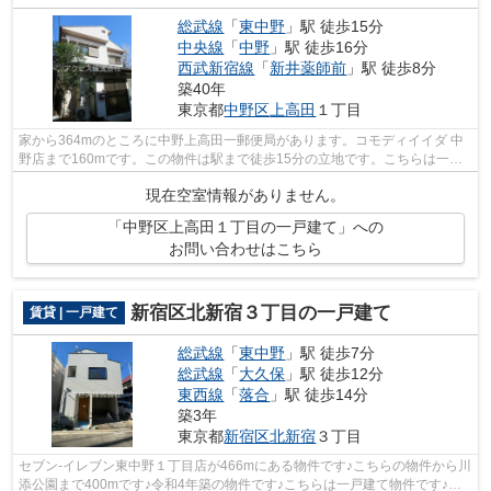
総武線
「
東中野
」駅 徒歩15分
中央線
「
中野
」駅 徒歩16分
西武新宿線
「
新井薬師前
」駅 徒歩8分
築40年
東京都
中野区
上高田
１丁目
家から364mのところに中野上高田一郵便局があります。コモディイイダ 中
野店まで160mです。この物件は駅まで徒歩15分の立地です。こちらは一戸
建ての物件です。中野区エリアの様々な賃...
現在空室情報がありません。
「中野区上高田１丁目の一戸建て」への
お問い合わせはこちら
新宿区北新宿３丁目の一戸建て
賃貸 | 一戸建て
総武線
「
東中野
」駅 徒歩7分
総武線
「
大久保
」駅 徒歩12分
東西線
「
落合
」駅 徒歩14分
築3年
東京都
新宿区
北新宿
３丁目
セブン-イレブン東中野１丁目店が466mにある物件です♪こちらの物件から川
添公園まで400mです♪令和4年築の物件です♪こちらは一戸建て物件です♪ア