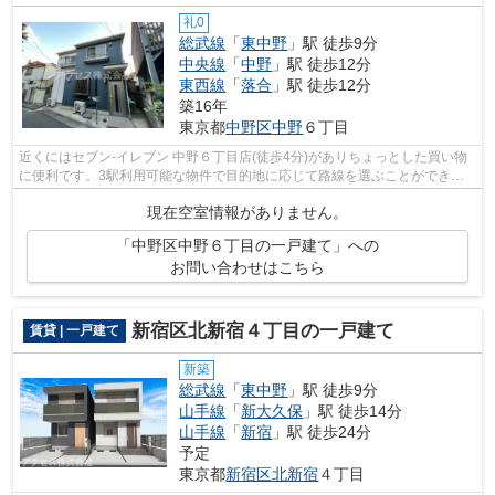
礼0
総武線
「
東中野
」駅 徒歩9分
中央線
「
中野
」駅 徒歩12分
東西線
「
落合
」駅 徒歩12分
築16年
東京都
中野区
中野
６丁目
近くにはセブン‐イレブン 中野６丁目店(徒歩4分)がありちょっとした買い物
に便利です。3駅利用可能な物件で目的地に応じて路線を選ぶことができま
す。シンプルながらも風の通り道がし...
現在空室情報がありません。
「中野区中野６丁目の一戸建て」への
お問い合わせはこちら
新宿区北新宿４丁目の一戸建て
賃貸 | 一戸建て
新築
総武線
「
東中野
」駅 徒歩9分
山手線
「
新大久保
」駅 徒歩14分
山手線
「
新宿
」駅 徒歩24分
予定
東京都
新宿区
北新宿
４丁目