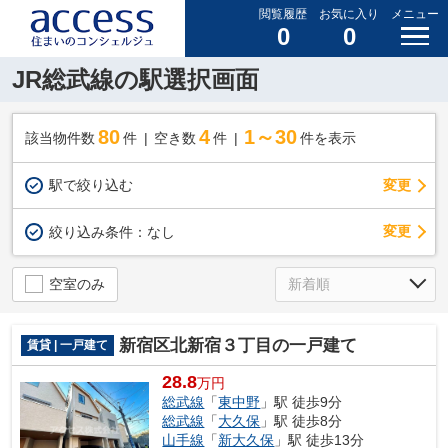
閲覧履歴
お気に入り
メニュー
0
0
JR総武線の駅選択画面
80
4
1～30
該当物件数
件
空き数
件
件を表示
駅で絞り込む
変更
変更
絞り込み条件：
なし
空室のみ
新宿区北新宿３丁目の一戸建て
賃貸 | 一戸建て
28.8
万円
総武線
「
東中野
」駅 徒歩9分
総武線
「
大久保
」駅 徒歩8分
山手線
「
新大久保
」駅 徒歩13分