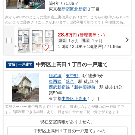
築4年 / 71.86㎡
東京都
新宿区
北新宿
３丁目
家から492mのところに北新宿三郵便局があります。こちらの物件から109m
のところに藤保クリニックがあります。2駅利用可能でとても利便性の高い
一戸建てです。築4年の築浅物件。新宿区...
28.8
万
円
(管理費等：- )
1ヶ月
1ヶ月
敷金
礼金
1-3階 / 2LDK＋1S(納戸) / 71.86㎡
中野区上高田１丁目の一戸建て
賃貸 | 一戸建て
総武線
「
東中野
」駅 徒歩9分
東西線
「
落合
」駅 徒歩8分
西武新宿線
「
新井薬師前
」駅 徒歩14分
築59年
東京都
中野区
上高田
１丁目
業務スーパー 東中野店まで224mです。風通しのよさが魅力の一戸建てで
す。2駅利用できる場所にあり、行き先に合わせて使い分けができます。戸
建て物件は、室内のレイアウトの自由度も...
現在空室情報がありません。
「中野区上高田１丁目の一戸建て」への