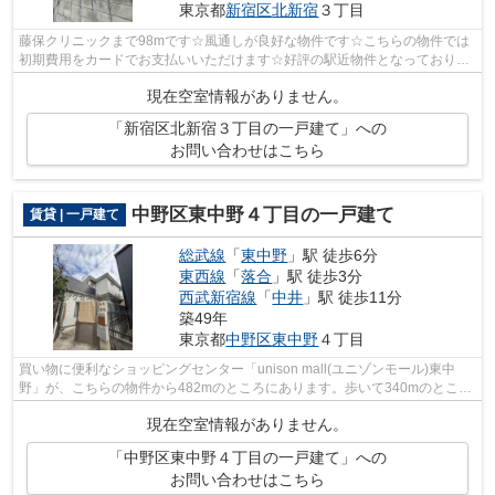
東京都
新宿区
北新宿
３丁目
藤保クリニックまで98mです☆風通しが良好な物件です☆こちらの物件では
初期費用をカードでお支払いいただけます☆好評の駅近物件となっており、
駅より徒歩9分に立地しています☆総武線東...
現在空室情報がありません。
「新宿区北新宿３丁目の一戸建て」への
お問い合わせはこちら
中野区東中野４丁目の一戸建て
賃貸 | 一戸建て
総武線
「
東中野
」駅 徒歩6分
東西線
「
落合
」駅 徒歩3分
西武新宿線
「
中井
」駅 徒歩11分
築49年
東京都
中野区
東中野
４丁目
買い物に便利なショッピングセンター「unison mall(ユニゾンモール)東中
野」が、こちらの物件から482mのところにあります。歩いて340mのところ
に落合郵便局があります。コチラの戸建て...
現在空室情報がありません。
「中野区東中野４丁目の一戸建て」への
お問い合わせはこちら