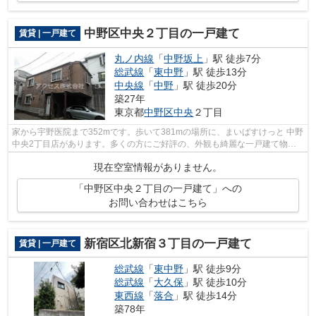
中野区中央２丁目の一戸建て
賃貸 | 一戸建て
丸ノ内線
「
中野坂上
」駅 徒歩7分
総武線
「
東中野
」駅 徒歩13分
中央線
「
中野
」駅 徒歩20分
築27年
東京都
中野区
中央
２丁目
家から宇野医院まで352mです。歩いて381mの場所に、まいばすけっと 中野
中央2丁目店があります。多くの方にご好評の、外観も綺麗な一戸建て物件
です。アクセスで紹介する、中野区の一...
現在空室情報がありません。
「中野区中央２丁目の一戸建て」への
お問い合わせはこちら
新宿区北新宿３丁目の一戸建て
賃貸 | 一戸建て
総武線
「
東中野
」駅 徒歩9分
総武線
「
大久保
」駅 徒歩10分
東西線
「
落合
」駅 徒歩14分
築78年