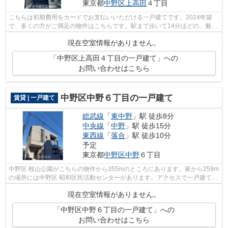
東京都
中野区
上高田
４丁目
こちらは初期費用をカードでお支払いいただける一戸建てです。2024年築
で、多くの方がご満足の物件はこちらです。駅まで歩いて14分ほどの、魅力
的な立地の物件です。いつでも快適空間...
現在空室情報がありません。
「中野区上高田４丁目の一戸建て」への
お問い合わせはこちら
中野区中野６丁目の一戸建て
賃貸 | 一戸建て
総武線
「
東中野
」駅 徒歩8分
中央線
「
中野
」駅 徒歩15分
東西線
「
落合
」駅 徒歩10分
予定
東京都
中野区
中野
６丁目
中野区 桜山公園がこちらの物件から355mのところにあります。家から259m
の場所には中野区 昭和区民活動センターがあります。アクセスで一戸建てを
探すなら、中野区はいかがですか。ま...
現在空室情報がありません。
「中野区中野６丁目の一戸建て」への
お問い合わせはこちら