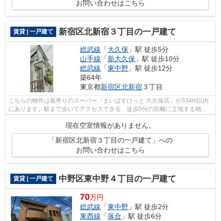
お問い合わせはこちら
新宿区北新宿３丁目の一戸建て
賃貸 | 一戸建て
総武線
「
大久保
」駅 徒歩5分
山手線
「
新大久保
」駅 徒歩10分
総武線
「
東中野
」駅 徒歩12分
築64年
東京都
新宿区
北新宿
３丁目
こちらの物件は最寄りのスーパー「まいばすけっと 大久保店」が334m以内
にあります。駅まで歩いてアクセスできる、徒歩5分の距離に立地する物件
です。広々とした室内のある一戸建て物...
現在空室情報がありません。
「新宿区北新宿３丁目の一戸建て」への
お問い合わせはこちら
中野区東中野４丁目の一戸建て
賃貸 | 一戸建て
70
万円
総武線
「
東中野
」駅 徒歩2分
東西線
「
落合
」駅 徒歩6分