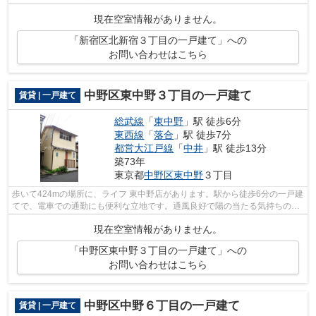
クセスまでのお問い合わせはinfo@access...
現在空室情報がありません。
「新宿区北新宿３丁目の一戸建て」への
お問い合わせはこちら
中野区東中野３丁目の一戸建て
賃貸 | 一戸建て
総武線
「
東中野
」駅 徒歩6分
東西線
「
落合
」駅 徒歩7分
都営大江戸線
「
中井
」駅 徒歩13分
築73年
東京都
中野区
東中野
３丁目
歩いて424mの場所に、ライフ 東中野店があります。駅から徒歩6分の一戸建
てで、電車での通勤にも便利な立地です。通風良好で陽の当たる気持ちの良
い一戸建てをご提供いたします。自宅...
現在空室情報がありません。
「中野区東中野３丁目の一戸建て」への
お問い合わせはこちら
中野区中野６丁目の一戸建て
賃貸 | 一戸建て