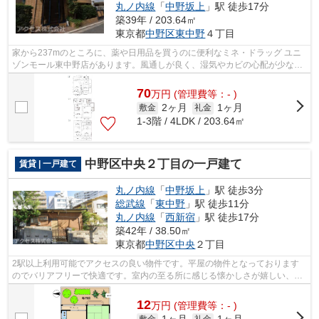
丸ノ内線
「
中野坂上
」駅 徒歩17分
築39年 / 203.64㎡
東京都
中野区
東中野
４丁目
家から237mのところに、薬や日用品を買うのに便利なミネ・ドラッグ ユニ
ゾンモール東中野店があります。風通しが良く、湿気やカビの心配が少ない
物件です。高ニーズな駅近の物件で、徒...
70
万
円
(管理費等：- )
2ヶ月
1ヶ月
敷金
礼金
1-3階 / 4LDK / 203.64㎡
中野区中央２丁目の一戸建て
賃貸 | 一戸建て
丸ノ内線
「
中野坂上
」駅 徒歩3分
総武線
「
東中野
」駅 徒歩11分
丸ノ内線
「
西新宿
」駅 徒歩17分
築42年 / 38.50㎡
東京都
中野区
中央
２丁目
2駅以上利用可能でアクセスの良い物件です。平屋の物件となっております
のでバリアフリーで快適です。室内の至る所に感じる懐かしさが嬉しい、レ
トロな物件です。
12
万
円
(管理費等：- )
敷金
礼金