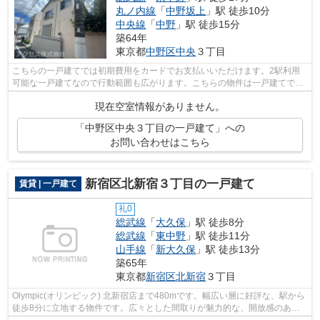
丸ノ内線
「
中野坂上
」駅 徒歩10分
中央線
「
中野
」駅 徒歩15分
築64年
東京都
中野区
中央
３丁目
こちらの一戸建てでは初期費用をカードでお支払いいただけます。2駅利用
可能な一戸建てなので行動範囲も広がります。こちらの物件は一戸建てで
す。総武線東中野近辺にて、戸建物件を検...
現在空室情報がありません。
「中野区中央３丁目の一戸建て」への
お問い合わせはこちら
新宿区北新宿３丁目の一戸建て
賃貸 | 一戸建て
礼0
総武線
「
大久保
」駅 徒歩8分
総武線
「
東中野
」駅 徒歩11分
山手線
「
新大久保
」駅 徒歩13分
築65年
東京都
新宿区
北新宿
３丁目
Olympic(オリンピック) 北新宿店まで480mです。幅広い層に好評な、駅から
徒歩8分に立地する物件です。広々とした間取りが魅力的な、開放感のある
一戸建ての物件です。アクセスが紹介し...