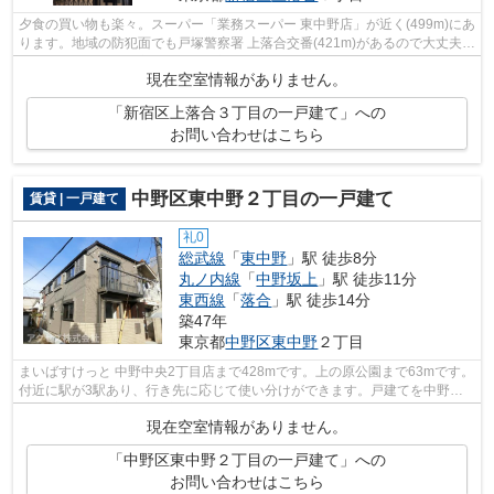
夕食の買い物も楽々。スーパー「業務スーパー 東中野店」が近く(499m)にあ
ります。地域の防犯面でも戸塚警察署 上落合交番(421m)があるので大丈夫。
ポイントを貯めたい方に嬉しい。初...
現在空室情報がありません。
「新宿区上落合３丁目の一戸建て」への
お問い合わせはこちら
中野区東中野２丁目の一戸建て
賃貸 | 一戸建て
礼0
総武線
「
東中野
」駅 徒歩8分
丸ノ内線
「
中野坂上
」駅 徒歩11分
東西線
「
落合
」駅 徒歩14分
築47年
東京都
中野区
東中野
２丁目
まいばすけっと 中野中央2丁目店まで428mです。上の原公園まで63mです。
付近に駅が3駅あり、行き先に応じて使い分けができます。戸建てを中野区
で借りる予定の方は、一度アクセスにご...
現在空室情報がありません。
「中野区東中野２丁目の一戸建て」への
お問い合わせはこちら