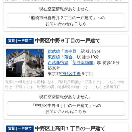
の物件は自走式駐車場がご利用いただけ...
現在空室情報がありません。
「船橋市田喜野井２丁目の一戸建て」への
お問い合わせはこちら
中野区中野６丁目の一戸建て
賃貸 | 一戸建て
総武線
「
東中野
」駅 徒歩9分
東西線
「
落合
」駅 徒歩10分
西武新宿線
「
新井薬師前
」駅 徒歩18分
築30年
東京都
中野区
中野
６丁目
電車での移動がより便利になる、2駅利用可能な一戸建てです。こちらの物
件は一戸建てです。利便性の高い徒歩9分の物件です。こちらは通風良好な
物件です。お気に入りの賃貸戸建てを探...
現在空室情報がありません。
「中野区中野６丁目の一戸建て」への
お問い合わせはこちら
中野区上高田１丁目の一戸建て
賃貸 | 一戸建て