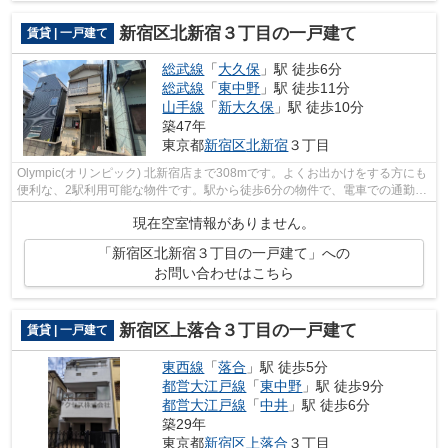
新宿区北新宿３丁目の一戸建て
賃貸 | 一戸建て
総武線
「
大久保
」駅 徒歩6分
総武線
「
東中野
」駅 徒歩11分
山手線
「
新大久保
」駅 徒歩10分
築47年
東京都
新宿区
北新宿
３丁目
Olympic(オリンピック) 北新宿店まで308mです。よくお出かけをする方にも
便利な、2駅利用可能な物件です。駅から徒歩6分の物件で、電車での通勤に
も便利な立地です。中野区、新宿区の...
現在空室情報がありません。
「新宿区北新宿３丁目の一戸建て」への
お問い合わせはこちら
新宿区上落合３丁目の一戸建て
賃貸 | 一戸建て
東西線
「
落合
」駅 徒歩5分
都営大江戸線
「
東中野
」駅 徒歩9分
都営大江戸線
「
中井
」駅 徒歩6分
築29年
東京都
新宿区
上落合
３丁目