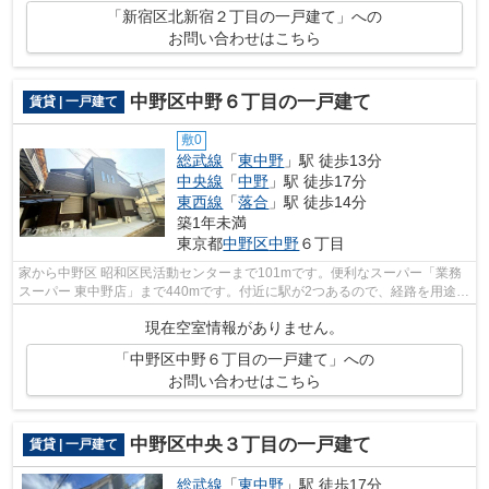
「新宿区北新宿２丁目の一戸建て」への
お問い合わせはこちら
中野区中野６丁目の一戸建て
賃貸 | 一戸建て
敷0
総武線
「
東中野
」駅 徒歩13分
中央線
「
中野
」駅 徒歩17分
東西線
「
落合
」駅 徒歩14分
築1年未満
東京都
中野区
中野
６丁目
家から中野区 昭和区民活動センターまで101mです。便利なスーパー「業務
スーパー 東中野店」まで440mです。付近に駅が2つあるので、経路を用途や
行き先によって選べる物件です。中野区...
現在空室情報がありません。
「中野区中野６丁目の一戸建て」への
お問い合わせはこちら
中野区中央３丁目の一戸建て
賃貸 | 一戸建て
総武線
「
東中野
」駅 徒歩17分