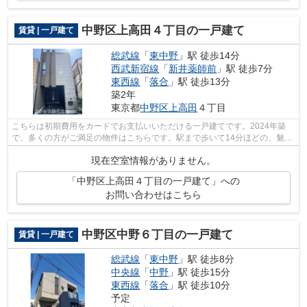
中野区上高田４丁目の一戸建て
賃貸 | 一戸建て
総武線
「
東中野
」駅 徒歩14分
西武新宿線
「
新井薬師前
」駅 徒歩7分
東西線
「
落合
」駅 徒歩13分
築2年
東京都
中野区
上高田
４丁目
こちらは初期費用をカードでお支払いいただける一戸建てです。2024年築
で、多くの方がご満足の物件はこちらです。駅まで歩いて14分ほどの、魅力
的な立地の物件です。いつでも快適空間...
現在空室情報がありません。
「中野区上高田４丁目の一戸建て」への
お問い合わせはこちら
中野区中野６丁目の一戸建て
賃貸 | 一戸建て
総武線
「
東中野
」駅 徒歩8分
中央線
「
中野
」駅 徒歩15分
東西線
「
落合
」駅 徒歩10分
予定