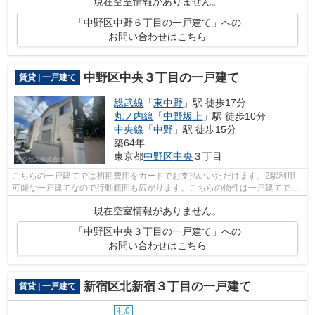
現在空室情報がありません。
「中野区中野６丁目の一戸建て」への
お問い合わせはこちら
中野区中央３丁目の一戸建て
賃貸 | 一戸建て
総武線
「
東中野
」駅 徒歩17分
丸ノ内線
「
中野坂上
」駅 徒歩10分
中央線
「
中野
」駅 徒歩15分
築64年
東京都
中野区
中央
３丁目
こちらの一戸建てでは初期費用をカードでお支払いいただけます。2駅利用
可能な一戸建てなので行動範囲も広がります。こちらの物件は一戸建てで
す。総武線東中野近辺にて、戸建物件を検...
現在空室情報がありません。
「中野区中央３丁目の一戸建て」への
お問い合わせはこちら
新宿区北新宿３丁目の一戸建て
賃貸 | 一戸建て
礼0