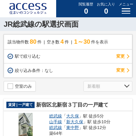
閲覧履歴
お気に入り
メニュー
0
0
JR総武線の駅選択画面
80
4
1～30
該当物件数
件
空き数
件
件を表示
駅で絞り込む
変更
変更
絞り込み条件：
なし
空室のみ
新宿区北新宿３丁目の一戸建て
賃貸 | 一戸建て
総武線
「
大久保
」駅 徒歩5分
山手線
「
新大久保
」駅 徒歩10分
総武線
「
東中野
」駅 徒歩12分
築64年