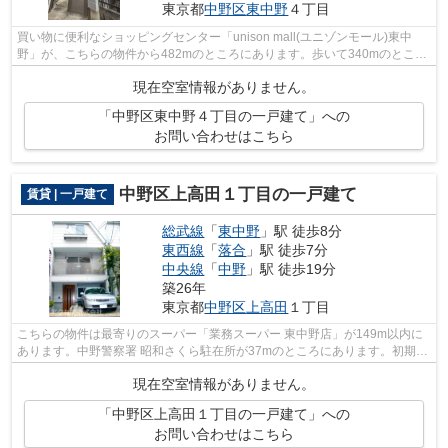
東京都
中野区
東中野
４丁目
買い物に便利なショッピングセンター「unison mall(ユニゾンモール)東中
野」が、こちらの物件から482mのところにあります。歩いて340mのところ
に落合郵便局があります。コチラの戸建て...
現在空室情報がありません。
「中野区東中野４丁目の一戸建て」への
お問い合わせはこちら
中野区上高田１丁目の一戸建て
賃貸 | 一戸建て
総武線
「
東中野
」駅 徒歩8分
東西線
「
落合
」駅 徒歩7分
中央線
「
中野
」駅 徒歩19分
築26年
東京都
中野区
上高田
１丁目
こちらの物件は最寄りのスーパー「業務スーパー 東中野店」が149m以内に
あります。中野警察署 昭和さくら駐在所が37mのところにあります。初期費
用のカード決済ができます。3駅利用で...
現在空室情報がありません。
「中野区上高田１丁目の一戸建て」への
お問い合わせはこちら