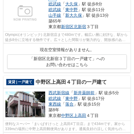
総武線
「
大久保
」駅 徒歩8分
総武線
「
東中野
」駅 徒歩11分
山手線
「
新大久保
」駅 徒歩13分
築65年
東京都
新宿区
北新宿
３丁目
Olympic(オリンピック) 北新宿店まで480mです。幅広い層に好評な、駅から
徒歩8分に立地する物件です。広々とした間取りが魅力的な、開放感のある
一戸建ての物件です。アクセスが紹介し...
現在空室情報がありません。
「新宿区北新宿３丁目の一戸建て」への
お問い合わせはこちら
中野区上高田４丁目の一戸建て
賃貸 | 一戸建て
西武新宿線
「
新井薬師前
」駅 徒歩5分
総武線
「
東中野
」駅 徒歩17分
東西線
「
落合
」駅 徒歩15分
築8年
東京都
中野区
上高田
４丁目
便利なスーパー「まいばすけっと 上高田4丁目店」まで434mです。家から
339mの場所に中野上高田郵便局があります。通風良好の涼しく気持ちの良
い空間をご提供いたします。アクセスが中...