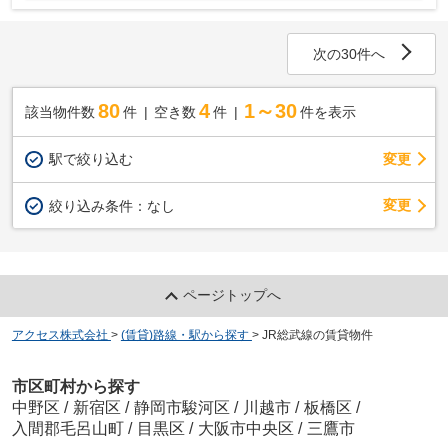
次の30件へ
80
4
1～30
該当物件数
件
空き数
件
件を表示
駅で絞り込む
変更
変更
絞り込み条件：
なし
ページトップへ
アクセス株式会社
>
(賃貸)路線・駅から探す
>
JR総武線の賃貸物件
市区町村から探す
中野区
/
新宿区
/
静岡市駿河区
/
川越市
/
板橋区
/
入間郡毛呂山町
/
目黒区
/
大阪市中央区
/
三鷹市