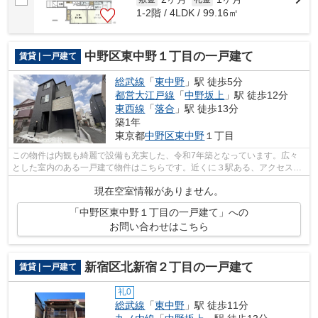
1-2階 / 4LDK / 99.16㎡
中野区東中野１丁目の一戸建て
賃貸 | 一戸建て
総武線
「
東中野
」駅 徒歩5分
都営大江戸線
「
中野坂上
」駅 徒歩12分
東西線
「
落合
」駅 徒歩13分
築1年
東京都
中野区
東中野
１丁目
この物件は内観も綺麗で設備も充実した、令和7年築となっています。広々
とした室内のある一戸建て物件はこちらです。近くに３駅ある、アクセスが
良い物件です。駅まで徒歩5分の立地が...
現在空室情報がありません。
「中野区東中野１丁目の一戸建て」への
お問い合わせはこちら
新宿区北新宿２丁目の一戸建て
賃貸 | 一戸建て
礼0
総武線
「
東中野
」駅 徒歩11分