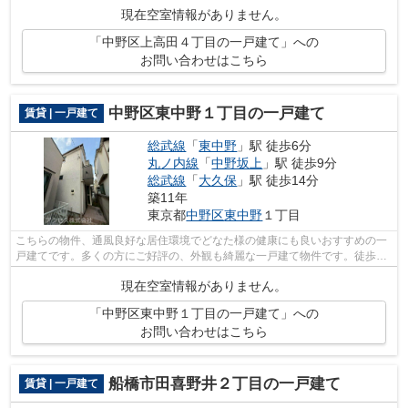
現在空室情報がありません。
「中野区上高田４丁目の一戸建て」への
お問い合わせはこちら
中野区東中野１丁目の一戸建て
賃貸 | 一戸建て
総武線
「
東中野
」駅 徒歩6分
丸ノ内線
「
中野坂上
」駅 徒歩9分
総武線
「
大久保
」駅 徒歩14分
築11年
東京都
中野区
東中野
１丁目
こちらの物件、通風良好な居住環境でどなた様の健康にも良いおすすめの一
戸建てです。多くの方にご好評の、外観も綺麗な一戸建て物件です。徒歩4
分で駅にアクセスできる物件です。行き...
現在空室情報がありません。
「中野区東中野１丁目の一戸建て」への
お問い合わせはこちら
船橋市田喜野井２丁目の一戸建て
賃貸 | 一戸建て