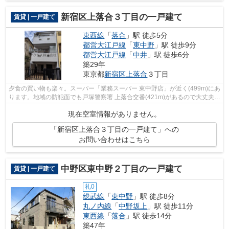
新宿区上落合３丁目の一戸建て
賃貸 | 一戸建て
東西線
「
落合
」駅 徒歩5分
都営大江戸線
「
東中野
」駅 徒歩9分
都営大江戸線
「
中井
」駅 徒歩6分
築29年
東京都
新宿区
上落合
３丁目
夕食の買い物も楽々。スーパー「業務スーパー 東中野店」が近く(499m)にあ
ります。地域の防犯面でも戸塚警察署 上落合交番(421m)があるので大丈夫。
ポイントを貯めたい方に嬉しい。初...
現在空室情報がありません。
「新宿区上落合３丁目の一戸建て」への
お問い合わせはこちら
中野区東中野２丁目の一戸建て
賃貸 | 一戸建て
礼0
総武線
「
東中野
」駅 徒歩8分
丸ノ内線
「
中野坂上
」駅 徒歩11分
東西線
「
落合
」駅 徒歩14分
築47年