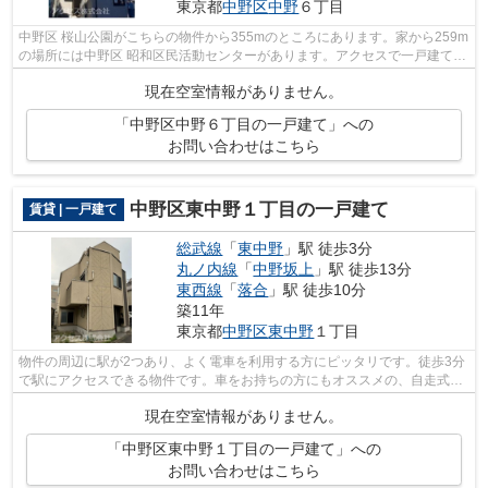
東京都
中野区
中野
６丁目
中野区 桜山公園がこちらの物件から355mのところにあります。家から259m
の場所には中野区 昭和区民活動センターがあります。アクセスで一戸建てを
探すなら、中野区はいかがですか。ま...
現在空室情報がありません。
「中野区中野６丁目の一戸建て」への
お問い合わせはこちら
中野区東中野１丁目の一戸建て
賃貸 | 一戸建て
総武線
「
東中野
」駅 徒歩3分
丸ノ内線
「
中野坂上
」駅 徒歩13分
東西線
「
落合
」駅 徒歩10分
築11年
東京都
中野区
東中野
１丁目
物件の周辺に駅が2つあり、よく電車を利用する方にピッタリです。徒歩3分
で駅にアクセスできる物件です。車をお持ちの方にもオススメの、自走式駐
車場を利用できる物件です。中野区で...
現在空室情報がありません。
「中野区東中野１丁目の一戸建て」への
お問い合わせはこちら