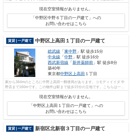
物件です。お気に入りの賃貸戸建てを探...
現在空室情報がありません。
「中野区中野６丁目の一戸建て」への
お問い合わせはこちら
中野区上高田１丁目の一戸建て
賃貸 | 一戸建て
総武線
「
東中野
」駅 徒歩15分
中央線
「
中野
」駅 徒歩16分
西武新宿線
「
新井薬師前
」駅 徒歩8分
築40年
東京都
中野区
上高田
１丁目
家から364mのところに中野上高田一郵便局があります。コモディイイダ 中
野店まで160mです。この物件は駅まで徒歩15分の立地です。こちらは一戸
建ての物件です。中野区エリアの様々な賃...
現在空室情報がありません。
「中野区上高田１丁目の一戸建て」への
お問い合わせはこちら
新宿区北新宿３丁目の一戸建て
賃貸 | 一戸建て