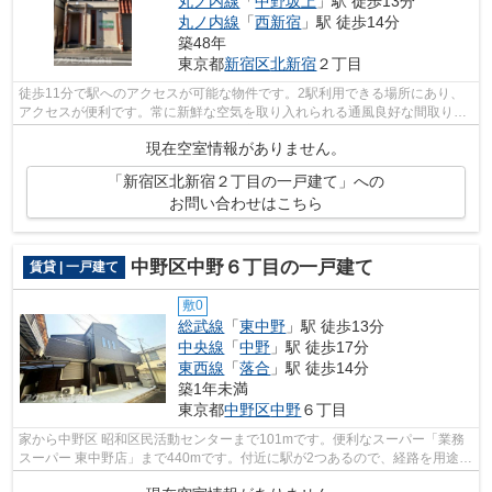
丸ノ内線
「
中野坂上
」駅 徒歩13分
丸ノ内線
「
西新宿
」駅 徒歩14分
築48年
東京都
新宿区
北新宿
２丁目
徒歩11分で駅へのアクセスが可能な物件です。2駅利用できる場所にあり、
アクセスが便利です。常に新鮮な空気を取り入れられる通風良好な間取りの
物件。アクセスのホームページでは新宿...
現在空室情報がありません。
「新宿区北新宿２丁目の一戸建て」への
お問い合わせはこちら
中野区中野６丁目の一戸建て
賃貸 | 一戸建て
敷0
総武線
「
東中野
」駅 徒歩13分
中央線
「
中野
」駅 徒歩17分
東西線
「
落合
」駅 徒歩14分
築1年未満
東京都
中野区
中野
６丁目
家から中野区 昭和区民活動センターまで101mです。便利なスーパー「業務
スーパー 東中野店」まで440mです。付近に駅が2つあるので、経路を用途や
行き先によって選べる物件です。中野区...