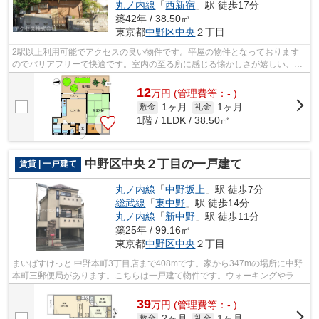
丸ノ内線
「
西新宿
」駅 徒歩17分
築42年 / 38.50㎡
東京都
中野区
中央
２丁目
2駅以上利用可能でアクセスの良い物件です。平屋の物件となっております
のでバリアフリーで快適です。室内の至る所に感じる懐かしさが嬉しい、レ
トロな物件です。
12
万
円
(管理費等：- )
1ヶ月
1ヶ月
敷金
礼金
1階 / 1LDK / 38.50㎡
中野区中央２丁目の一戸建て
賃貸 | 一戸建て
丸ノ内線
「
中野坂上
」駅 徒歩7分
総武線
「
東中野
」駅 徒歩14分
丸ノ内線
「
新中野
」駅 徒歩11分
築25年 / 99.16㎡
東京都
中野区
中央
２丁目
まいばすけっと 中野本町3丁目店まで408mです。家から347mの場所に中野
本町三郵便局があります。こちらは一戸建て物件です。ウォーキングやラン
ニングが趣味の方に住んでもらいたいの...
39
万
円
(管理費等：- )
2ヶ月
1ヶ月
敷金
礼金