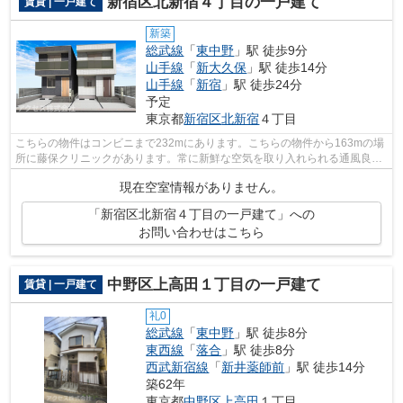
新宿区北新宿４丁目の一戸建て
賃貸 | 一戸建て
新築
総武線
「
東中野
」駅 徒歩9分
山手線
「
新大久保
」駅 徒歩14分
山手線
「
新宿
」駅 徒歩24分
予定
東京都
新宿区
北新宿
４丁目
こちらの物件はコンビニまで232mにあります。こちらの物件から163mの場
所に藤保クリニックがあります。常に新鮮な空気を取り入れられる通風良好
な間取りの物件。2025年築の物件となっ...
現在空室情報がありません。
「新宿区北新宿４丁目の一戸建て」への
お問い合わせはこちら
中野区上高田１丁目の一戸建て
賃貸 | 一戸建て
礼0
総武線
「
東中野
」駅 徒歩8分
東西線
「
落合
」駅 徒歩8分
西武新宿線
「
新井薬師前
」駅 徒歩14分
築62年
東京都
中野区
上高田
１丁目