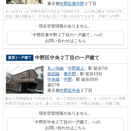
東京都
中野区
東中野
２丁目
まいばすけっと 中野中央2丁目店まで428mです。上の原公園まで63mです。
付近に駅が3駅あり、行き先に応じて使い分けができます。戸建てを中野区
で借りる予定の方は、一度アクセスにご...
現在空室情報がありません。
「中野区東中野２丁目の一戸建て」への
お問い合わせはこちら
中野区中央２丁目の一戸建て
賃貸 | 一戸建て
丸ノ内線
「
中野坂上
」駅 徒歩7分
総武線
「
東中野
」駅 徒歩13分
中央線
「
中野
」駅 徒歩20分
築27年
東京都
中野区
中央
２丁目
家から宇野医院まで352mです。歩いて381mの場所に、まいばすけっと 中野
中央2丁目店があります。多くの方にご好評の、外観も綺麗な一戸建て物件
です。アクセスで紹介する、中野区の一...
現在空室情報がありません。
「中野区中央２丁目の一戸建て」への
お問い合わせはこちら