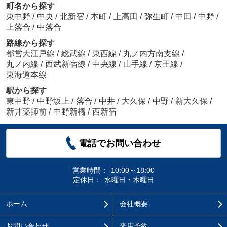
町名から探す
東中野
/
中央
/
北新宿
/
本町
/
上高田
/
弥生町
/
中田
/
中野
/
上落合
/
中落合
路線から探す
都営大江戸線
/
総武線
/
東西線
/
丸ノ内方南支線
/
丸ノ内線
/
西武新宿線
/
中央線
/
山手線
/
京王線
/
東海道本線
駅から探す
東中野
/
中野坂上
/
落合
/
中井
/
大久保
/
中野
/
新大久保
/
新井薬師前
/
中野新橋
/
西新宿
電話でお問い合わせ
営業時間：
10:00～18:00
定休日：
水曜日・木曜日
ホーム
会社概要
お問い合わせ
来店予約