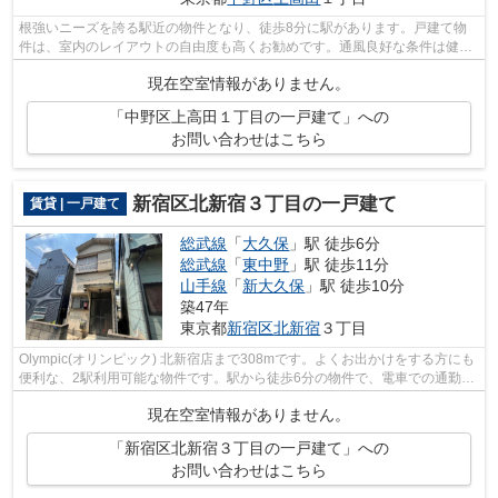
根強いニーズを誇る駅近の物件となり、徒歩8分に駅があります。戸建て物
件は、室内のレイアウトの自由度も高くお勧めです。通風良好な条件は健康
面でも大切です。そんな観点からもおす...
現在空室情報がありません。
「中野区上高田１丁目の一戸建て」への
お問い合わせはこちら
新宿区北新宿３丁目の一戸建て
賃貸 | 一戸建て
総武線
「
大久保
」駅 徒歩6分
総武線
「
東中野
」駅 徒歩11分
山手線
「
新大久保
」駅 徒歩10分
築47年
東京都
新宿区
北新宿
３丁目
Olympic(オリンピック) 北新宿店まで308mです。よくお出かけをする方にも
便利な、2駅利用可能な物件です。駅から徒歩6分の物件で、電車での通勤に
も便利な立地です。中野区、新宿区の...
現在空室情報がありません。
「新宿区北新宿３丁目の一戸建て」への
お問い合わせはこちら