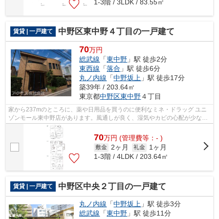
1-3階 / 3LDK / 83.55㎡
中野区東中野４丁目の一戸建て
賃貸 | 一戸建て
70
万円
総武線
「
東中野
」駅 徒歩2分
東西線
「
落合
」駅 徒歩6分
丸ノ内線
「
中野坂上
」駅 徒歩17分
築39年 / 203.64㎡
東京都
中野区
東中野
４丁目
家から237mのところに、薬や日用品を買うのに便利なミネ・ドラッグ ユニ
ゾンモール東中野店があります。風通しが良く、湿気やカビの心配が少ない
物件です。高ニーズな駅近の物件で、徒...
70
万
円
(管理費等：- )
2ヶ月
1ヶ月
敷金
礼金
1-3階 / 4LDK / 203.64㎡
中野区中央２丁目の一戸建て
賃貸 | 一戸建て
丸ノ内線
「
中野坂上
」駅 徒歩3分
総武線
「
東中野
」駅 徒歩11分