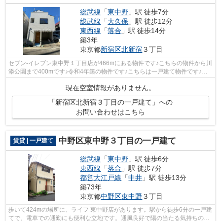
総武線
「
東中野
」駅 徒歩7分
総武線
「
大久保
」駅 徒歩12分
東西線
「
落合
」駅 徒歩14分
築3年
東京都
新宿区
北新宿
３丁目
セブン-イレブン東中野１丁目店が466mにある物件です♪こちらの物件から川
添公園まで400mです♪令和4年築の物件です♪こちらは一戸建て物件です♪ア
クセスまでのお問い合わせはinfo@access...
現在空室情報がありません。
「新宿区北新宿３丁目の一戸建て」への
お問い合わせはこちら
中野区東中野３丁目の一戸建て
賃貸 | 一戸建て
総武線
「
東中野
」駅 徒歩6分
東西線
「
落合
」駅 徒歩7分
都営大江戸線
「
中井
」駅 徒歩13分
築73年
東京都
中野区
東中野
３丁目
歩いて424mの場所に、ライフ 東中野店があります。駅から徒歩6分の一戸建
てで、電車での通勤にも便利な立地です。通風良好で陽の当たる気持ちの良