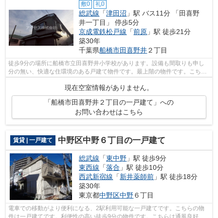
敷0
礼0
総武線
「
津田沼
」駅 バス11分 「田喜野
井一丁目」 停歩5分
京成電鉄松戸線
「
前原
」駅 徒歩21分
築30年
千葉県
船橋市
田喜野井
２丁目
徒歩9分の場所に船橋市立田喜野井小学校があります。設備も間取りも申し
分の無い、快適な住環境のある戸建て物件です。最上階の物件です。こちら
の物件は自走式駐車場がご利用いただけ...
現在空室情報がありません。
「船橋市田喜野井２丁目の一戸建て」への
お問い合わせはこちら
中野区中野６丁目の一戸建て
賃貸 | 一戸建て
総武線
「
東中野
」駅 徒歩9分
東西線
「
落合
」駅 徒歩10分
西武新宿線
「
新井薬師前
」駅 徒歩18分
築30年
東京都
中野区
中野
６丁目
電車での移動がより便利になる、2駅利用可能な一戸建てです。こちらの物
件は一戸建てです。利便性の高い徒歩9分の物件です。こちらは通風良好な