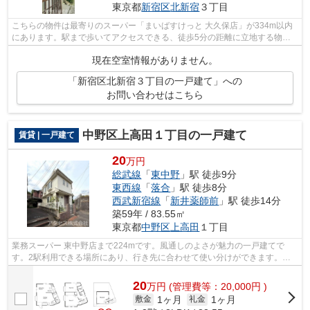
東京都
新宿区
北新宿
３丁目
こちらの物件は最寄りのスーパー「まいばすけっと 大久保店」が334m以内
にあります。駅まで歩いてアクセスできる、徒歩5分の距離に立地する物件
です。広々とした室内のある一戸建て物...
現在空室情報がありません。
「新宿区北新宿３丁目の一戸建て」への
お問い合わせはこちら
中野区上高田１丁目の一戸建て
賃貸 | 一戸建て
20
万円
総武線
「
東中野
」駅 徒歩9分
東西線
「
落合
」駅 徒歩8分
西武新宿線
「
新井薬師前
」駅 徒歩14分
築59年 / 83.55㎡
東京都
中野区
上高田
１丁目
業務スーパー 東中野店まで224mです。風通しのよさが魅力の一戸建てで
す。2駅利用できる場所にあり、行き先に合わせて使い分けができます。戸
建て物件は、室内のレイアウトの自由度も...
20
万
円
(管理費等：20,000円 )
1ヶ月
1ヶ月
敷金
礼金