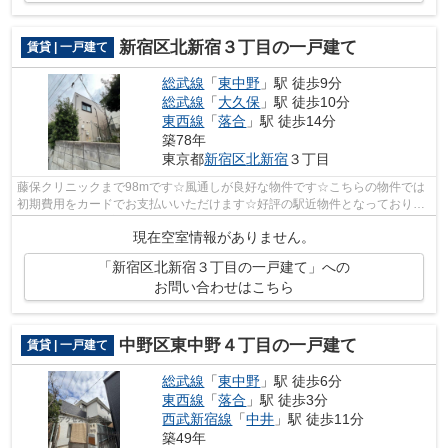
新宿区北新宿３丁目の一戸建て
賃貸 | 一戸建て
総武線
「
東中野
」駅 徒歩9分
総武線
「
大久保
」駅 徒歩10分
東西線
「
落合
」駅 徒歩14分
築78年
東京都
新宿区
北新宿
３丁目
藤保クリニックまで98mです☆風通しが良好な物件です☆こちらの物件では
初期費用をカードでお支払いいただけます☆好評の駅近物件となっており、
駅より徒歩9分に立地しています☆総武線東...
現在空室情報がありません。
「新宿区北新宿３丁目の一戸建て」への
お問い合わせはこちら
中野区東中野４丁目の一戸建て
賃貸 | 一戸建て
総武線
「
東中野
」駅 徒歩6分
東西線
「
落合
」駅 徒歩3分
西武新宿線
「
中井
」駅 徒歩11分
築49年