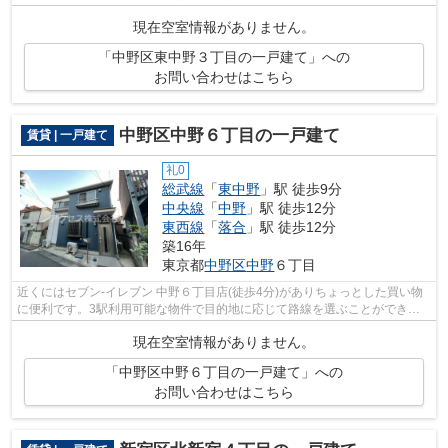
い一戸建てをご提供いたします。自宅...
現在空室情報がありません。
「中野区東中野３丁目の一戸建て」への
お問い合わせはこちら
中野区中野６丁目の一戸建て
賃貸 | 一戸建て
礼0
総武線
「
東中野
」駅 徒歩9分
中央線
「
中野
」駅 徒歩12分
東西線
「
落合
」駅 徒歩12分
築16年
東京都
中野区
中野
６丁目
近くにはセブン‐イレブン 中野６丁目店(徒歩4分)がありちょっとした買い物
に便利です。3駅利用可能な物件で目的地に応じて路線を選ぶことができま
す。シンプルながらも風の通り道がし...
現在空室情報がありません。
「中野区中野６丁目の一戸建て」への
お問い合わせはこちら