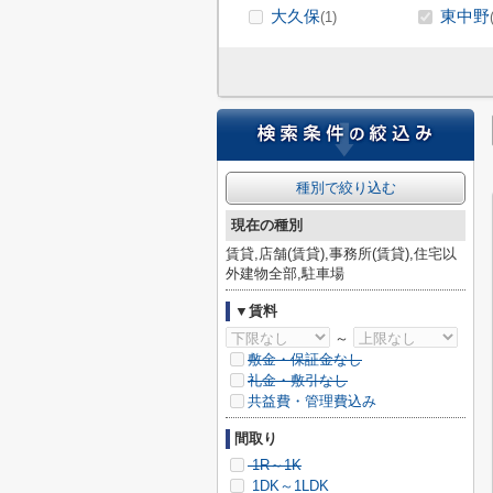
大久保
東中野
(1)
種別で絞り込む
現在の種別
賃貸,店舗(賃貸),事務所(賃貸),住宅以
外建物全部,駐車場
▼賃料
～
敷金・保証金なし
礼金・敷引なし
共益費・管理費込み
間取り
1R～1K
1DK～1LDK