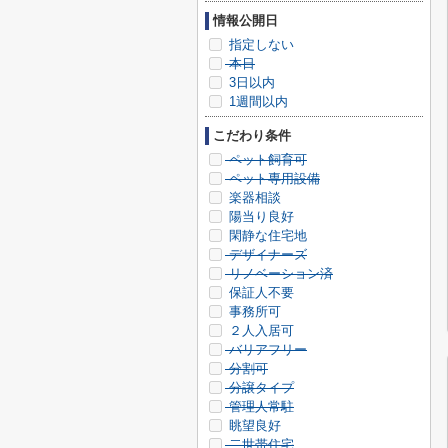
情報公開日
指定しない
本日
3日以内
1週間以内
こだわり条件
ペット飼育可
ペット専用設備
楽器相談
陽当り良好
閑静な住宅地
デザイナーズ
リノベーション済
保証人不要
事務所可
２人入居可
バリアフリー
分割可
分譲タイプ
管理人常駐
眺望良好
二世帯住宅