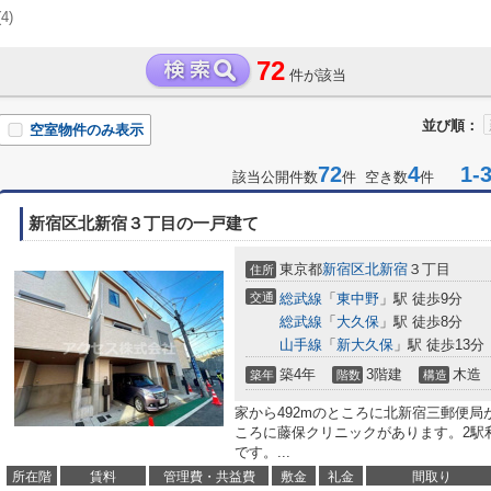
(4)
72
件が該当
並び順：
空室物件のみ表示
72
4
1-3
該当公開件数
件 空き数
件
新宿区北新宿３丁目の一戸建て
東京都
新宿区
北新宿
３丁目
住所
交通
総武線
「
東中野
」駅 徒歩9分
総武線
「
大久保
」駅 徒歩8分
山手線
「
新大久保
」駅 徒歩13分
築4年
3階建
木造
築年
階数
構造
家から492mのところに北新宿三郵便局
ころに藤保クリニックがあります。2駅
です。...
所在階
賃料
管理費・共益費
敷金
礼金
間取り