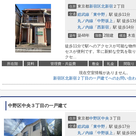
東京都
新宿区
北新宿
２丁目
住所
交通
総武線
「
東中野
」駅 徒歩11分
丸ノ内線
「
中野坂上
」駅 徒歩13
丸ノ内線
「
西新宿
」駅 徒歩14分
築48年
2階建
木造
築年
階数
構造
徒歩11分で駅へのアクセスが可能な物
セスが便利です。常に新鮮な空気を取り
クセ...
所在階
賃料
管理費・共益費
敷金
礼金
間取り
現在空室情報がありません。
新宿区北新宿２丁目の一戸建てへのお問い合わ
中野区中央３丁目の一戸建て
東京都
中野区
中央
３丁目
住所
交通
総武線
「
東中野
」駅 徒歩17分
丸ノ内線
「
中野坂上
」駅 徒歩10