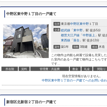
中野区東中野１丁目の一戸建て
東京都
中野区
東中野
１丁目
住所
交通
総武線
「
東中野
」駅 徒歩5分
都営大江戸線
「
中野坂上
」駅 徒
東西線
「
落合
」駅 徒歩13分
築1年
3階建
木造
築年
階数
構造
この物件は内観も綺麗で設備も充実した
た室内のある一戸建て物件はこちらです
です...
所在階
賃料
管理費・共益費
敷金
礼金
間取り
現在空室情報がありません。
中野区東中野１丁目の一戸建てへのお問い合わ
新宿区北新宿２丁目の一戸建て