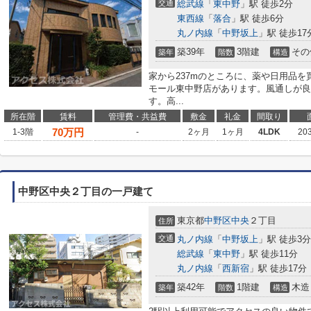
交通
総武線
「
東中野
」駅 徒歩2分
東西線
「
落合
」駅 徒歩6分
丸ノ内線
「
中野坂上
」駅 徒歩17
築39年
3階建
その
築年
階数
構造
家から237mのところに、薬や日用品を
モール東中野店があります。風通しが良
す。高...
所在階
賃料
管理費・共益費
敷金
礼金
間取り
70
万円
1-3階
-
2ヶ月
1ヶ月
4LDK
20
中野区中央２丁目の一戸建て
東京都
中野区
中央
２丁目
住所
交通
丸ノ内線
「
中野坂上
」駅 徒歩3分
総武線
「
東中野
」駅 徒歩11分
丸ノ内線
「
西新宿
」駅 徒歩17分
築42年
1階建
木造
築年
階数
構造