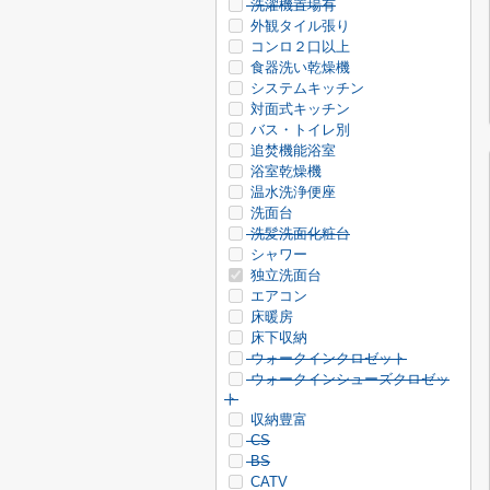
洗濯機置場有
外観タイル張り
コンロ２口以上
食器洗い乾燥機
システムキッチン
対面式キッチン
バス・トイレ別
追焚機能浴室
浴室乾燥機
温水洗浄便座
洗面台
洗髪洗面化粧台
シャワー
独立洗面台
エアコン
床暖房
床下収納
ウォークインクロゼット
ウォークインシューズクロゼッ
ト
収納豊富
CS
BS
CATV