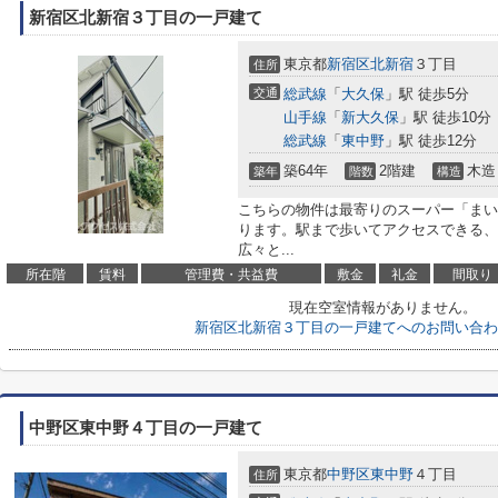
新宿区北新宿３丁目の一戸建て
東京都
新宿区
北新宿
３丁目
住所
交通
総武線
「
大久保
」駅 徒歩5分
山手線
「
新大久保
」駅 徒歩10分
総武線
「
東中野
」駅 徒歩12分
築64年
2階建
木造
築年
階数
構造
こちらの物件は最寄りのスーパー「まいば
ります。駅まで歩いてアクセスできる、
広々と...
所在階
賃料
管理費・共益費
敷金
礼金
間取り
現在空室情報がありません。
新宿区北新宿３丁目の一戸建てへのお問い合わ
中野区東中野４丁目の一戸建て
東京都
中野区
東中野
４丁目
住所