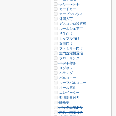
フリーレント
カードキー
オープンハウス
外国人可
ガスコンロ設置可
ルームシェア可
学生向け
カップル向け
女性向け
ファミリー向け
室内洗濯機置場
フローリング
ロフト付き
メゾネット
ベランダ
バルコニー
ルーフバルコニー
オール電化
エレベーター
照明器具付き
駐輪場
バイク置場あり
家具・家電付き