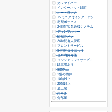
光ファイバー
インターネット対応
オートロック
TVモニタ付インターホン
宅配ボックス
24時間緊急通報システム
ディンプルキー
防犯カメラ
24時間有人管理
フロントサービス
24時間ゴミ出し可
住戸内覧可能
コンシェルジュサービス
駐車場あり
2階以上
1階の物件
10階以上
20階以上
最上階
南向き
角部屋