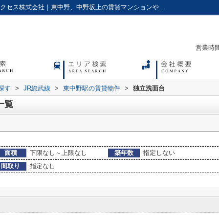
独立洗面台,の東中野駅の賃貸物件一覧｜アクセス株式会社｜東中野、中野坂上の賃貸マンションやアパートに強い不動産会社
営業時間：
探す
>
JR総武線
>
東中野駅の賃貸物件
>
独立洗面台
一覧
面積
下限なし～上限なし
築年数
指定しない
間取り
指定なし