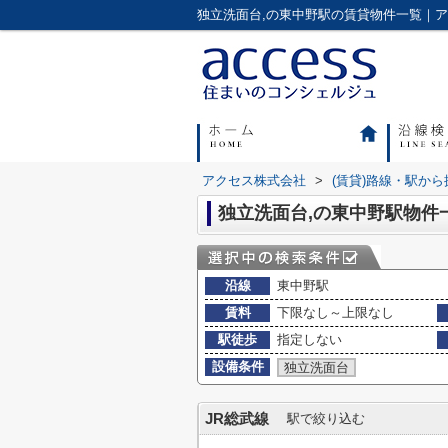
アクセス株式会社
>
(賃貸)路線・駅から
独立洗面台,の東中野駅物件
沿線
東中野駅
賃料
下限なし～上限なし
駅徒歩
指定しない
設備条件
独立洗面台
JR総武線
駅で絞り込む