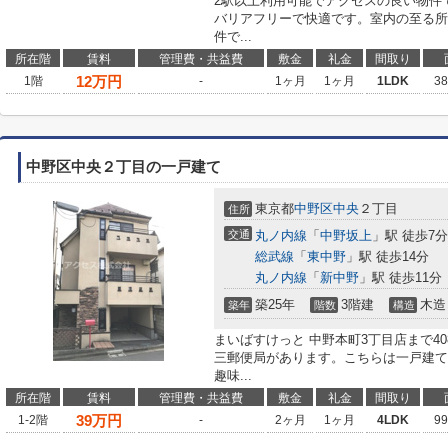
2駅以上利用可能でアクセスの良い物件
バリアフリーで快適です。室内の至る所
件で...
所在階
賃料
管理費・共益費
敷金
礼金
間取り
12
万円
1階
-
1ヶ月
1ヶ月
1LDK
3
中野区中央２丁目の一戸建て
東京都
中野区
中央
２丁目
住所
交通
丸ノ内線
「
中野坂上
」駅 徒歩7分
総武線
「
東中野
」駅 徒歩14分
丸ノ内線
「
新中野
」駅 徒歩11分
築25年
3階建
木造
築年
階数
構造
まいばすけっと 中野本町3丁目店まで40
三郵便局があります。こちらは一戸建て
趣味...
所在階
賃料
管理費・共益費
敷金
礼金
間取り
39
万円
1-2階
-
2ヶ月
1ヶ月
4LDK
9