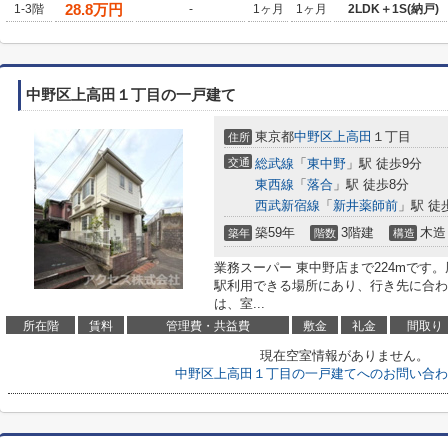
28.8
万円
1-3階
-
1ヶ月
1ヶ月
2LDK＋1S(納戸)
中野区上高田１丁目の一戸建て
東京都
中野区
上高田
１丁目
住所
交通
総武線
「
東中野
」駅 徒歩9分
東西線
「
落合
」駅 徒歩8分
西武新宿線
「
新井薬師前
」駅 徒
築59年
3階建
木造
築年
階数
構造
業務スーパー 東中野店まで224mです
駅利用できる場所にあり、行き先に合わ
は、室...
所在階
賃料
管理費・共益費
敷金
礼金
間取り
現在空室情報がありません。
中野区上高田１丁目の一戸建てへのお問い合わ