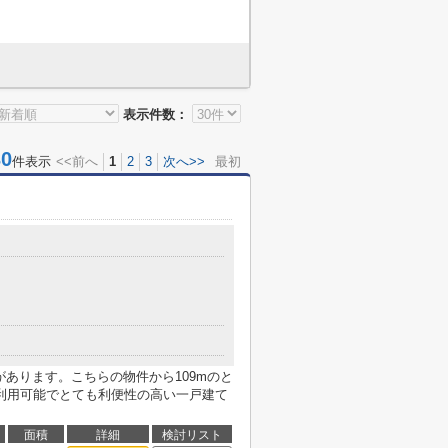
表示件数：
0
件表示
<<前へ
1
2
3
次へ>>
最初
があります。こちらの物件から109mのと
利用可能でとても利便性の高い一戸建て
面積
詳細
検討リスト