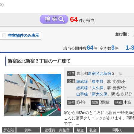
(3)
64
件が該当
並び順：
空室物件のみ表示
64
3
1-3
該当公開件数
件 空き数
件
新宿区北新宿３丁目の一戸建て
東京都
新宿区
北新宿
３丁目
住所
交通
総武線
「
東中野
」駅 徒歩9分
総武線
「
大久保
」駅 徒歩8分
山手線
「
新大久保
」駅 徒歩13分
築4年
3階建
木造
築年
階数
構造
家から492mのところに北新宿三郵便局
ころに藤保クリニックがあります。2駅
です。...
所在階
賃料
管理費・共益費
敷金
礼金
間取り