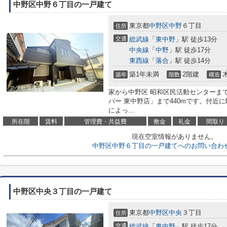
中野区中野６丁目の一戸建て
東京都
中野区
中野
６丁目
住所
交通
総武線
「
東中野
」駅 徒歩13分
中央線
「
中野
」駅 徒歩17分
東西線
「
落合
」駅 徒歩14分
築1年未満
2階建
築年
階数
構造
家から中野区 昭和区民活動センターまで
パー 東中野店」まで440mです。付近
によっ...
所在階
賃料
管理費・共益費
敷金
礼金
間取り
現在空室情報がありません。
中野区中野６丁目の一戸建てへのお問い合わ
中野区中央３丁目の一戸建て
東京都
中野区
中央
３丁目
住所
交通
総武線
「
東中野
」駅 徒歩17分