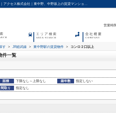
コンロ２口以上,の東中野駅の賃貸物件一覧｜アクセス株式会社｜東中野、中野坂上の賃貸マンションやアパートに強い不動産会社
営業時間：
探す
>
JR総武線
>
東中野駅の賃貸物件
>
コンロ２口以上
物件一覧
面積
下限なし～上限なし
築年数
指定しない
間取り
指定なし