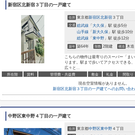
新宿区北新宿３丁目の一戸建て
東京都
新宿区
北新宿
３丁目
住所
交通
総武線
「
大久保
」駅 徒歩5分
山手線
「
新大久保
」駅 徒歩10分
総武線
「
東中野
」駅 徒歩12分
築64年
2階建
木造
築年
階数
構造
こちらの物件は最寄りのスーパー「まいば
ります。駅まで歩いてアクセスできる、
広々と...
所在階
賃料
管理費・共益費
敷金
礼金
間取り
現在空室情報がありません。
新宿区北新宿３丁目の一戸建てへのお問い合わ
中野区東中野４丁目の一戸建て
東京都
中野区
東中野
４丁目
住所