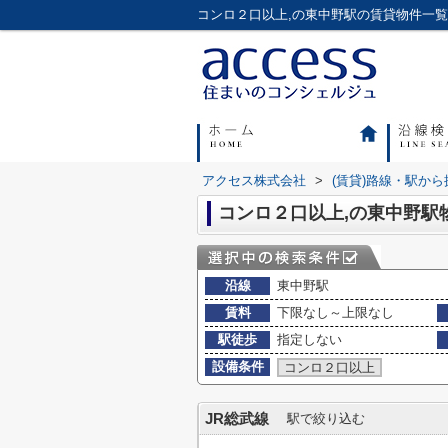
アクセス株式会社
>
(賃貸)路線・駅から
コンロ２口以上,の東中野駅
沿線
東中野駅
賃料
下限なし～上限なし
駅徒歩
指定しない
設備条件
コンロ２口以上
JR総武線
駅で絞り込む