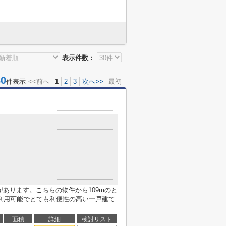
表示件数：
0
件表示
<<前へ
1
2
3
次へ>>
最初
があります。こちらの物件から109mのと
利用可能でとても利便性の高い一戸建て
面積
詳細
検討リスト