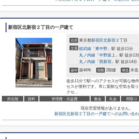
新宿区北新宿２丁目の一戸建て
東京都
新宿区
北新宿
２丁目
住所
交通
総武線
「
東中野
」駅 徒歩11分
丸ノ内線
「
中野坂上
」駅 徒歩13
丸ノ内線
「
西新宿
」駅 徒歩14分
築48年
2階建
木造
築年
階数
構造
徒歩11分で駅へのアクセスが可能な物
セスが便利です。常に新鮮な空気を取り
クセ...
所在階
賃料
管理費・共益費
敷金
礼金
間取り
現在空室情報がありません。
新宿区北新宿２丁目の一戸建てへのお問い合わ