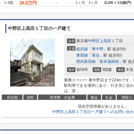
28.8
万円
1-3階
-
1ヶ月
1ヶ月
2LDK＋1S(納戸)
中野区上高田１丁目の一戸建て
東京都
中野区
上高田
１丁目
住所
交通
総武線
「
東中野
」駅 徒歩9分
東西線
「
落合
」駅 徒歩8分
西武新宿線
「
新井薬師前
」駅 徒
築59年
3階建
木造
築年
階数
構造
業務スーパー 東中野店まで224mです
駅利用できる場所にあり、行き先に合わ
は、室...
所在階
賃料
管理費・共益費
敷金
礼金
間取り
現在空室情報がありません。
中野区上高田１丁目の一戸建てへのお問い合わ