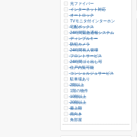
光ファイバー
インターネット対応
オートロック
TVモニタ付インターホン
宅配ボックス
24時間緊急通報システム
ディンプルキー
防犯カメラ
24時間有人管理
フロントサービス
24時間ゴミ出し可
住戸内覧可能
コンシェルジュサービス
駐車場あり
2階以上
1階の物件
10階以上
20階以上
最上階
南向き
角部屋