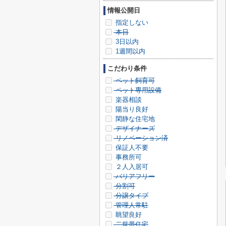
情報公開日
指定しない
本日
3日以内
1週間以内
こだわり条件
ペット飼育可
ペット専用設備
楽器相談
陽当り良好
閑静な住宅地
デザイナーズ
リノベーション済
保証人不要
事務所可
２人入居可
バリアフリー
分割可
分譲タイプ
管理人常駐
眺望良好
二世帯住宅