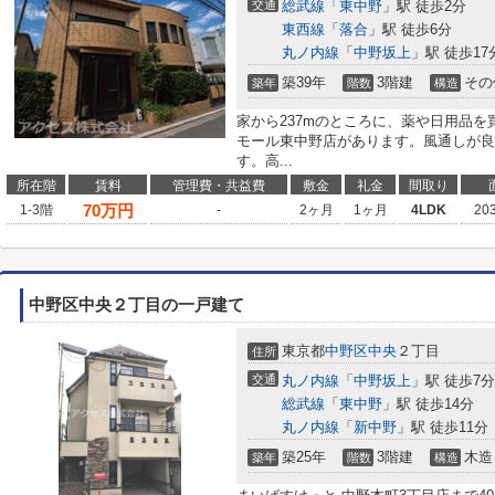
交通
総武線
「
東中野
」駅 徒歩2分
東西線
「
落合
」駅 徒歩6分
丸ノ内線
「
中野坂上
」駅 徒歩17
築39年
3階建
その
築年
階数
構造
家から237mのところに、薬や日用品を
モール東中野店があります。風通しが良
す。高...
所在階
賃料
管理費・共益費
敷金
礼金
間取り
70
万円
1-3階
-
2ヶ月
1ヶ月
4LDK
20
中野区中央２丁目の一戸建て
東京都
中野区
中央
２丁目
住所
交通
丸ノ内線
「
中野坂上
」駅 徒歩7分
総武線
「
東中野
」駅 徒歩14分
丸ノ内線
「
新中野
」駅 徒歩11分
築25年
3階建
木造
築年
階数
構造