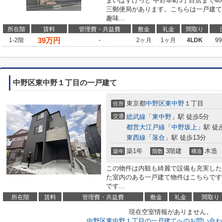
まいばすけっと 中野本町3丁目店まで40
三郵便局があります。こちらは一戸建て
趣味...
所在階
賃料
管理費・共益費
敷金
礼金
間取り
39
万円
1-2階
-
2ヶ月
1ヶ月
4LDK
9
中野区東中野１丁目の一戸建て
東京都
中野区
東中野
１丁目
住所
交通
総武線
「
東中野
」駅 徒歩5分
都営大江戸線
「
中野坂上
」駅 徒
東西線
「
落合
」駅 徒歩13分
築1年
3階建
木造
築年
階数
構造
この物件は内観も綺麗で設備も充実した
た室内のある一戸建て物件はこちらです
です...
所在階
賃料
管理費・共益費
敷金
礼金
間取り
現在空室情報がありません。
中野区東中野１丁目の一戸建てへのお問い合わ