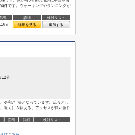
8mです。家から347mの場所に中野本町
物件です。ウォーキングやランニングが
面積
詳細
検討リスト
9.16㎡
詳細を見る
追加する
歩12分
、令和7年築となっています。広々とし
。近くに３駅ある、アクセスが良い物件
面積
詳細
検討リスト
せはこちら