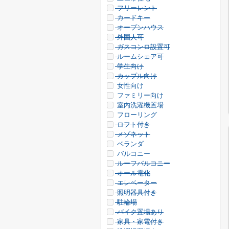
フリーレント
カードキー
オープンハウス
外国人可
ガスコンロ設置可
ルームシェア可
学生向け
カップル向け
女性向け
ファミリー向け
室内洗濯機置場
フローリング
ロフト付き
メゾネット
ベランダ
バルコニー
ルーフバルコニー
オール電化
エレベーター
照明器具付き
駐輪場
バイク置場あり
家具・家電付き