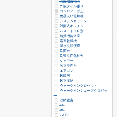
洗濯機置場有
外観タイル張り
コンロ２口以上
食器洗い乾燥機
システムキッチン
対面式キッチン
バス・トイレ別
追焚機能浴室
浴室乾燥機
温水洗浄便座
洗面台
洗髪洗面化粧台
シャワー
独立洗面台
エアコン
床暖房
床下収納
ウォークインクロゼット
ウォークインシューズクロゼッ
ト
収納豊富
CS
BS
CATV