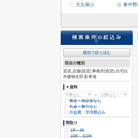
大久保
東中野
(1)
種別で絞り込む
現在の種別
賃貸,店舗(賃貸),事務所(賃貸),住宅以
外建物全部,駐車場
▼賃料
～
敷金・保証金なし
礼金・敷引なし
共益費・管理費込み
間取り
1R～1K
1DK～1LDK