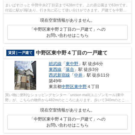
まいばすけっと 中野中央2丁目店まで428mです。上の原公園まで63mです。
付近に駅が3駅あり、行き先に応じて使い分けができます。戸建てを中野区
で借りる予定の方は、一度アクセスにご...
現在空室情報がありません。
「中野区東中野２丁目の一戸建て」への
お問い合わせはこちら
中野区東中野４丁目の一戸建て
賃貸 | 一戸建て
総武線
「
東中野
」駅 徒歩6分
東西線
「
落合
」駅 徒歩3分
西武新宿線
「
中井
」駅 徒歩11分
築49年
東京都
中野区
東中野
４丁目
買い物に便利なショッピングセンター「unison mall(ユニゾンモール)東中
野」が、こちらの物件から482mのところにあります。歩いて340mのところ
に落合郵便局があります。コチラの戸建て...
現在空室情報がありません。
「中野区東中野４丁目の一戸建て」への
お問い合わせはこちら