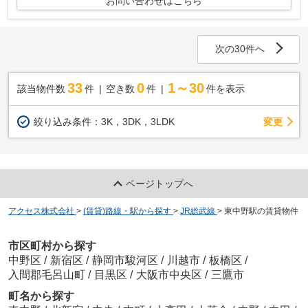
お問い合わせはこちら
次の30件へ
33
0
1～30
該当物件数
件
空き数
件
件を表示
変更
絞り込み条件：
3K，3DK，3LDK
ページトップへ
アクセス株式会社
>
(賃貸)路線・駅から探す
>
JR総武線
>
東中野駅の賃貸物件
市区町村から探す
中野区
/
新宿区
/
静岡市駿河区
/
川越市
/
板橋区
/
入間郡毛呂山町
/
目黒区
/
大阪市中央区
/
三鷹市
町名から探す