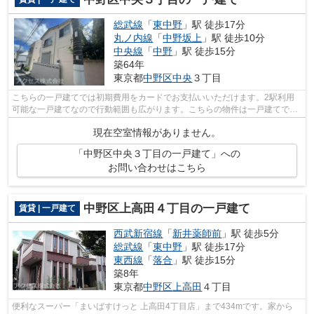
総武線
「
東中野
」駅 徒歩17分
丸ノ内線
「
中野坂上
」駅 徒歩10分
中央線
「
中野
」駅 徒歩15分
築64年
東京都
中野区
中央
３丁目
こちらの一戸建てでは初期費用をカードでお支払いいただけます。2駅利用
可能な一戸建てなので行動範囲も広がります。こちらの物件は一戸建てで
す。総武線東中野近辺にて、戸建物件を検...
現在空室情報がありません。
「中野区中央３丁目の一戸建て」への
お問い合わせはこちら
中野区上高田４丁目の一戸建て
賃貸 | 一戸建て
西武新宿線
「
新井薬師前
」駅 徒歩5分
総武線
「
東中野
」駅 徒歩17分
東西線
「
落合
」駅 徒歩15分
築8年
東京都
中野区
上高田
４丁目
便利なスーパー「まいばすけっと 上高田4丁目店」まで434mです。家から