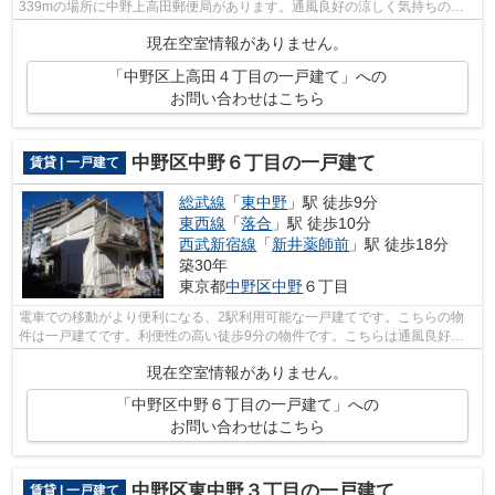
339mの場所に中野上高田郵便局があります。通風良好の涼しく気持ちの良
い空間をご提供いたします。アクセスが中...
現在空室情報がありません。
「中野区上高田４丁目の一戸建て」への
お問い合わせはこちら
中野区中野６丁目の一戸建て
賃貸 | 一戸建て
総武線
「
東中野
」駅 徒歩9分
東西線
「
落合
」駅 徒歩10分
西武新宿線
「
新井薬師前
」駅 徒歩18分
築30年
東京都
中野区
中野
６丁目
電車での移動がより便利になる、2駅利用可能な一戸建てです。こちらの物
件は一戸建てです。利便性の高い徒歩9分の物件です。こちらは通風良好な
物件です。お気に入りの賃貸戸建てを探...
現在空室情報がありません。
「中野区中野６丁目の一戸建て」への
お問い合わせはこちら
中野区東中野３丁目の一戸建て
賃貸 | 一戸建て