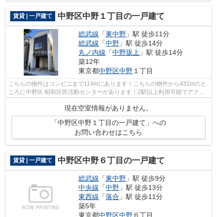
中野区中野１丁目の一戸建て
賃貸 | 一戸建て
総武線
「
東中野
」駅 徒歩11分
総武線
「
中野
」駅 徒歩14分
丸ノ内線
「
中野坂上
」駅 徒歩14分
築12年
東京都
中野区
中野
１丁目
こちらの物件はコンビニまで114mにあります！こちらの物件から431mのと
ころに中野区 昭和区民活動センターがあります！2駅以上利用可能でアクセ
スの良い物件です！風通しが良好なので...
現在空室情報がありません。
「中野区中野１丁目の一戸建て」への
お問い合わせはこちら
中野区中野６丁目の一戸建て
賃貸 | 一戸建て
総武線
「
東中野
」駅 徒歩9分
中央線
「
中野
」駅 徒歩13分
東西線
「
落合
」駅 徒歩11分
築5年
東京都
中野区
中野
６丁目