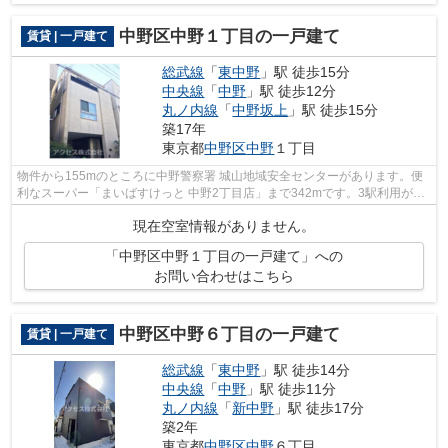
中野区中野１丁目の一戸建て
賃貸 | 一戸建て
総武線
「
東中野
」駅 徒歩15分
中央線
「
中野
」駅 徒歩12分
丸ノ内線
「
中野坂上
」駅 徒歩15分
築17年
東京都
中野区
中野
１丁目
物件から155mのところに中野警察署 城山地域安全センターがあります。便
利なスーパー「まいばすけっと 中野2丁目店」まで342mです。3駅利用がで
きるので電車の利用に役立つ物件です。...
現在空室情報がありません。
「中野区中野１丁目の一戸建て」への
お問い合わせはこちら
中野区中野６丁目の一戸建て
賃貸 | 一戸建て
総武線
「
東中野
」駅 徒歩14分
中央線
「
中野
」駅 徒歩11分
丸ノ内線
「
新中野
」駅 徒歩17分
築2年
東京都
中野区
中野
６丁目