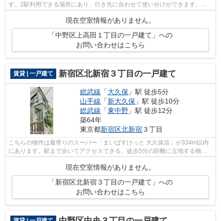
す。2駅利用できる場所にあり、行き先に合わせて使い分けができます。戸
建て物件は、室内のレイアウトの自由度も...
現在空室情報がありません。
「中野区上高田１丁目の一戸建て」への
お問い合わせはこちら
新宿区北新宿３丁目の一戸建て
賃貸 | 一戸建て
総武線
「
大久保
」駅 徒歩5分
山手線
「
新大久保
」駅 徒歩10分
総武線
「
東中野
」駅 徒歩12分
築64年
東京都
新宿区
北新宿
３丁目
こちらの物件は最寄りのスーパー「まいばすけっと 大久保店」が334m以内
にあります。駅まで歩いてアクセスできる、徒歩5分の距離に立地する物件
です。広々とした室内のある一戸建て物...
現在空室情報がありません。
「新宿区北新宿３丁目の一戸建て」への
お問い合わせはこちら
中野区中央３丁目の一戸建て
賃貸 | 一戸建て