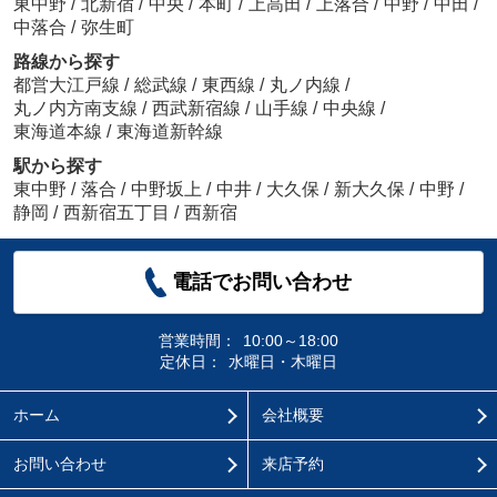
東中野
/
北新宿
/
中央
/
本町
/
上高田
/
上落合
/
中野
/
中田
/
中落合
/
弥生町
路線から探す
都営大江戸線
/
総武線
/
東西線
/
丸ノ内線
/
丸ノ内方南支線
/
西武新宿線
/
山手線
/
中央線
/
東海道本線
/
東海道新幹線
駅から探す
東中野
/
落合
/
中野坂上
/
中井
/
大久保
/
新大久保
/
中野
/
静岡
/
西新宿五丁目
/
西新宿
電話でお問い合わせ
営業時間：
10:00～18:00
定休日：
水曜日・木曜日
ホーム
会社概要
お問い合わせ
来店予約