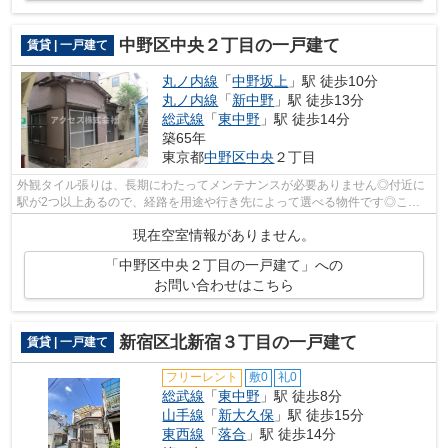
中野区中央２丁目の一戸建て
賃貸 | 一戸建て
丸ノ内線
「
中野坂上
」駅 徒歩10分
丸ノ内線
「
新中野
」駅 徒歩13分
総武線
「
東中野
」駅 徒歩14分
築65年
東京都
中野区
中央
２丁目
外観タイル張りは、長期にわたってメンテナンスが必要ありません◎付近に
駅が2つ以上あるので、経路を用途や行き先によって選べる物件です◎こち
らの物件では初期費用をカードでお支払い...
現在空室情報がありません。
「中野区中央２丁目の一戸建て」への
お問い合わせはこちら
新宿区北新宿３丁目の一戸建て
賃貸 | 一戸建て
フリーレント
敷0
礼0
総武線
「
東中野
」駅 徒歩8分
山手線
「
新大久保
」駅 徒歩15分
東西線
「
落合
」駅 徒歩14分