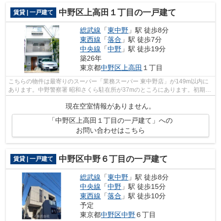
中野区上高田１丁目の一戸建て
賃貸 | 一戸建て
総武線
「
東中野
」駅 徒歩8分
東西線
「
落合
」駅 徒歩7分
中央線
「
中野
」駅 徒歩19分
築26年
東京都
中野区
上高田
１丁目
こちらの物件は最寄りのスーパー「業務スーパー 東中野店」が149m以内に
あります。中野警察署 昭和さくら駐在所が37mのところにあります。初期費
用のカード決済ができます。3駅利用で...
現在空室情報がありません。
「中野区上高田１丁目の一戸建て」への
お問い合わせはこちら
中野区中野６丁目の一戸建て
賃貸 | 一戸建て
総武線
「
東中野
」駅 徒歩8分
中央線
「
中野
」駅 徒歩15分
東西線
「
落合
」駅 徒歩10分
予定
東京都
中野区
中野
６丁目