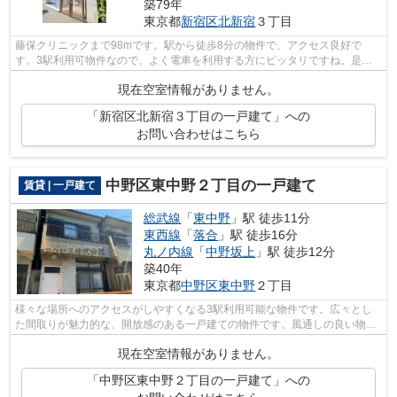
築79年
東京都
新宿区
北新宿
３丁目
藤保クリニックまで98mです。駅から徒歩8分の物件で、アクセス良好で
す。3駅利用可物件なので、よく電車を利用する方にピッタリですね。是非
新宿区の戸建て探しを、アクセスにてご依頼...
現在空室情報がありません。
「新宿区北新宿３丁目の一戸建て」への
お問い合わせはこちら
中野区東中野２丁目の一戸建て
賃貸 | 一戸建て
総武線
「
東中野
」駅 徒歩11分
東西線
「
落合
」駅 徒歩16分
丸ノ内線
「
中野坂上
」駅 徒歩12分
築40年
東京都
中野区
東中野
２丁目
様々な場所へのアクセスがしやすくなる3駅利用可能な物件です。広々とし
た間取りが魅力的な、開放感のある一戸建ての物件です。風通しの良い物件
は利便性が高く好条件です。駅まで徒歩...
現在空室情報がありません。
「中野区東中野２丁目の一戸建て」への