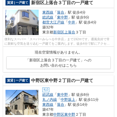
新宿区上落合３丁目の一戸建て
賃貸 | 一戸建て
東西線
「
落合
」駅 徒歩4分
総武線
「
東中野
」駅 徒歩9分
都営大江戸線
「
中井
」駅 徒歩4分
築32年
東京都
新宿区
上落合
３丁目
便利なスーパー「スーパーみらべる中井店」まで192mです。通風良好で常
に新鮮な空気を送り込む一戸建てをご案内します。徒歩4分で駅にアクセス
可能な、魅力的な駅近物件です。近くに駅...
現在空室情報がありません。
「新宿区上落合３丁目の一戸建て」への
お問い合わせはこちら
中野区東中野２丁目の一戸建て
賃貸 | 一戸建て
礼0
総武線
「
東中野
」駅 徒歩8分
丸ノ内線
「
中野坂上
」駅 徒歩11分
東西線
「
落合
」駅 徒歩14分
築47年
東京都
中野区
東中野
２丁目