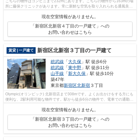
こちらの物件はコンビニまで232mにあります。こちらの物件から163mの場
所に藤保クリニックがあります。常に新鮮な空気を取り入れられる通風良好
な間取りの物件。2025年築の物件となっ...
現在空室情報がありません。
「新宿区北新宿４丁目の一戸建て」への
お問い合わせはこちら
新宿区北新宿３丁目の一戸建て
賃貸 | 一戸建て
総武線
「
大久保
」駅 徒歩6分
総武線
「
東中野
」駅 徒歩11分
山手線
「
新大久保
」駅 徒歩10分
築47年
東京都
新宿区
北新宿
３丁目
Olympic(オリンピック) 北新宿店まで308mです。よくお出かけをする方にも
便利な、2駅利用可能な物件です。駅から徒歩6分の物件で、電車での通勤に
も便利な立地です。中野区、新宿区の...
現在空室情報がありません。
「新宿区北新宿３丁目の一戸建て」への
お問い合わせはこちら