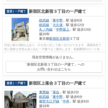
新宿区北新宿３丁目の一戸建て
賃貸 | 一戸建て
総武線
「
東中野
」駅 徒歩6分
総武線
「
大久保
」駅 徒歩12分
丸ノ内線
「
中野坂上
」駅 徒歩13分
築10年
東京都
新宿区
北新宿
３丁目
付近に駅が3駅以上あり、行き先に応じて使い分けができます。通風良好で
常に新鮮な空気を送り込む一戸建てをご案内します。初期費用のカード決済
ができます。朝に慌てることなく行動す...
現在空室情報がありません。
「新宿区北新宿３丁目の一戸建て」への
お問い合わせはこちら
新宿区上落合３丁目の一戸建て
賃貸 | 一戸建て
東西線
「
落合
」駅 徒歩2分
総武線
「
東中野
」駅 徒歩6分
都営大江戸線
「
中井
」駅 徒歩6分
築16年