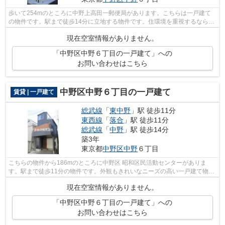
歩いて254mのところに中野上高田一郵便局があります。こちらは一戸建て
の物件です。駅まで徒歩14分に立地する物件です。住環境を重視するならア
クセスの条件検索機能をお試し下さい。...
現在空室情報がありません。
「中野区中野６丁目の一戸建て」への
お問い合わせはこちら
中野区中野６丁目の一戸建て
賃貸 | 一戸建て
総武線
「
東中野
」駅 徒歩11分
東西線
「
落合
」駅 徒歩11分
総武線
「
中野
」駅 徒歩14分
築3年
東京都
中野区
中野
６丁目
こちらの物件から186mのところに中野区 昭和区民活動センターがありま
す。駅まで徒歩11分の物件です。外観もきれいなニーズの高い一戸建て物件
はこちらです。この物件は内観も綺麗で設...
現在空室情報がありません。
「中野区中野６丁目の一戸建て」への
お問い合わせはこちら