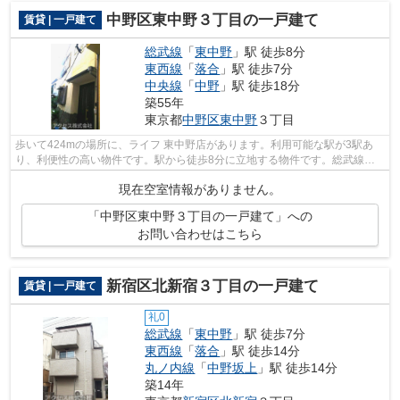
中野区東中野３丁目の一戸建て
賃貸 | 一戸建て
総武線
「
東中野
」駅 徒歩8分
東西線
「
落合
」駅 徒歩7分
中央線
「
中野
」駅 徒歩18分
築55年
東京都
中野区
東中野
３丁目
歩いて424mの場所に、ライフ 東中野店があります。利用可能な駅が3駅あ
り、利便性の高い物件です。駅から徒歩8分に立地する物件です。総武線東
中野近くに戸建てを構えるご予定なら、in...
現在空室情報がありません。
「中野区東中野３丁目の一戸建て」への
お問い合わせはこちら
新宿区北新宿３丁目の一戸建て
賃貸 | 一戸建て
礼0
総武線
「
東中野
」駅 徒歩7分
東西線
「
落合
」駅 徒歩14分
丸ノ内線
「
中野坂上
」駅 徒歩14分
築14年