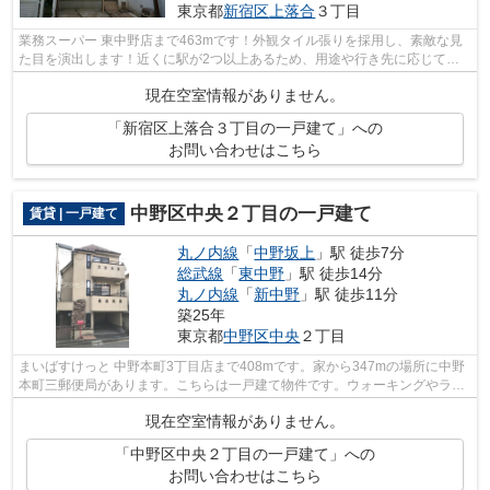
東京都
新宿区
上落合
３丁目
業務スーパー 東中野店まで463mです！外観タイル張りを採用し、素敵な見
た目を演出します！近くに駅が2つ以上あるため、用途や行き先に応じて駅
を選べる物件です！徒歩2分に駅がある物...
現在空室情報がありません。
「新宿区上落合３丁目の一戸建て」への
お問い合わせはこちら
中野区中央２丁目の一戸建て
賃貸 | 一戸建て
丸ノ内線
「
中野坂上
」駅 徒歩7分
総武線
「
東中野
」駅 徒歩14分
丸ノ内線
「
新中野
」駅 徒歩11分
築25年
東京都
中野区
中央
２丁目
まいばすけっと 中野本町3丁目店まで408mです。家から347mの場所に中野
本町三郵便局があります。こちらは一戸建て物件です。ウォーキングやラン
ニングが趣味の方に住んでもらいたいの...
現在空室情報がありません。
「中野区中央２丁目の一戸建て」への
お問い合わせはこちら