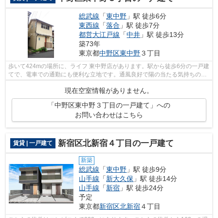
総武線
「
東中野
」駅 徒歩6分
東西線
「
落合
」駅 徒歩7分
都営大江戸線
「
中井
」駅 徒歩13分
築73年
東京都
中野区
東中野
３丁目
歩いて424mの場所に、ライフ 東中野店があります。駅から徒歩6分の一戸建
てで、電車での通勤にも便利な立地です。通風良好で陽の当たる気持ちの良
い一戸建てをご提供いたします。自宅...
現在空室情報がありません。
「中野区東中野３丁目の一戸建て」への
お問い合わせはこちら
新宿区北新宿４丁目の一戸建て
賃貸 | 一戸建て
新築
総武線
「
東中野
」駅 徒歩9分
山手線
「
新大久保
」駅 徒歩14分
山手線
「
新宿
」駅 徒歩24分
予定
東京都
新宿区
北新宿
４丁目