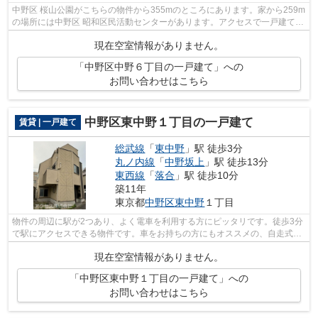
中野区 桜山公園がこちらの物件から355mのところにあります。家から259m
の場所には中野区 昭和区民活動センターがあります。アクセスで一戸建てを
探すなら、中野区はいかがですか。ま...
現在空室情報がありません。
「中野区中野６丁目の一戸建て」への
お問い合わせはこちら
中野区東中野１丁目の一戸建て
賃貸 | 一戸建て
総武線
「
東中野
」駅 徒歩3分
丸ノ内線
「
中野坂上
」駅 徒歩13分
東西線
「
落合
」駅 徒歩10分
築11年
東京都
中野区
東中野
１丁目
物件の周辺に駅が2つあり、よく電車を利用する方にピッタリです。徒歩3分
で駅にアクセスできる物件です。車をお持ちの方にもオススメの、自走式駐
車場を利用できる物件です。中野区で...
現在空室情報がありません。
「中野区東中野１丁目の一戸建て」への
お問い合わせはこちら