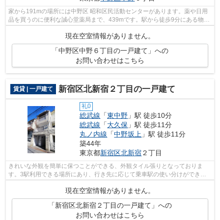
家から191mの場所には中野区 昭和区民活動センターがあります。薬や日用
品を買うのに便利な誠心堂薬局まで、439mです。駅から徒歩9分にある物件
なので、電車利用が多い方にオススメで...
現在空室情報がありません。
「中野区中野６丁目の一戸建て」への
お問い合わせはこちら
新宿区北新宿２丁目の一戸建て
賃貸 | 一戸建て
礼0
総武線
「
東中野
」駅 徒歩10分
総武線
「
大久保
」駅 徒歩11分
丸ノ内線
「
中野坂上
」駅 徒歩11分
築44年
東京都
新宿区
北新宿
２丁目
きれいな外観を簡単に保つことができる、外観タイル張りとなっておりま
す。3駅利用できる場所にあり、行き先に応じて乗車駅の使い分けができま
す。初期費用はカードで決済いただけます...
現在空室情報がありません。
「新宿区北新宿２丁目の一戸建て」への
お問い合わせはこちら