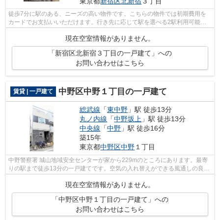
東京都
新宿区
北新宿
３丁目
徒歩7分に駅のある、ニーズの高い物件です。こちらの物件では初期費用を
カードでお支払いいただけます。行き先に応じて駅を選べる2駅利用可能な
物件です。新宿区の物件情報なら、アク...
現在空室情報がありません。
「新宿区北新宿３丁目の一戸建て」への
お問い合わせはこちら
中野区中野１丁目の一戸建て
賃貸 | 一戸建て
総武線
「
東中野
」駅 徒歩13分
丸ノ内線
「
中野坂上
」駅 徒歩13分
中央線
「
中野
」駅 徒歩16分
築15年
東京都
中野区
中野
１丁目
中野警察署 城山地域安全センターが家から229mのところにあります。最寄
りの駅まで徒歩13分の一戸建てです。空気の入れ替えができる風通しの良い
物件です。一戸建てを借りるなら、多く...
現在空室情報がありません。
「中野区中野１丁目の一戸建て」への
お問い合わせはこちら