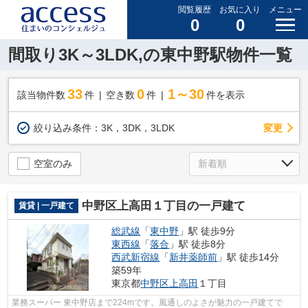
閲覧履歴
お気に入り
メニュー
0
0
間取り3K～3LDK,の東中野駅物件一覧
33
0
1～30
該当物件数
件
空き数
件
件を表示
変更
絞り込み条件：
3K，3DK，3LDK
空室のみ
中野区上高田１丁目の一戸建て
賃貸 | 一戸建て
総武線
「
東中野
」駅 徒歩9分
東西線
「
落合
」駅 徒歩8分
西武新宿線
「
新井薬師前
」駅 徒歩14分
築59年
東京都
中野区
上高田
１丁目
業務スーパー 東中野店まで224mです。風通しのよさが魅力の一戸建てで