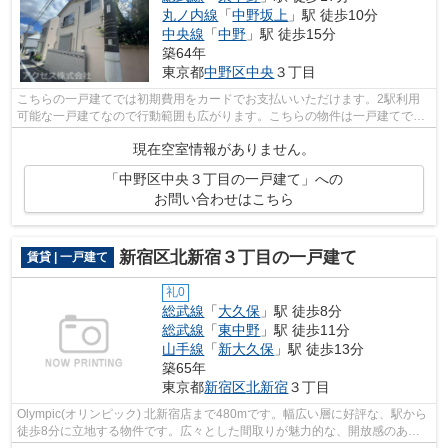
丸ノ内線
「
中野坂上
」駅 徒歩10分
中央線
「
中野
」駅 徒歩15分
築64年
東京都
中野区
中央
３丁目
こちらの一戸建てでは初期費用をカードでお支払いいただけます。2駅利用
可能な一戸建てなので行動範囲も広がります。こちらの物件は一戸建てで
す。総武線東中野近辺にて、戸建物件を検...
現在空室情報がありません。
「中野区中央３丁目の一戸建て」への
お問い合わせはこちら
新宿区北新宿３丁目の一戸建て
賃貸 | 一戸建て
礼0
総武線
「
大久保
」駅 徒歩8分
総武線
「
東中野
」駅 徒歩11分
山手線
「
新大久保
」駅 徒歩13分
築65年
東京都
新宿区
北新宿
３丁目
Olympic(オリンピック) 北新宿店まで480mです。幅広い層に好評な、駅から
徒歩8分に立地する物件です。広々とした間取りが魅力的な、開放感のある
一戸建ての物件です。アクセスが紹介し...