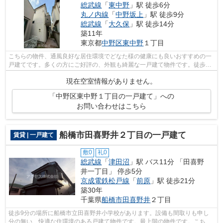
総武線
「
東中野
」駅 徒歩6分
丸ノ内線
「
中野坂上
」駅 徒歩9分
総武線
「
大久保
」駅 徒歩14分
築11年
東京都
中野区
東中野
１丁目
こちらの物件、通風良好な居住環境でどなた様の健康にも良いおすすめの一
戸建てです。多くの方にご好評の、外観も綺麗な一戸建て物件です。徒歩4
分で駅にアクセスできる物件です。行き...
現在空室情報がありません。
「中野区東中野１丁目の一戸建て」への
お問い合わせはこちら
船橋市田喜野井２丁目の一戸建て
賃貸 | 一戸建て
敷0
礼0
総武線
「
津田沼
」駅 バス11分 「田喜野
井一丁目」 停歩5分
京成電鉄松戸線
「
前原
」駅 徒歩21分
築30年
千葉県
船橋市
田喜野井
２丁目
徒歩9分の場所に船橋市立田喜野井小学校があります。設備も間取りも申し
分の無い、快適な住環境のある戸建て物件です。最上階の物件です。こちら