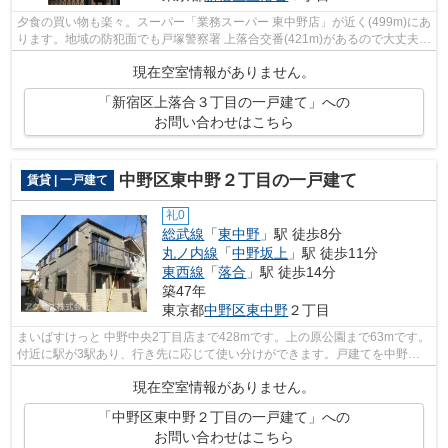
夕食の買い物も楽々。スーパー「業務スーパー 東中野店」が近く(499m)にあ
ります。地域の防犯面でも戸塚警察署 上落合交番(421m)があるので大丈夫。
ポイントを貯めたい方に嬉しい。初...
現在空室情報がありません。
「新宿区上落合３丁目の一戸建て」への
お問い合わせはこちら
中野区東中野２丁目の一戸建て
賃貸 | 一戸建て
礼0
総武線
「
東中野
」駅 徒歩8分
丸ノ内線
「
中野坂上
」駅 徒歩11分
東西線
「
落合
」駅 徒歩14分
築47年
東京都
中野区
東中野
２丁目
まいばすけっと 中野中央2丁目店まで428mです。上の原公園まで63mです。
付近に駅が3駅あり、行き先に応じて使い分けができます。戸建てを中野区
で借りる予定の方は、一度アクセスにご...
現在空室情報がありません。
「中野区東中野２丁目の一戸建て」への
お問い合わせはこちら