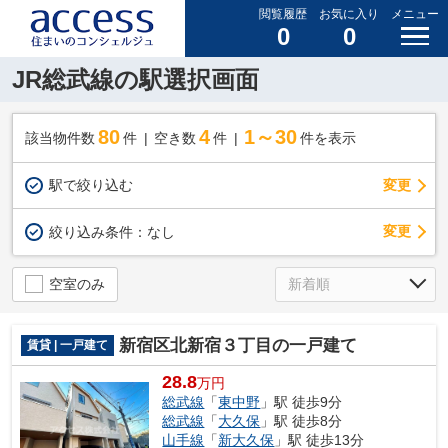
閲覧履歴
お気に入り
メニュー
0
0
JR総武線の駅選択画面
80
4
1～30
該当物件数
件
空き数
件
件を表示
駅で絞り込む
変更
変更
絞り込み条件：
なし
空室のみ
新宿区北新宿３丁目の一戸建て
賃貸 | 一戸建て
28.8
万円
総武線
「
東中野
」駅 徒歩9分
総武線
「
大久保
」駅 徒歩8分
山手線
「
新大久保
」駅 徒歩13分