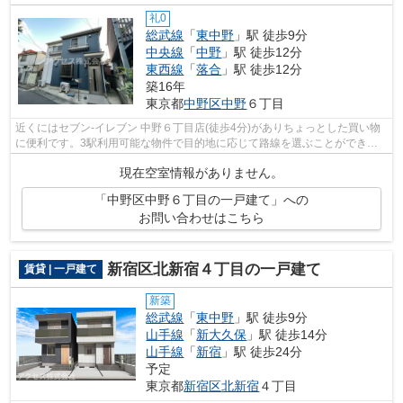
礼0
総武線
「
東中野
」駅 徒歩9分
中央線
「
中野
」駅 徒歩12分
東西線
「
落合
」駅 徒歩12分
築16年
東京都
中野区
中野
６丁目
近くにはセブン‐イレブン 中野６丁目店(徒歩4分)がありちょっとした買い物
に便利です。3駅利用可能な物件で目的地に応じて路線を選ぶことができま
す。シンプルながらも風の通り道がし...
現在空室情報がありません。
「中野区中野６丁目の一戸建て」への
お問い合わせはこちら
新宿区北新宿４丁目の一戸建て
賃貸 | 一戸建て
新築
総武線
「
東中野
」駅 徒歩9分
山手線
「
新大久保
」駅 徒歩14分
山手線
「
新宿
」駅 徒歩24分
予定
東京都
新宿区
北新宿
４丁目