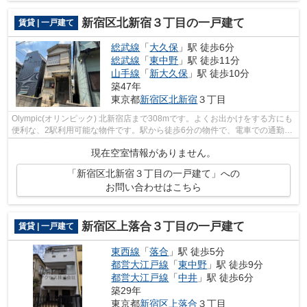
新宿区北新宿３丁目の一戸建て
賃貸 | 一戸建て
総武線
「
大久保
」駅 徒歩6分
総武線
「
東中野
」駅 徒歩11分
山手線
「
新大久保
」駅 徒歩10分
築47年
東京都
新宿区
北新宿
３丁目
Olympic(オリンピック) 北新宿店まで308mです。よくお出かけをする方にも
便利な、2駅利用可能な物件です。駅から徒歩6分の物件で、電車での通勤に
も便利な立地です。中野区、新宿区の...
現在空室情報がありません。
「新宿区北新宿３丁目の一戸建て」への
お問い合わせはこちら
新宿区上落合３丁目の一戸建て
賃貸 | 一戸建て
東西線
「
落合
」駅 徒歩5分
都営大江戸線
「
東中野
」駅 徒歩9分
都営大江戸線
「
中井
」駅 徒歩6分
築29年
東京都
新宿区
上落合
３丁目