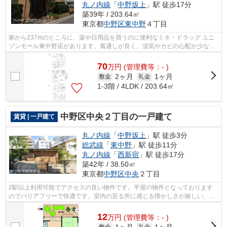
丸ノ内線
「
中野坂上
」駅 徒歩17分
築39年 / 203.64㎡
東京都
中野区
東中野
４丁目
家から237mのところに、薬や日用品を買うのに便利なミネ・ドラッグ ユニ
ゾンモール東中野店があります。風通しが良く、湿気やカビの心配が少ない
物件です。高ニーズな駅近の物件で、徒...
70
万
円
(管理費等：- )
2ヶ月
1ヶ月
敷金
礼金
1-3階 / 4LDK / 203.64㎡
中野区中央２丁目の一戸建て
賃貸 | 一戸建て
丸ノ内線
「
中野坂上
」駅 徒歩3分
総武線
「
東中野
」駅 徒歩11分
丸ノ内線
「
西新宿
」駅 徒歩17分
築42年 / 38.50㎡
東京都
中野区
中央
２丁目
2駅以上利用可能でアクセスの良い物件です。平屋の物件となっております
のでバリアフリーで快適です。室内の至る所に感じる懐かしさが嬉しい、レ
トロな物件です。
12
万
円
(管理費等：- )
敷金
礼金