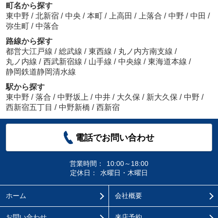
町名から探す
東中野
/
北新宿
/
中央
/
本町
/
上高田
/
上落合
/
中野
/
中田
/
弥生町
/
中落合
路線から探す
都営大江戸線
/
総武線
/
東西線
/
丸ノ内方南支線
/
丸ノ内線
/
西武新宿線
/
山手線
/
中央線
/
東海道本線
/
静岡鉄道静岡清水線
駅から探す
東中野
/
落合
/
中野坂上
/
中井
/
大久保
/
新大久保
/
中野
/
西新宿五丁目
/
中野新橋
/
西新宿
電話でお問い合わせ
営業時間：
10:00～18:00
定休日：
水曜日・木曜日
ホーム
会社概要
お問い合わせ
来店予約