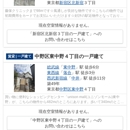
東京都
新宿区
北新宿
３丁目
藤保クリニックまで98mです☆風通しが良好な物件です☆こちらの物件では
初期費用をカードでお支払いいただけます☆好評の駅近物件となっており、
駅より徒歩9分に立地しています☆総武線東...
現在空室情報がありません。
「新宿区北新宿３丁目の一戸建て」への
お問い合わせはこちら
中野区東中野４丁目の一戸建て
賃貸 | 一戸建て
総武線
「
東中野
」駅 徒歩6分
東西線
「
落合
」駅 徒歩3分
西武新宿線
「
中井
」駅 徒歩11分
築49年
東京都
中野区
東中野
４丁目
買い物に便利なショッピングセンター「unison mall(ユニゾンモール)東中
野」が、こちらの物件から482mのところにあります。歩いて340mのところ
に落合郵便局があります。コチラの戸建て...
現在空室情報がありません。
「中野区東中野４丁目の一戸建て」への
お問い合わせはこちら