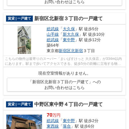
お問い合わせはこちら
新宿区北新宿３丁目の一戸建て
賃貸 | 一戸建て
総武線
「
大久保
」駅 徒歩5分
山手線
「
新大久保
」駅 徒歩10分
総武線
「
東中野
」駅 徒歩12分
築64年
東京都
新宿区
北新宿
３丁目
こちらの物件は最寄りのスーパー「まいばすけっと 大久保店」が334m以内
にあります。駅まで歩いてアクセスできる、徒歩5分の距離に立地する物件
です。広々とした室内のある一戸建て物...
現在空室情報がありません。
「新宿区北新宿３丁目の一戸建て」への
お問い合わせはこちら
中野区東中野４丁目の一戸建て
賃貸 | 一戸建て
70
万円
総武線
「
東中野
」駅 徒歩2分
東西線
「
落合
」駅 徒歩6分