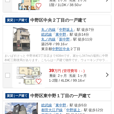
1ヶ月
1ヶ月
1階 / 1LDK / 38.50㎡
中野区中央２丁目の一戸建て
賃貸 | 一戸建て
丸ノ内線
「
中野坂上
」駅 徒歩7分
総武線
「
東中野
」駅 徒歩14分
丸ノ内線
「
新中野
」駅 徒歩11分
築25年 / 99.16㎡
東京都
中野区
中央
２丁目
まいばすけっと 中野本町3丁目店まで408mです。家から347mの場所に中野
本町三郵便局があります。こちらは一戸建て物件です。ウォーキングやラン
ニングが趣味の方に住んでもらいたいの...
39
万
円
(管理費等：- )
2ヶ月
1ヶ月
敷金
礼金
1-2階 / 4LDK / 99.16㎡
中野区東中野１丁目の一戸建て
賃貸 | 一戸建て
総武線
「
東中野
」駅 徒歩5分
都営大江戸線
「
中野坂上
」駅 徒歩12分