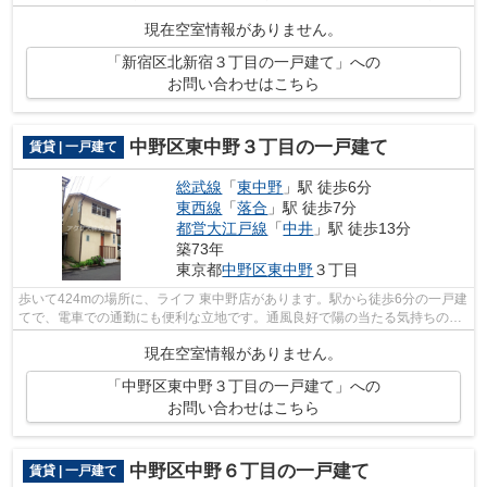
クセスまでのお問い合わせはinfo@access...
現在空室情報がありません。
「新宿区北新宿３丁目の一戸建て」への
お問い合わせはこちら
中野区東中野３丁目の一戸建て
賃貸 | 一戸建て
総武線
「
東中野
」駅 徒歩6分
東西線
「
落合
」駅 徒歩7分
都営大江戸線
「
中井
」駅 徒歩13分
築73年
東京都
中野区
東中野
３丁目
歩いて424mの場所に、ライフ 東中野店があります。駅から徒歩6分の一戸建
てで、電車での通勤にも便利な立地です。通風良好で陽の当たる気持ちの良
い一戸建てをご提供いたします。自宅...
現在空室情報がありません。
「中野区東中野３丁目の一戸建て」への
お問い合わせはこちら
中野区中野６丁目の一戸建て
賃貸 | 一戸建て