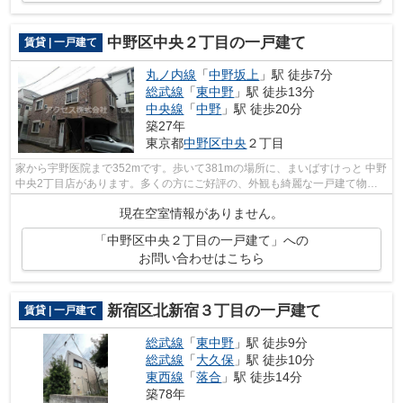
中野区中央２丁目の一戸建て
賃貸 | 一戸建て
丸ノ内線
「
中野坂上
」駅 徒歩7分
総武線
「
東中野
」駅 徒歩13分
中央線
「
中野
」駅 徒歩20分
築27年
東京都
中野区
中央
２丁目
家から宇野医院まで352mです。歩いて381mの場所に、まいばすけっと 中野
中央2丁目店があります。多くの方にご好評の、外観も綺麗な一戸建て物件
です。アクセスで紹介する、中野区の一...
現在空室情報がありません。
「中野区中央２丁目の一戸建て」への
お問い合わせはこちら
新宿区北新宿３丁目の一戸建て
賃貸 | 一戸建て
総武線
「
東中野
」駅 徒歩9分
総武線
「
大久保
」駅 徒歩10分
東西線
「
落合
」駅 徒歩14分
築78年