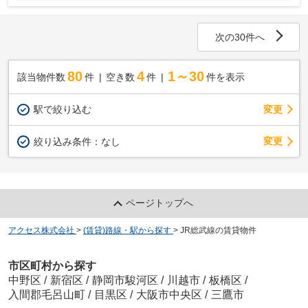
次の30件へ
80
4
1～30
該当物件数
件
空き数
件
件を表示
駅で絞り込む
変更
変更
絞り込み条件：
なし
ページトップへ
アクセス株式会社
>
(賃貸)路線・駅から探す
>
JR総武線の賃貸物件
市区町村から探す
中野区
/
新宿区
/
静岡市駿河区
/
川越市
/
板橋区
/
入間郡毛呂山町
/
目黒区
/
大阪市中央区
/
三鷹市