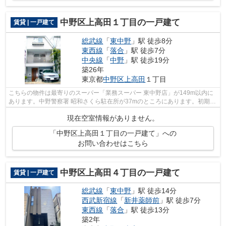
中野区上高田１丁目の一戸建て
賃貸 | 一戸建て
総武線
「
東中野
」駅 徒歩8分
東西線
「
落合
」駅 徒歩7分
中央線
「
中野
」駅 徒歩19分
築26年
東京都
中野区
上高田
１丁目
こちらの物件は最寄りのスーパー「業務スーパー 東中野店」が149m以内に
あります。中野警察署 昭和さくら駐在所が37mのところにあります。初期費
用のカード決済ができます。3駅利用で...
現在空室情報がありません。
「中野区上高田１丁目の一戸建て」への
お問い合わせはこちら
中野区上高田４丁目の一戸建て
賃貸 | 一戸建て
総武線
「
東中野
」駅 徒歩14分
西武新宿線
「
新井薬師前
」駅 徒歩7分
東西線
「
落合
」駅 徒歩13分
築2年