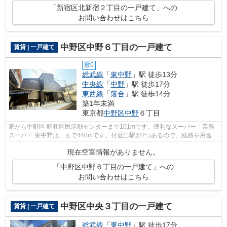
「新宿区北新宿２丁目の一戸建て」への
お問い合わせはこちら
中野区中野６丁目の一戸建て
賃貸 | 一戸建て
敷0
総武線
「
東中野
」駅 徒歩13分
中央線
「
中野
」駅 徒歩17分
東西線
「
落合
」駅 徒歩14分
築1年未満
東京都
中野区
中野
６丁目
家から中野区 昭和区民活動センターまで101mです。便利なスーパー「業務
スーパー 東中野店」まで440mです。付近に駅が2つあるので、経路を用途や
行き先によって選べる物件です。中野区...
現在空室情報がありません。
「中野区中野６丁目の一戸建て」への
お問い合わせはこちら
中野区中央３丁目の一戸建て
賃貸 | 一戸建て
総武線
「
東中野
」駅 徒歩17分