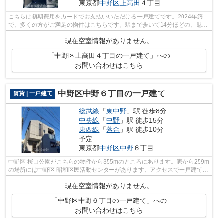
東京都
中野区
上高田
４丁目
こちらは初期費用をカードでお支払いいただける一戸建てです。2024年築
で、多くの方がご満足の物件はこちらです。駅まで歩いて14分ほどの、魅力
的な立地の物件です。いつでも快適空間...
現在空室情報がありません。
「中野区上高田４丁目の一戸建て」への
お問い合わせはこちら
中野区中野６丁目の一戸建て
賃貸 | 一戸建て
総武線
「
東中野
」駅 徒歩8分
中央線
「
中野
」駅 徒歩15分
東西線
「
落合
」駅 徒歩10分
予定
東京都
中野区
中野
６丁目
中野区 桜山公園がこちらの物件から355mのところにあります。家から259m
の場所には中野区 昭和区民活動センターがあります。アクセスで一戸建てを
探すなら、中野区はいかがですか。ま...
現在空室情報がありません。
「中野区中野６丁目の一戸建て」への
お問い合わせはこちら