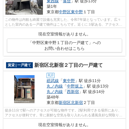
東西線
「
落合
」駅 徒歩13分
築1年
東京都
中野区
東中野
１丁目
この物件は内観も綺麗で設備も充実した、令和7年築となっています。広々
とした室内のある一戸建て物件はこちらです。近くに３駅ある、アクセスが
良い物件です。駅まで徒歩5分の立地が...
現在空室情報がありません。
「中野区東中野１丁目の一戸建て」への
お問い合わせはこちら
新宿区北新宿２丁目の一戸建て
賃貸 | 一戸建て
礼0
総武線
「
東中野
」駅 徒歩11分
丸ノ内線
「
中野坂上
」駅 徒歩13分
丸ノ内線
「
西新宿
」駅 徒歩14分
築48年
東京都
新宿区
北新宿
２丁目
徒歩11分で駅へのアクセスが可能な物件です。2駅利用できる場所にあり、
アクセスが便利です。常に新鮮な空気を取り入れられる通風良好な間取りの
物件。アクセスのホームページでは新宿...
現在空室情報がありません。