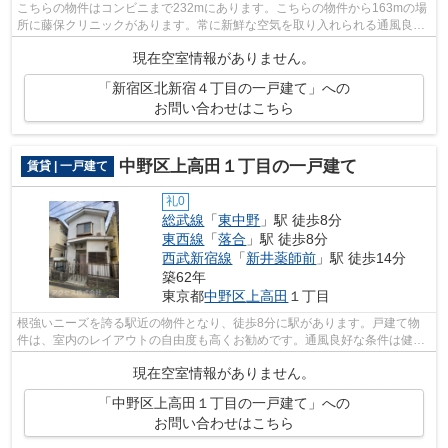
こちらの物件はコンビニまで232mにあります。こちらの物件から163mの場
所に藤保クリニックがあります。常に新鮮な空気を取り入れられる通風良好
な間取りの物件。2025年築の物件となっ...
現在空室情報がありません。
「新宿区北新宿４丁目の一戸建て」への
お問い合わせはこちら
中野区上高田１丁目の一戸建て
賃貸 | 一戸建て
礼0
総武線
「
東中野
」駅 徒歩8分
東西線
「
落合
」駅 徒歩8分
西武新宿線
「
新井薬師前
」駅 徒歩14分
築62年
東京都
中野区
上高田
１丁目
根強いニーズを誇る駅近の物件となり、徒歩8分に駅があります。戸建て物
件は、室内のレイアウトの自由度も高くお勧めです。通風良好な条件は健康
面でも大切です。そんな観点からもおす...
現在空室情報がありません。
「中野区上高田１丁目の一戸建て」への
お問い合わせはこちら