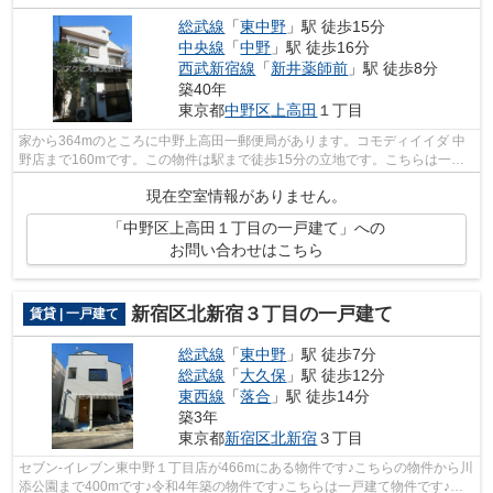
総武線
「
東中野
」駅 徒歩15分
中央線
「
中野
」駅 徒歩16分
西武新宿線
「
新井薬師前
」駅 徒歩8分
築40年
東京都
中野区
上高田
１丁目
家から364mのところに中野上高田一郵便局があります。コモディイイダ 中
野店まで160mです。この物件は駅まで徒歩15分の立地です。こちらは一戸
建ての物件です。中野区エリアの様々な賃...
現在空室情報がありません。
「中野区上高田１丁目の一戸建て」への
お問い合わせはこちら
新宿区北新宿３丁目の一戸建て
賃貸 | 一戸建て
総武線
「
東中野
」駅 徒歩7分
総武線
「
大久保
」駅 徒歩12分
東西線
「
落合
」駅 徒歩14分
築3年
東京都
新宿区
北新宿
３丁目
セブン-イレブン東中野１丁目店が466mにある物件です♪こちらの物件から川
添公園まで400mです♪令和4年築の物件です♪こちらは一戸建て物件です♪ア