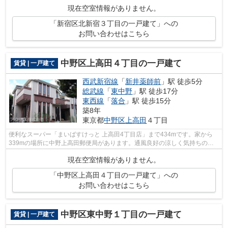
現在空室情報がありません。
「新宿区北新宿３丁目の一戸建て」への
お問い合わせはこちら
中野区上高田４丁目の一戸建て
賃貸 | 一戸建て
西武新宿線
「
新井薬師前
」駅 徒歩5分
総武線
「
東中野
」駅 徒歩17分
東西線
「
落合
」駅 徒歩15分
築8年
東京都
中野区
上高田
４丁目
便利なスーパー「まいばすけっと 上高田4丁目店」まで434mです。家から
339mの場所に中野上高田郵便局があります。通風良好の涼しく気持ちの良
い空間をご提供いたします。アクセスが中...
現在空室情報がありません。
「中野区上高田４丁目の一戸建て」への
お問い合わせはこちら
中野区東中野１丁目の一戸建て
賃貸 | 一戸建て