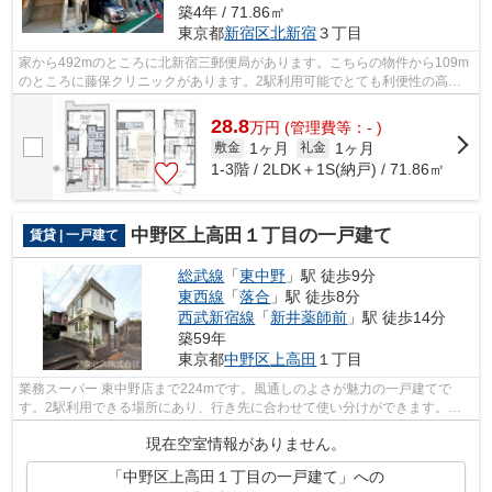
築4年 / 71.86㎡
東京都
新宿区
北新宿
３丁目
家から492mのところに北新宿三郵便局があります。こちらの物件から109m
のところに藤保クリニックがあります。2駅利用可能でとても利便性の高い
一戸建てです。築4年の築浅物件。新宿区...
28.8
万
円
(管理費等：- )
1ヶ月
1ヶ月
敷金
礼金
1-3階 / 2LDK＋1S(納戸) / 71.86㎡
中野区上高田１丁目の一戸建て
賃貸 | 一戸建て
総武線
「
東中野
」駅 徒歩9分
東西線
「
落合
」駅 徒歩8分
西武新宿線
「
新井薬師前
」駅 徒歩14分
築59年
東京都
中野区
上高田
１丁目
業務スーパー 東中野店まで224mです。風通しのよさが魅力の一戸建てで
す。2駅利用できる場所にあり、行き先に合わせて使い分けができます。戸
建て物件は、室内のレイアウトの自由度も...
現在空室情報がありません。
「中野区上高田１丁目の一戸建て」への