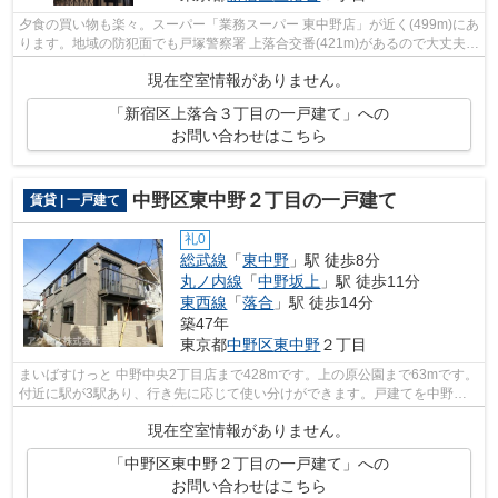
夕食の買い物も楽々。スーパー「業務スーパー 東中野店」が近く(499m)にあ
ります。地域の防犯面でも戸塚警察署 上落合交番(421m)があるので大丈夫。
ポイントを貯めたい方に嬉しい。初...
現在空室情報がありません。
「新宿区上落合３丁目の一戸建て」への
お問い合わせはこちら
中野区東中野２丁目の一戸建て
賃貸 | 一戸建て
礼0
総武線
「
東中野
」駅 徒歩8分
丸ノ内線
「
中野坂上
」駅 徒歩11分
東西線
「
落合
」駅 徒歩14分
築47年
東京都
中野区
東中野
２丁目
まいばすけっと 中野中央2丁目店まで428mです。上の原公園まで63mです。
付近に駅が3駅あり、行き先に応じて使い分けができます。戸建てを中野区
で借りる予定の方は、一度アクセスにご...
現在空室情報がありません。
「中野区東中野２丁目の一戸建て」への
お問い合わせはこちら