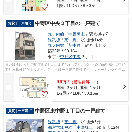
1ヶ月
1ヶ月
1階 / 1LDK / 38.50㎡
中野区中央２丁目の一戸建て
賃貸 | 一戸建て
丸ノ内線
「
中野坂上
」駅 徒歩7分
総武線
「
東中野
」駅 徒歩14分
丸ノ内線
「
新中野
」駅 徒歩11分
築25年 / 99.16㎡
東京都
中野区
中央
２丁目
まいばすけっと 中野本町3丁目店まで408mです。家から347mの場所に中野
本町三郵便局があります。こちらは一戸建て物件です。ウォーキングやラン
ニングが趣味の方に住んでもらいたいの...
39
万
円
(管理費等：- )
2ヶ月
1ヶ月
敷金
礼金
1-2階 / 4LDK / 99.16㎡
中野区東中野１丁目の一戸建て
賃貸 | 一戸建て
総武線
「
東中野
」駅 徒歩5分
都営大江戸線
「
中野坂上
」駅 徒歩12分