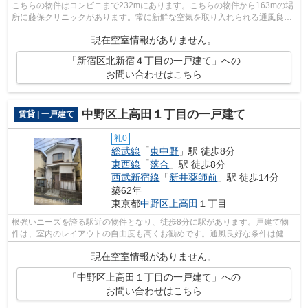
こちらの物件はコンビニまで232mにあります。こちらの物件から163mの場
所に藤保クリニックがあります。常に新鮮な空気を取り入れられる通風良好
な間取りの物件。2025年築の物件となっ...
現在空室情報がありません。
「新宿区北新宿４丁目の一戸建て」への
お問い合わせはこちら
中野区上高田１丁目の一戸建て
賃貸 | 一戸建て
礼0
総武線
「
東中野
」駅 徒歩8分
東西線
「
落合
」駅 徒歩8分
西武新宿線
「
新井薬師前
」駅 徒歩14分
築62年
東京都
中野区
上高田
１丁目
根強いニーズを誇る駅近の物件となり、徒歩8分に駅があります。戸建て物
件は、室内のレイアウトの自由度も高くお勧めです。通風良好な条件は健康
面でも大切です。そんな観点からもおす...
現在空室情報がありません。
「中野区上高田１丁目の一戸建て」への
お問い合わせはこちら