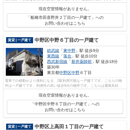
の物件は自走式駐車場がご利用いただけ...
現在空室情報がありません。
「船橋市田喜野井２丁目の一戸建て」への
お問い合わせはこちら
中野区中野６丁目の一戸建て
賃貸 | 一戸建て
総武線
「
東中野
」駅 徒歩9分
東西線
「
落合
」駅 徒歩10分
西武新宿線
「
新井薬師前
」駅 徒歩18分
築30年
東京都
中野区
中野
６丁目
電車での移動がより便利になる、2駅利用可能な一戸建てです。こちらの物
件は一戸建てです。利便性の高い徒歩9分の物件です。こちらは通風良好な
物件です。お気に入りの賃貸戸建てを探...
現在空室情報がありません。
「中野区中野６丁目の一戸建て」への
お問い合わせはこちら
中野区上高田１丁目の一戸建て
賃貸 | 一戸建て