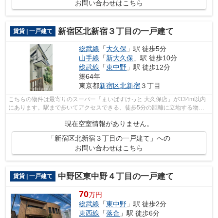
お問い合わせはこちら
新宿区北新宿３丁目の一戸建て
賃貸 | 一戸建て
総武線
「
大久保
」駅 徒歩5分
山手線
「
新大久保
」駅 徒歩10分
総武線
「
東中野
」駅 徒歩12分
築64年
東京都
新宿区
北新宿
３丁目
こちらの物件は最寄りのスーパー「まいばすけっと 大久保店」が334m以内
にあります。駅まで歩いてアクセスできる、徒歩5分の距離に立地する物件
です。広々とした室内のある一戸建て物...
現在空室情報がありません。
「新宿区北新宿３丁目の一戸建て」への
お問い合わせはこちら
中野区東中野４丁目の一戸建て
賃貸 | 一戸建て
70
万円
総武線
「
東中野
」駅 徒歩2分
東西線
「
落合
」駅 徒歩6分