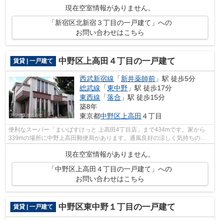
現在空室情報がありません。
「新宿区北新宿３丁目の一戸建て」への
お問い合わせはこちら
中野区上高田４丁目の一戸建て
賃貸 | 一戸建て
西武新宿線
「
新井薬師前
」駅 徒歩5分
総武線
「
東中野
」駅 徒歩17分
東西線
「
落合
」駅 徒歩15分
築8年
東京都
中野区
上高田
４丁目
便利なスーパー「まいばすけっと 上高田4丁目店」まで434mです。家から
339mの場所に中野上高田郵便局があります。通風良好の涼しく気持ちの良
い空間をご提供いたします。アクセスが中...
現在空室情報がありません。
「中野区上高田４丁目の一戸建て」への
お問い合わせはこちら
中野区東中野１丁目の一戸建て
賃貸 | 一戸建て