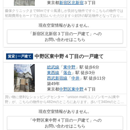
東京都
新宿区
北新宿
３丁目
藤保クリニックまで98mです☆風通しが良好な物件です☆こちらの物件では
初期費用をカードでお支払いいただけます☆好評の駅近物件となっており、
駅より徒歩9分に立地しています☆総武線東...
現在空室情報がありません。
「新宿区北新宿３丁目の一戸建て」への
お問い合わせはこちら
中野区東中野４丁目の一戸建て
賃貸 | 一戸建て
総武線
「
東中野
」駅 徒歩6分
東西線
「
落合
」駅 徒歩3分
西武新宿線
「
中井
」駅 徒歩11分
築49年
東京都
中野区
東中野
４丁目
買い物に便利なショッピングセンター「unison mall(ユニゾンモール)東中
野」が、こちらの物件から482mのところにあります。歩いて340mのところ
に落合郵便局があります。コチラの戸建て...
現在空室情報がありません。
「中野区東中野４丁目の一戸建て」への
お問い合わせはこちら