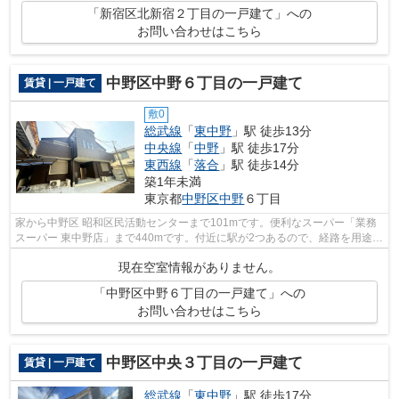
「新宿区北新宿２丁目の一戸建て」への
お問い合わせはこちら
中野区中野６丁目の一戸建て
賃貸 | 一戸建て
敷0
総武線
「
東中野
」駅 徒歩13分
中央線
「
中野
」駅 徒歩17分
東西線
「
落合
」駅 徒歩14分
築1年未満
東京都
中野区
中野
６丁目
家から中野区 昭和区民活動センターまで101mです。便利なスーパー「業務
スーパー 東中野店」まで440mです。付近に駅が2つあるので、経路を用途や
行き先によって選べる物件です。中野区...
現在空室情報がありません。
「中野区中野６丁目の一戸建て」への
お問い合わせはこちら
中野区中央３丁目の一戸建て
賃貸 | 一戸建て
総武線
「
東中野
」駅 徒歩17分