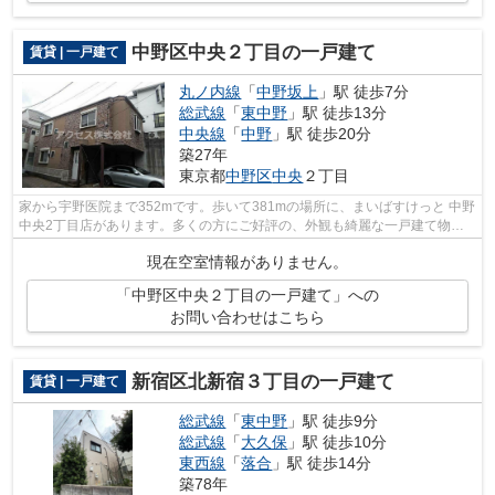
中野区中央２丁目の一戸建て
賃貸 | 一戸建て
丸ノ内線
「
中野坂上
」駅 徒歩7分
総武線
「
東中野
」駅 徒歩13分
中央線
「
中野
」駅 徒歩20分
築27年
東京都
中野区
中央
２丁目
家から宇野医院まで352mです。歩いて381mの場所に、まいばすけっと 中野
中央2丁目店があります。多くの方にご好評の、外観も綺麗な一戸建て物件
です。アクセスで紹介する、中野区の一...
現在空室情報がありません。
「中野区中央２丁目の一戸建て」への
お問い合わせはこちら
新宿区北新宿３丁目の一戸建て
賃貸 | 一戸建て
総武線
「
東中野
」駅 徒歩9分
総武線
「
大久保
」駅 徒歩10分
東西線
「
落合
」駅 徒歩14分
築78年