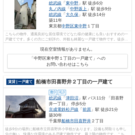
総武線
「
東中野
」駅 徒歩6分
丸ノ内線
「
中野坂上
」駅 徒歩9分
総武線
「
大久保
」駅 徒歩14分
築11年
東京都
中野区
東中野
１丁目
こちらの物件、通風良好な居住環境でどなた様の健康にも良いおすすめの一
戸建てです。多くの方にご好評の、外観も綺麗な一戸建て物件です。徒歩4
分で駅にアクセスできる物件です。行き...
現在空室情報がありません。
「中野区東中野１丁目の一戸建て」への
お問い合わせはこちら
船橋市田喜野井２丁目の一戸建て
賃貸 | 一戸建て
敷0
礼0
総武線
「
津田沼
」駅 バス11分 「田喜野
井一丁目」 停歩5分
京成電鉄松戸線
「
前原
」駅 徒歩21分
築30年
千葉県
船橋市
田喜野井
２丁目
徒歩9分の場所に船橋市立田喜野井小学校があります。設備も間取りも申し
分の無い、快適な住環境のある戸建て物件です。最上階の物件です。こちら