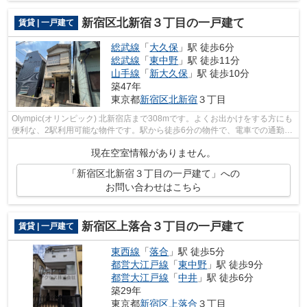
新宿区北新宿３丁目の一戸建て
賃貸 | 一戸建て
総武線
「
大久保
」駅 徒歩6分
総武線
「
東中野
」駅 徒歩11分
山手線
「
新大久保
」駅 徒歩10分
築47年
東京都
新宿区
北新宿
３丁目
Olympic(オリンピック) 北新宿店まで308mです。よくお出かけをする方にも
便利な、2駅利用可能な物件です。駅から徒歩6分の物件で、電車での通勤に
も便利な立地です。中野区、新宿区の...
現在空室情報がありません。
「新宿区北新宿３丁目の一戸建て」への
お問い合わせはこちら
新宿区上落合３丁目の一戸建て
賃貸 | 一戸建て
東西線
「
落合
」駅 徒歩5分
都営大江戸線
「
東中野
」駅 徒歩9分
都営大江戸線
「
中井
」駅 徒歩6分
築29年
東京都
新宿区
上落合
３丁目