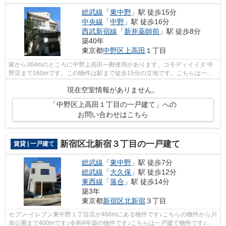
総武線
「
東中野
」駅 徒歩15分
中央線
「
中野
」駅 徒歩16分
西武新宿線
「
新井薬師前
」駅 徒歩8分
築40年
東京都
中野区
上高田
１丁目
家から364mのところに中野上高田一郵便局があります。コモディイイダ 中
野店まで160mです。この物件は駅まで徒歩15分の立地です。こちらは一戸
建ての物件です。中野区エリアの様々な賃...
現在空室情報がありません。
「中野区上高田１丁目の一戸建て」への
お問い合わせはこちら
新宿区北新宿３丁目の一戸建て
賃貸 | 一戸建て
総武線
「
東中野
」駅 徒歩7分
総武線
「
大久保
」駅 徒歩12分
東西線
「
落合
」駅 徒歩14分
築3年
東京都
新宿区
北新宿
３丁目
セブン-イレブン東中野１丁目店が466mにある物件です♪こちらの物件から川
添公園まで400mです♪令和4年築の物件です♪こちらは一戸建て物件です♪ア