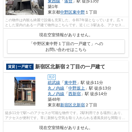
東西線
「
落合
」駅 徒歩13分
築1年
東京都
中野区
東中野
１丁目
この物件は内観も綺麗で設備も充実した、令和7年築となっています。広々
とした室内のある一戸建て物件はこちらです。近くに３駅ある、アクセスが
良い物件です。駅まで徒歩5分の立地が...
現在空室情報がありません。
「中野区東中野１丁目の一戸建て」への
お問い合わせはこちら
新宿区北新宿２丁目の一戸建て
賃貸 | 一戸建て
礼0
総武線
「
東中野
」駅 徒歩11分
丸ノ内線
「
中野坂上
」駅 徒歩13分
丸ノ内線
「
西新宿
」駅 徒歩14分
築48年
東京都
新宿区
北新宿
２丁目
徒歩11分で駅へのアクセスが可能な物件です。2駅利用できる場所にあり、
アクセスが便利です。常に新鮮な空気を取り入れられる通風良好な間取りの
物件。アクセスのホームページでは新宿...
現在空室情報がありません。