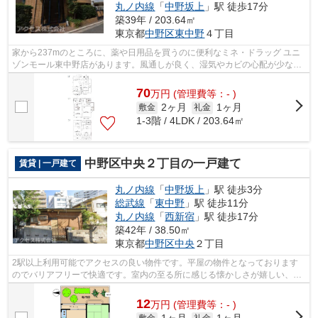
丸ノ内線
「
中野坂上
」駅 徒歩17分
築39年 / 203.64㎡
東京都
中野区
東中野
４丁目
家から237mのところに、薬や日用品を買うのに便利なミネ・ドラッグ ユニ
ゾンモール東中野店があります。風通しが良く、湿気やカビの心配が少ない
物件です。高ニーズな駅近の物件で、徒...
70
万
円
(管理費等：- )
2ヶ月
1ヶ月
敷金
礼金
1-3階 / 4LDK / 203.64㎡
中野区中央２丁目の一戸建て
賃貸 | 一戸建て
丸ノ内線
「
中野坂上
」駅 徒歩3分
総武線
「
東中野
」駅 徒歩11分
丸ノ内線
「
西新宿
」駅 徒歩17分
築42年 / 38.50㎡
東京都
中野区
中央
２丁目
2駅以上利用可能でアクセスの良い物件です。平屋の物件となっております
のでバリアフリーで快適です。室内の至る所に感じる懐かしさが嬉しい、レ
トロな物件です。
12
万
円
(管理費等：- )
敷金
礼金