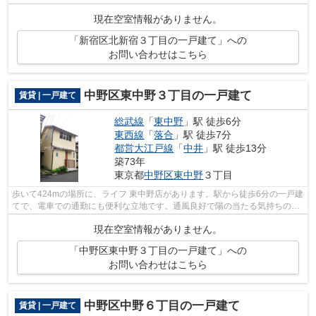
クセスまでのお問い合わせはinfo@access...
現在空室情報がありません。
「新宿区北新宿３丁目の一戸建て」への
お問い合わせはこちら
中野区東中野３丁目の一戸建て
賃貸 | 一戸建て
総武線
「
東中野
」駅 徒歩6分
東西線
「
落合
」駅 徒歩7分
都営大江戸線
「
中井
」駅 徒歩13分
築73年
東京都
中野区
東中野
３丁目
歩いて424mの場所に、ライフ 東中野店があります。駅から徒歩6分の一戸建
てで、電車での通勤にも便利な立地です。通風良好で陽の当たる気持ちの良
い一戸建てをご提供いたします。自宅...
現在空室情報がありません。
「中野区東中野３丁目の一戸建て」への
お問い合わせはこちら
中野区中野６丁目の一戸建て
賃貸 | 一戸建て