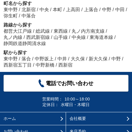
町名から探す
東中野
/
北新宿
/
中央
/
本町
/
上高田
/
上落合
/
中野
/
中田
/
弥生町
/
中落合
路線から探す
都営大江戸線
/
総武線
/
東西線
/
丸ノ内方南支線
/
丸ノ内線
/
西武新宿線
/
山手線
/
中央線
/
東海道本線
/
静岡鉄道静岡清水線
駅から探す
東中野
/
落合
/
中野坂上
/
中井
/
大久保
/
新大久保
/
中野
/
西新宿五丁目
/
中野新橋
/
西新宿
電話でお問い合わせ
営業時間：
10:00～18:00
定休日：
水曜日・木曜日
ホーム
会社概要
お問い合わせ
来店予約