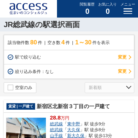
閲覧履歴
お気に入り
メニュー
0
0
JR総武線の駅選択画面
80
4
1～30
該当物件数
件
空き数
件
件を表示
駅で絞り込む
変更
変更
絞り込み条件：
なし
空室のみ
新宿区北新宿３丁目の一戸建て
賃貸 | 一戸建て
28.8
万円
総武線
「
東中野
」駅 徒歩9分
総武線
「
大久保
」駅 徒歩8分
山手線
「
新大久保
」駅 徒歩13分