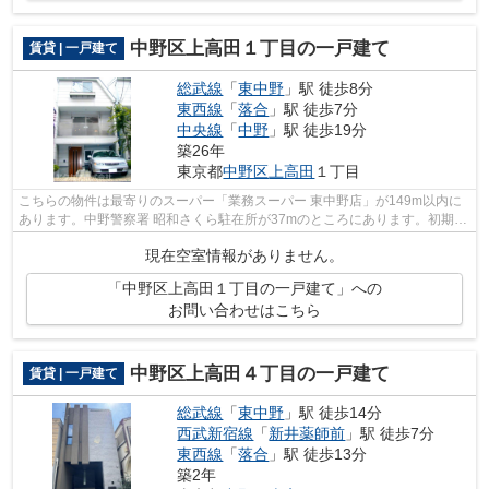
中野区上高田１丁目の一戸建て
賃貸 | 一戸建て
総武線
「
東中野
」駅 徒歩8分
東西線
「
落合
」駅 徒歩7分
中央線
「
中野
」駅 徒歩19分
築26年
東京都
中野区
上高田
１丁目
こちらの物件は最寄りのスーパー「業務スーパー 東中野店」が149m以内に
あります。中野警察署 昭和さくら駐在所が37mのところにあります。初期費
用のカード決済ができます。3駅利用で...
現在空室情報がありません。
「中野区上高田１丁目の一戸建て」への
お問い合わせはこちら
中野区上高田４丁目の一戸建て
賃貸 | 一戸建て
総武線
「
東中野
」駅 徒歩14分
西武新宿線
「
新井薬師前
」駅 徒歩7分
東西線
「
落合
」駅 徒歩13分
築2年