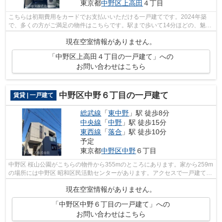
東京都
中野区
上高田
４丁目
こちらは初期費用をカードでお支払いいただける一戸建てです。2024年築
で、多くの方がご満足の物件はこちらです。駅まで歩いて14分ほどの、魅力
的な立地の物件です。いつでも快適空間...
現在空室情報がありません。
「中野区上高田４丁目の一戸建て」への
お問い合わせはこちら
中野区中野６丁目の一戸建て
賃貸 | 一戸建て
総武線
「
東中野
」駅 徒歩8分
中央線
「
中野
」駅 徒歩15分
東西線
「
落合
」駅 徒歩10分
予定
東京都
中野区
中野
６丁目
中野区 桜山公園がこちらの物件から355mのところにあります。家から259m
の場所には中野区 昭和区民活動センターがあります。アクセスで一戸建てを
探すなら、中野区はいかがですか。ま...
現在空室情報がありません。
「中野区中野６丁目の一戸建て」への
お問い合わせはこちら