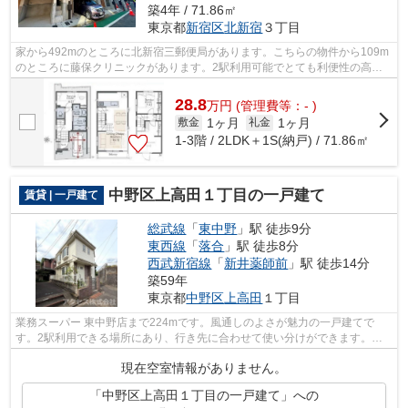
築4年 / 71.86㎡
東京都
新宿区
北新宿
３丁目
家から492mのところに北新宿三郵便局があります。こちらの物件から109m
のところに藤保クリニックがあります。2駅利用可能でとても利便性の高い
一戸建てです。築4年の築浅物件。新宿区...
28.8
万
円
(管理費等：- )
1ヶ月
1ヶ月
敷金
礼金
1-3階 / 2LDK＋1S(納戸) / 71.86㎡
中野区上高田１丁目の一戸建て
賃貸 | 一戸建て
総武線
「
東中野
」駅 徒歩9分
東西線
「
落合
」駅 徒歩8分
西武新宿線
「
新井薬師前
」駅 徒歩14分
築59年
東京都
中野区
上高田
１丁目
業務スーパー 東中野店まで224mです。風通しのよさが魅力の一戸建てで
す。2駅利用できる場所にあり、行き先に合わせて使い分けができます。戸
建て物件は、室内のレイアウトの自由度も...
現在空室情報がありません。
「中野区上高田１丁目の一戸建て」への