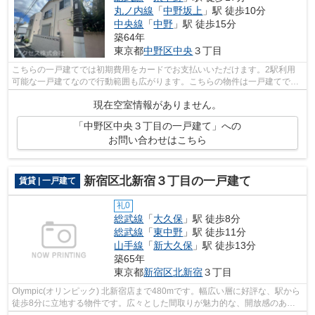
丸ノ内線
「
中野坂上
」駅 徒歩10分
中央線
「
中野
」駅 徒歩15分
築64年
東京都
中野区
中央
３丁目
こちらの一戸建てでは初期費用をカードでお支払いいただけます。2駅利用
可能な一戸建てなので行動範囲も広がります。こちらの物件は一戸建てで
す。総武線東中野近辺にて、戸建物件を検...
現在空室情報がありません。
「中野区中央３丁目の一戸建て」への
お問い合わせはこちら
新宿区北新宿３丁目の一戸建て
賃貸 | 一戸建て
礼0
総武線
「
大久保
」駅 徒歩8分
総武線
「
東中野
」駅 徒歩11分
山手線
「
新大久保
」駅 徒歩13分
築65年
東京都
新宿区
北新宿
３丁目
Olympic(オリンピック) 北新宿店まで480mです。幅広い層に好評な、駅から
徒歩8分に立地する物件です。広々とした間取りが魅力的な、開放感のある
一戸建ての物件です。アクセスが紹介し...