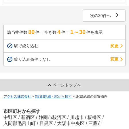
次の30件へ
80
4
1～30
該当物件数
件
空き数
件
件を表示
駅で絞り込む
変更
変更
絞り込み条件：
なし
ページトップへ
アクセス株式会社
>
(賃貸)路線・駅から探す
>
JR総武線の賃貸物件
市区町村から探す
中野区
/
新宿区
/
静岡市駿河区
/
川越市
/
板橋区
/
入間郡毛呂山町
/
目黒区
/
大阪市中央区
/
三鷹市