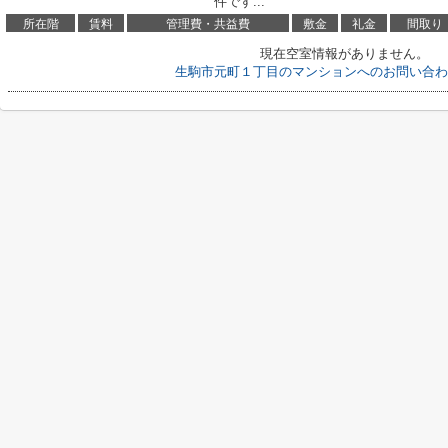
件です...
所在階
賃料
管理費・共益費
敷金
礼金
間取り
現在空室情報がありません。
生駒市元町１丁目のマンションへのお問い合わ