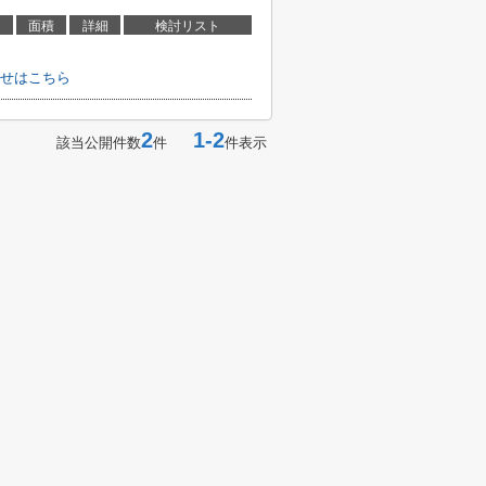
面積
詳細
検討リスト
せはこちら
2
1-2
該当公開件数
件
件表示