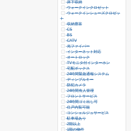
床下収納
ウォークインクロゼット
ウォークインシューズクロゼッ
ト
収納豊富
CS
BS
CATV
光ファイバー
インターネット対応
オートロック
TVモニタ付インターホン
宅配ボックス
24時間緊急通報システム
ディンプルキー
防犯カメラ
24時間有人管理
フロントサービス
24時間ゴミ出し可
住戸内覧可能
コンシェルジュサービス
駐車場あり
2階以上
1階の物件