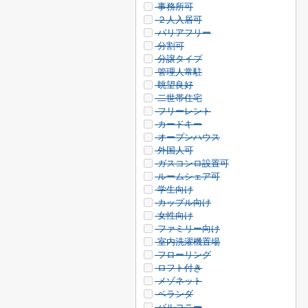
事務所可
２人入居可
バリアフリー
分割可
分譲タイプ
管理人常駐
眺望良好
二世帯住宅
フリーレント
カードキー
オープンハウス
外国人可
ガスコンロ設置可
ルームシェア可
学生向け
カップル向け
女性向け
ファミリー向け
室内洗濯機置場
フローリング
ロフト付き
メゾネット
ベランダ
バルコニー