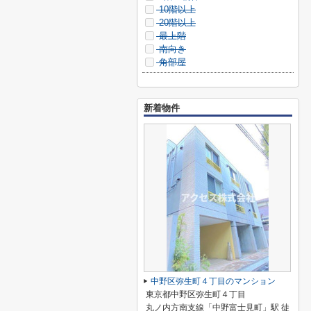
10階以上
20階以上
最上階
南向き
角部屋
新着物件
中野区弥生町４丁目のマンション
東京都中野区弥生町４丁目
丸ノ内方南支線「中野富士見町」駅 徒