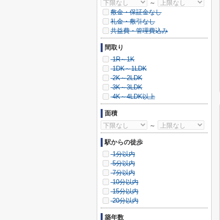
～
敷金・保証金なし
礼金・敷引なし
共益費・管理費込み
間取り
1R～1K
1DK～1LDK
2K～2LDK
3K～3LDK
4K～4LDK以上
面積
～
駅からの徒歩
1分以内
5分以内
7分以内
10分以内
15分以内
20分以内
築年数