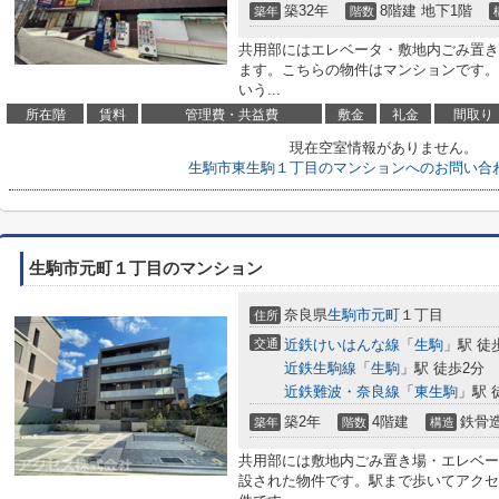
築32年
8階建 地下1階
築年
階数
共用部にはエレベータ・敷地内ごみ置き
ます。こちらの物件はマンションです。
いう...
所在階
賃料
管理費・共益費
敷金
礼金
間取り
現在空室情報がありません。
生駒市東生駒１丁目のマンションへのお問い合
生駒市元町１丁目のマンション
奈良県
生駒市
元町
１丁目
住所
交通
近鉄けいはんな線
「
生駒
」駅 徒
近鉄生駒線
「
生駒
」駅 徒歩2分
近鉄難波・奈良線
「
東生駒
」駅 
築2年
4階建
鉄骨
築年
階数
構造
共用部には敷地内ごみ置き場・エレベー
設された物件です。駅まで歩いてアクセ