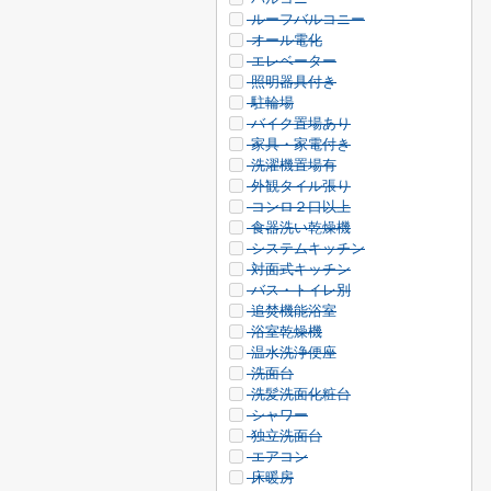
ルーフバルコニー
オール電化
エレベーター
照明器具付き
駐輪場
バイク置場あり
家具・家電付き
洗濯機置場有
外観タイル張り
コンロ２口以上
食器洗い乾燥機
システムキッチン
対面式キッチン
バス・トイレ別
追焚機能浴室
浴室乾燥機
温水洗浄便座
洗面台
洗髪洗面化粧台
シャワー
独立洗面台
エアコン
床暖房