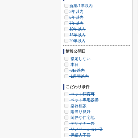
新築/1年以内
3年以内
5年以内
7年以内
10年以内
15年以内
20年以内
情報公開日
指定しない
本日
3日以内
1週間以内
こだわり条件
ペット飼育可
ペット専用設備
楽器相談
陽当り良好
閑静な住宅地
デザイナーズ
リノベーション済
保証人不要