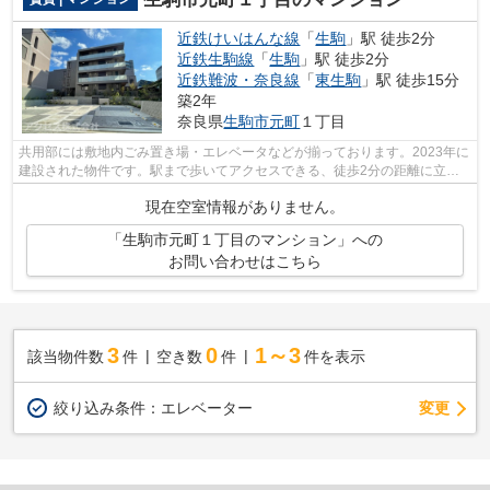
近鉄けいはんな線
「
生駒
」駅 徒歩2分
近鉄生駒線
「
生駒
」駅 徒歩2分
近鉄難波・奈良線
「
東生駒
」駅 徒歩15分
築2年
奈良県
生駒市
元町
１丁目
共用部には敷地内ごみ置き場・エレベータなどが揃っております。2023年に
建設された物件です。駅まで歩いてアクセスできる、徒歩2分の距離に立地
する物件です。こちらの物件には自走式...
現在空室情報がありません。
「生駒市元町１丁目のマンション」への
お問い合わせはこちら
3
0
1～3
該当物件数
件
空き数
件
件を表示
変更
絞り込み条件：
エレベーター