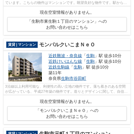
ています。こちらの物件はマンションです。眺望良好な物件です。駅から徒
歩1分というアクセス良好な駅近物件は...
現在空室情報がありません。
「生駒市東生駒１丁目のマンション」への
お問い合わせはこちら
モンパルクいこまＮｅＯ
賃貸 | マンション
近鉄難波・奈良線
「
生駒
」駅 徒歩10分
近鉄けいはんな線
「
生駒
」駅 徒歩10分
近鉄生駒線
「
生駒
」駅 徒歩10分
築11年
奈良県
生駒市
谷田町
3沿線以上利用可能な、利便性の高い立地の物件です。落ち着きのある空間
が広がっている、平成27年築の物件です。造りとデザインに関して、自信を
もって情報を提供できるマンションです...
現在空室情報がありません。
「モンパルクいこまＮｅＯ」への
お問い合わせはこちら
生駒市元町１丁目のマンション
賃貸 | マンション