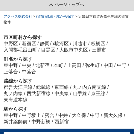
ページトップへ
アクセス株式会社
>
(賃貸)路線・駅から探す
>
近畿日本鉄道近鉄生駒線の賃貸
物件
市区町村から探す
中野区
/
新宿区
/
静岡市駿河区
/
川越市
/
板橋区
/
入間郡毛呂山町
/
目黒区
/
大阪市中央区
/
三鷹市
町名から探す
東中野
/
中央
/
北新宿
/
本町
/
上高田
/
弥生町
/
中田
/
中野
/
上落合
/
中落合
路線から探す
都営大江戸線
/
総武線
/
東西線
/
丸ノ内方南支線
/
丸ノ内線
/
西武新宿線
/
中央線
/
山手線
/
京王線
/
東海道本線
駅から探す
東中野
/
中野坂上
/
落合
/
中井
/
大久保
/
中野
/
新大久保
/
新井薬師前
/
中野新橋
/
西新宿