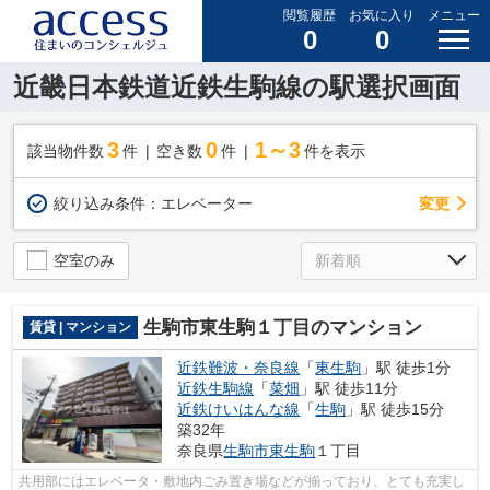
閲覧履歴
お気に入り
メニュー
0
0
近畿日本鉄道近鉄生駒線の駅選択画面
3
0
1～3
該当物件数
件
空き数
件
件を表示
変更
絞り込み条件：
エレベーター
空室のみ
生駒市東生駒１丁目のマンション
賃貸 | マンション
近鉄難波・奈良線
「
東生駒
」駅 徒歩1分
近鉄生駒線
「
菜畑
」駅 徒歩11分
近鉄けいはんな線
「
生駒
」駅 徒歩15分
築32年
奈良県
生駒市
東生駒
１丁目
共用部にはエレベータ・敷地内ごみ置き場などが揃っており、とても充実し