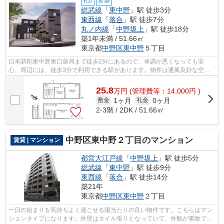
礼0
新築
総武線
「
東中野
」駅 徒歩3分
東西線
「
落合
」駅 徒歩7分
丸ノ内線
「
中野坂上
」駅 徒歩18分
築1年未満 / 51.66㎡
東京都
中野区
東中野
５丁目
日本調剤東中野東口薬局まで徒歩2分にあるので、体調が悪くなっても安
心。周辺には、徒歩3分で利用できる駅があります。物件は通風良好な空間
です。アクセスには中野区エリアの賃貸情...
25.8
万
円
(管理費等：14,000円 )
1ヶ月
0ヶ月
敷金
礼金
2-3階 / 2DK / 51.66㎡
中野区東中野２丁目のマンション
賃貸 | マンション
都営大江戸線
「
中野坂上
」駅 徒歩5分
総武線
「
東中野
」駅 徒歩9分
東西線
「
落合
」駅 徒歩14分
築21年
東京都
中野区
東中野
２丁目
一日の始まりを気持ちよく過ごせる陽当たりの良い物件です。こちらはマン
ションタイプになります。外壁はタイル張りとなっていて、外観が素敵で