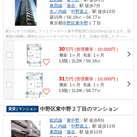
東西線
「
落合
」駅 徒歩7分
丸ノ内線
「
中野坂上
」駅 徒歩12分
築15年 / 56.18㎡～56.77㎡
東京都
中野区
東中野
１丁目
家からすぐの場所にファミリーマート東中野駅西口店(203m)があります。階
層差の移動に便利なエレベーターがついています。設備が充実したマンショ
ンタイプの物件。徒歩1分に駅があるの...
30
万
円
(管理費等：10,000円 )
1ヶ月
1ヶ月
敷金
礼金
13階 / 2LDK / 56.18㎡
31
万
円
(管理費等：10,000円 )
1ヶ月
1ヶ月
敷金
礼金
13階 / 2LDK / 56.77㎡
中野区東中野２丁目のマンション
賃貸 | マンション
総武線
「
東中野
」駅 徒歩8分
丸ノ内線
「
中野坂上
」駅 徒歩11分
東西線
「
落合
」駅 徒歩12分