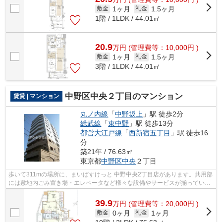
1ヶ月
1.5ヶ月
敷金
礼金
1階 / 1LDK / 44.01㎡
20.9
万
円
(管理費等：10,000円 )
1ヶ月
1.5ヶ月
敷金
礼金
3階 / 1LDK / 44.01㎡
中野区中央２丁目のマンション
賃貸 | マンション
丸ノ内線
「
中野坂上
」駅 徒歩2分
総武線
「
東中野
」駅 徒歩13分
都営大江戸線
「
西新宿五丁目
」駅 徒歩16
分
築21年 / 76.63㎡
東京都
中野区
中央
２丁目
歩いて311mの場所に、まいばすけっと 中野中央2丁目店があります。共用部
には敷地内ごみ置き場・エレベータなど様々な設備やサービスが揃っている
ので便利です。こちらの物件はマンシ...
39.9
万
円
(管理費等：20,000円 )
0ヶ月
1ヶ月
敷金
礼金