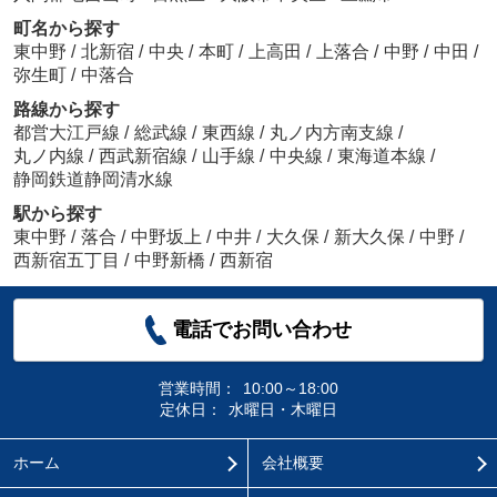
町名から探す
東中野
/
北新宿
/
中央
/
本町
/
上高田
/
上落合
/
中野
/
中田
/
弥生町
/
中落合
路線から探す
都営大江戸線
/
総武線
/
東西線
/
丸ノ内方南支線
/
丸ノ内線
/
西武新宿線
/
山手線
/
中央線
/
東海道本線
/
静岡鉄道静岡清水線
駅から探す
東中野
/
落合
/
中野坂上
/
中井
/
大久保
/
新大久保
/
中野
/
西新宿五丁目
/
中野新橋
/
西新宿
電話でお問い合わせ
営業時間：
10:00～18:00
定休日：
水曜日・木曜日
ホーム
会社概要