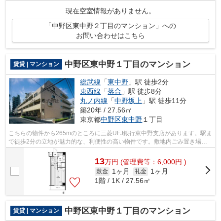
す。徒歩5分に駅がある物件です。丁寧か...
現在空室情報がありません。
「中野区東中野２丁目のマンション」への
お問い合わせはこちら
中野区東中野１丁目のマンション
賃貸 | マンション
総武線
「
東中野
」駅 徒歩2分
東西線
「
落合
」駅 徒歩8分
丸ノ内線
「
中野坂上
」駅 徒歩11分
築20年 / 27.56㎡
東京都
中野区
東中野
１丁目
こちらの物件から265mのところに三菱UFJ銀行東中野支店があります。駅ま
で徒歩2分の立地が魅力的な、利便性の高い物件です。敷地内ごみ置き場が
あればごみをもって歩く距離も少なくて...
13
万
円
(管理費等：6,000円 )
1ヶ月
1ヶ月
敷金
礼金
1階 / 1K / 27.56㎡
中野区東中野１丁目のマンション
賃貸 | マンション