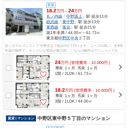
新築
18.2
24
万円～
万円
丸ノ内線
「
中野坂上
」駅 徒歩11分
総武線
「
東中野
」駅 徒歩13分
東西線
「
落合
」駅 徒歩21分
築1年未満 / 44.00㎡～61.73㎡
東京都
中野区
中央
２丁目
近くのマルマンストア 中野店まで徒歩3分で行けます。ニーズの高い、令和8
年築の物件で、オシャレな室内が魅力的。こちらの物件はマンションです。
シンプルながらも風の通り道がしっか...
24
万
円
(管理費等：10,000円 )
1ヶ月
1ヶ月
敷金
礼金
1階 / 2LDK / 61.73㎡
18.2
万
円
(管理費等：10,000円 )
1ヶ月
1ヶ月
敷金
礼金
3階 / 1LDK / 44.00㎡
中野区東中野５丁目のマンション
賃貸 | マンション