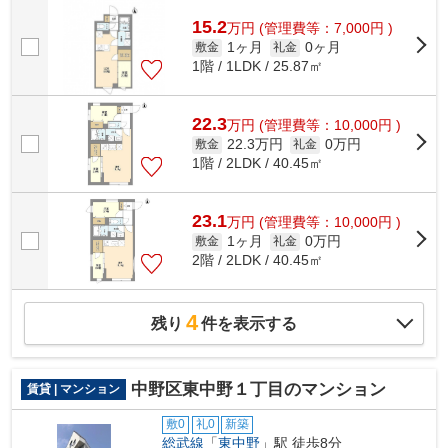
ョンの周辺に駅が2つあり、よく電車を...
15.2
万
円
(管理費等：7,000円 )
1ヶ月
0ヶ月
敷金
礼金
1階 / 1LDK / 25.87㎡
22.3
万
円
(管理費等：10,000円 )
22.3万円
0万円
敷金
礼金
1階 / 2LDK / 40.45㎡
23.1
万
円
(管理費等：10,000円 )
1ヶ月
0万円
敷金
礼金
2階 / 2LDK / 40.45㎡
4
残り
件を表示する
中野区東中野１丁目のマンション
賃貸 | マンション
敷0
礼0
新築
総武線
「
東中野
」駅 徒歩8分