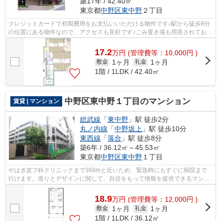
築17年 / 42.40㎡
東京都
中野区
東中野
２丁目
クレジットカードで初期費用をお支払いいただける物件です♪駅から徒歩8分
の位置にある物件なので、アクセスも良好です♪ごみ置き場も用意されてお
り、通勤前などにごみ捨て可能です♪当...
17.2
万
円
(管理費等：10,000円 )
1ヶ月
1ヶ月
敷金
礼金
1階 / 1LDK / 42.40㎡
中野区東中野１丁目のマンション
賃貸 | マンション
総武線
「
東中野
」駅 徒歩2分
丸ノ内線
「
中野坂上
」駅 徒歩10分
東西線
「
落合
」駅 徒歩8分
築6年 / 36.12㎡～45.53㎡
東京都
中野区
東中野
１丁目
やはぎ皮フ科クリニックまで368mと近いため、緊急時にもすぐに病院まで
行けます。造りとデザインに関して、自信をもって情報を提供できるマンシ
ョンです。風通しの良いマンションは利...
18.9
万
円
(管理費等：12,000円 )
1ヶ月
1ヶ月
敷金
礼金
1階 / 1LDK / 36.12㎡