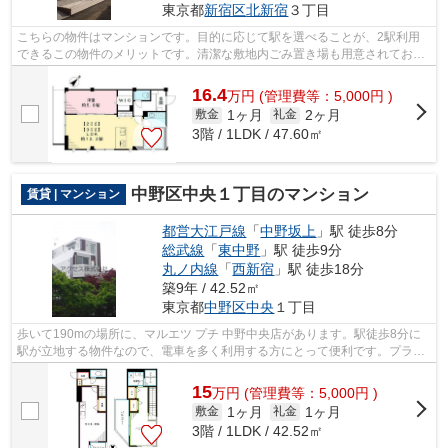
東京都
新宿区
北新宿
３丁目
こちらの物件はマンションです。目的に応じて駅を選べることが、2駅利用
できるこの物件のメリットです。清潔な敷地内ごみ置き場も用意されており
ます。常に新鮮な空気を取り入れられる...
16.4
万
円
(管理費等：5,000円 )
1ヶ月
2ヶ月
敷金
礼金
3階 / 1LDK / 47.60㎡
中野区中央１丁目のマンション
賃貸 | マンション
都営大江戸線
「
中野坂上
」駅 徒歩8分
総武線
「
東中野
」駅 徒歩9分
丸ノ内線
「
西新宿
」駅 徒歩18分
築9年 / 42.52㎡
東京都
中野区
中央
１丁目
歩いて190mの場所に、マルエツ プチ 中野中央店があります。駅徒歩8分に
駅が立地する物件なので、電車を多く利用する方にとって便利です。プライ
バシーをしっかり守れる、安心安全なマ...
15
万
円
(管理費等：5,000円 )
1ヶ月
1ヶ月
敷金
礼金
3階 / 1LDK / 42.52㎡