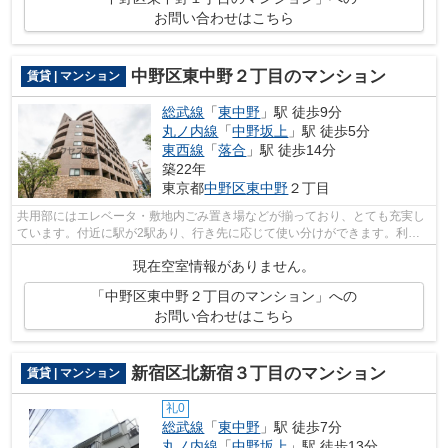
お問い合わせはこちら
中野区東中野２丁目のマンション
賃貸 | マンション
総武線
「
東中野
」駅 徒歩9分
丸ノ内線
「
中野坂上
」駅 徒歩5分
東西線
「
落合
」駅 徒歩14分
築22年
東京都
中野区
東中野
２丁目
共用部にはエレベータ・敷地内ごみ置き場などが揃っており、とても充実し
ています。付近に駅が2駅あり、行き先に応じて使い分けができます。利便
性の高い徒歩9分の物件です。こちらの...
現在空室情報がありません。
「中野区東中野２丁目のマンション」への
お問い合わせはこちら
新宿区北新宿３丁目のマンション
賃貸 | マンション
礼0
総武線
「
東中野
」駅 徒歩7分
丸ノ内線
「
中野坂上
」駅 徒歩13分