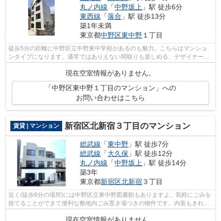
丸ノ内線
「
中野坂上
」駅 徒歩6分
東西線
「
落合
」駅 徒歩13分
築1年未満
東京都
中野区
東中野
１丁目
徒歩5分の距離に中野区立中野東中学校があるのも魅力。こちらはマンショ
ンタイプになります。通常ではありえない間取りも楽しめる、デザイナーズ
物件です。中野区エリアと総武線東中野...
現在空室情報がありません。
「中野区東中野１丁目のマンション」への
お問い合わせはこちら
新宿区北新宿３丁目のマンション
賃貸 | マンション
総武線
「
東中野
」駅 徒歩7分
総武線
「
大久保
」駅 徒歩12分
丸ノ内線
「
中野坂上
」駅 徒歩14分
築3年
東京都
新宿区
北新宿
３丁目
近く(徒歩6分の場所)には中野区立東中野図書館もありますよ。気軽にごみを
捨てることができて便利な敷地内ごみ置き場つきの物件です。内装もきれい
な一押しの築浅物件です。きれい好き...
現在空室情報がありません。