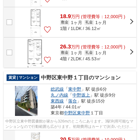
18.9
万
円
(管理費等：12,000円 )
1ヶ月
1ヶ月
敷金
礼金
1階 / 1LDK / 36.12㎡
26.3
万
円
(管理費等：12,000円 )
1ヶ月
1ヶ月
敷金
礼金
4階 / 2LDK / 45.53㎡
中野区東中野１丁目のマンション
賃貸 | マンション
総武線
「
東中野
」駅 徒歩6分
丸ノ内線
「
中野坂上
」駅 徒歩9分
東西線
「
落合
」駅 徒歩15分
築4年 / 44.01㎡
東京都
中野区
東中野
１丁目
中野区立東中野図書館が家から326mのところにあります。3駅利用可能なマ
ンションなので行動範囲も広がります。初期費用はカードで決済いただけま
す。朝に慌てることなく行動するために...
20.5
万
円
(管理費等：10,000円 )