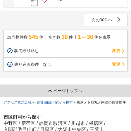
次の30件へ
545
38
1～30
該当物件数
件
空き数
件
件を表示
駅で絞り込む
変更
変更
絞り込み条件：
なし
ページトップへ
アクセス株式会社
>
(賃貸)路線・駅から探す
>
東京メトロ丸ノ内線の賃貸物件
市区町村から探す
中野区
/
新宿区
/
静岡市駿河区
/
川越市
/
板橋区
/
入間郡毛呂山町
/
目黒区
/
大阪市中央区
/
三鷹市