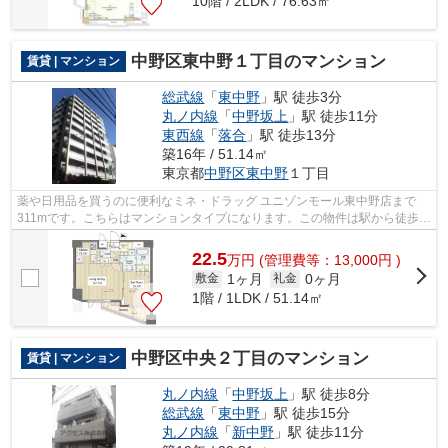
10階 / 2LDK / 76.63㎡
中野区東中野１丁目のマンション
賃貸 | マンション
総武線
「
東中野
」駅 徒歩3分
丸ノ内線
「
中野坂上
」駅 徒歩11分
東西線
「
落合
」駅 徒歩13分
築16年 / 51.14㎡
東京都
中野区
東中野
１丁目
薬や日用品を買うのに便利なミネ・ドラッグ ユニゾンモール東中野店まで
311mです。こちらはマンションタイプになります。この物件は駅から徒歩3
分の物件です。晴れの日は気持ち良い陽...
22.5
万
円
(管理費等：13,000円 )
1ヶ月
0ヶ月
敷金
礼金
1階 / 1LDK / 51.14㎡
中野区中央２丁目のマンション
賃貸 | マンション
丸ノ内線
「
中野坂上
」駅 徒歩8分
総武線
「
東中野
」駅 徒歩15分
丸ノ内線
「
新中野
」駅 徒歩11分