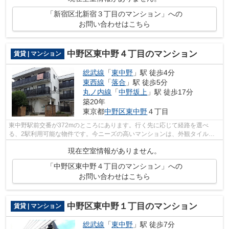
「新宿区北新宿３丁目のマンション」への
お問い合わせはこちら
中野区東中野４丁目のマンション
賃貸 | マンション
総武線
「
東中野
」駅 徒歩4分
東西線
「
落合
」駅 徒歩5分
丸ノ内線
「
中野坂上
」駅 徒歩17分
築20年
東京都
中野区
東中野
４丁目
東中野駅前交番が372mのところにあります。行く先に応じて経路を選べ
る、2駅利用可能な物件です。今ニーズの高いマンションは、外観タイル張
りのマンションです。総武線東中野をよく利...
現在空室情報がありません。
「中野区東中野４丁目のマンション」への
お問い合わせはこちら
中野区東中野１丁目のマンション
賃貸 | マンション
総武線
「
東中野
」駅 徒歩7分