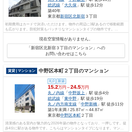
総武線
「
大久保
」駅 徒歩12分
築40年
東京都
新宿区
北新宿
３丁目
初期費用はカードで決済いただけます。物件の周辺に3駅あるので移動範囲
も広がります。防犯対策もバッチリなマンションタイプの物件です。
info@access-japan.tokyoまでお問い合わせく...
現在空室情報がありません。
「新宿区北新宿３丁目のマンション」への
お問い合わせはこちら
中野区本町２丁目のマンション
賃貸 | マンション
礼0
新築
15.2
24.5
万円～
万円
丸ノ内線
「
中野坂上
」駅 徒歩4分
総武線
「
東中野
」駅 徒歩19分
丸ノ内方南支線
「
中野新橋
」駅 徒歩11分
築1年未満 / 25.87㎡～44.87㎡
東京都
中野区
本町
２丁目
清潔感のある室内が魅力的な2026年築の物件となっており、一押しです。徒
歩4分に駅がある物件です。こちらはマンションタイプになります。マンシ