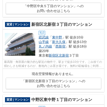
「中野区中央５丁目のマンション」への
お問い合わせはこちら
新宿区北新宿３丁目のマンション
賃貸 | マンション
礼0
総武線
「
東中野
」駅 徒歩10分
山手線
「
新大久保
」駅 徒歩13分
丸ノ内線
「
西新宿
」駅 徒歩18分
築20年
東京都
新宿区
北新宿
３丁目
最高階・角部屋の魅力的な駅近の物件で、駅まで徒歩10分です。ごみ捨ての
煩わしさを軽減するのが、敷地内ごみ置き場です。無料の駐輪場をご利用い
ただけます！新宿区エリアの賃貸情報...
現在空室情報がありません。
「新宿区北新宿３丁目のマンション」への
お問い合わせはこちら
中野区東中野１丁目のマンション
賃貸 | マンション