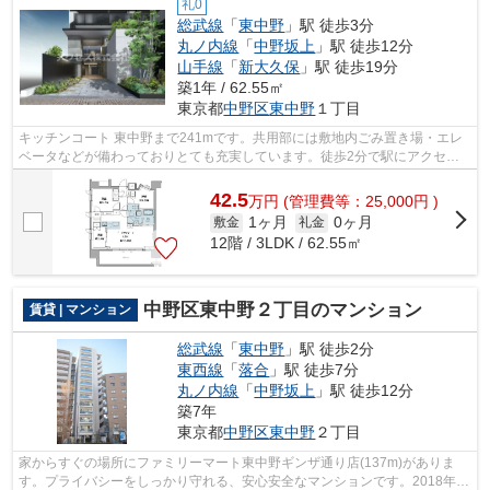
礼0
総武線
「
東中野
」駅 徒歩3分
丸ノ内線
「
中野坂上
」駅 徒歩12分
山手線
「
新大久保
」駅 徒歩19分
築1年 / 62.55㎡
東京都
中野区
東中野
１丁目
キッチンコート 東中野まで241mです。共用部には敷地内ごみ置き場・エレ
ベータなどが備わっておりとても充実しています。徒歩2分で駅にアクセス
できる物件です。夏場は特に涼しい通風...
42.5
万
円
(管理費等：25,000円 )
1ヶ月
0ヶ月
敷金
礼金
12階 / 3LDK / 62.55㎡
中野区東中野２丁目のマンション
賃貸 | マンション
総武線
「
東中野
」駅 徒歩2分
東西線
「
落合
」駅 徒歩7分
丸ノ内線
「
中野坂上
」駅 徒歩12分
築7年
東京都
中野区
東中野
２丁目
家からすぐの場所にファミリーマート東中野ギンザ通り店(137m)がありま
す。プライバシーをしっかり守れる、安心安全なマンションです。2018年築