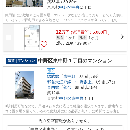
築38年 / 39.80㎡
東京都
中野区
中央
２丁目
共用部には敷地内ごみ置き場・エレベータなどが揃っており、とても充実し
ています。3駅利用できる立地となっていて、アクセスが良いです。おしゃ
れなあなたにピッタリな外観タイル張り...
12
万
円
(管理費等：5,000円 )
1ヶ月
1ヶ月
敷金
礼金
2階 / 2DK / 39.80㎡
中野区東中野１丁目のマンション
賃貸 | マンション
敷0
総武線
「
東中野
」駅 徒歩9分
都営大江戸線
「
中野坂上
」駅 徒歩7分
東西線
「
落合
」駅 徒歩15分
築12年
東京都
中野区
東中野
１丁目
3駅利用可能なので、用途や行き先に応じて経路を選択できます。敷地内に
ゴミ置き場を備えているので敷地外に出る必要が無く、短時間でごみ出しを
終えられます。クレジットカードで初期...
現在空室情報がありません。
「中野区東中野１丁目のマンション」への