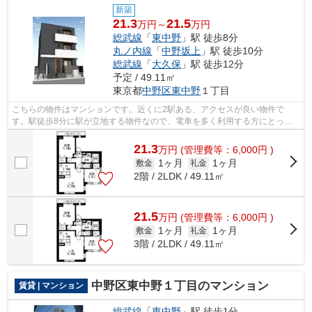
新築
21.3
21.5
万円～
万円
総武線
「
東中野
」駅 徒歩8分
丸ノ内線
「
中野坂上
」駅 徒歩10分
総武線
「
大久保
」駅 徒歩12分
予定 / 49.11㎡
東京都
中野区
東中野
１丁目
こちらの物件はマンションです。近くに2駅ある、アクセスが良い物件で
す。駅徒歩8分に駅が立地する物件なので、電車を多く利用する方にとって
便利です。総武線東中野周辺の不動産情報...
21.3
万
円
(管理費等：6,000円 )
1ヶ月
1ヶ月
敷金
礼金
2階 / 2LDK / 49.11㎡
21.5
万
円
(管理費等：6,000円 )
1ヶ月
1ヶ月
敷金
礼金
3階 / 2LDK / 49.11㎡
中野区東中野１丁目のマンション
賃貸 | マンション
総武線
「
東中野
」駅 徒歩1分