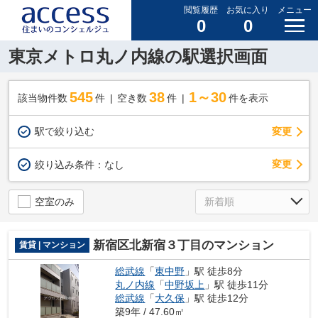
閲覧履歴
お気に入り
メニュー
0
0
東京メトロ丸ノ内線の駅選択画面
545
38
1～30
該当物件数
件
空き数
件
件を表示
駅で絞り込む
変更
変更
絞り込み条件：
なし
空室のみ
新宿区北新宿３丁目のマンション
賃貸 | マンション
総武線
「
東中野
」駅 徒歩8分
丸ノ内線
「
中野坂上
」駅 徒歩11分
総武線
「
大久保
」駅 徒歩12分
築9年 / 47.60㎡