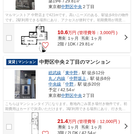
築19年 / 29.81㎡
東京都
中野区
中央
２丁目
マルマンストア 中野店まで421mです。高いニーズのある、駅徒歩8分の物件
です。2駅利用できる場所にあり、アクセスが便利です。初期費用が用意出
来なくても安心。カード決済可能です。...
10.6
万
円
(管理費等：3,000円 )
1ヶ月
1ヶ月
敷金
礼金
2階 / 1DK / 29.81㎡
中野区中央２丁目のマンション
賃貸 | マンション
総武線
「
東中野
」駅 徒歩12分
丸ノ内線
「
中野坂上
」駅 徒歩8分
中央線
「
中野
」駅 徒歩20分
予定 / 42.54㎡
東京都
中野区
中央
２丁目
こちらはマンションタイプになります。敷地内ごみ置き場付き物件です。初
期費用はカードで決済いただけます。3駅利用できる場所にあり、行き先に
合わせて使い分けができます。中野区の...
21.4
万
円
(管理費等：12,000円 )
1ヶ月
1ヶ月
敷金
礼金
3階 / 2LDK / 42.54㎡