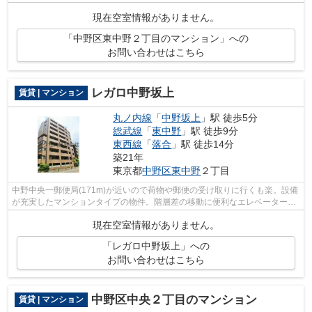
の物件となっており、きれいな室内が魅...
現在空室情報がありません。
「中野区東中野２丁目のマンション」への
お問い合わせはこちら
レガロ中野坂上
賃貸 | マンション
丸ノ内線
「
中野坂上
」駅 徒歩5分
総武線
「
東中野
」駅 徒歩9分
東西線
「
落合
」駅 徒歩14分
築21年
東京都
中野区
東中野
２丁目
中野中央一郵便局(171m)が近いので荷物や郵便の受け取りに行くも楽。設備
が充実したマンションタイプの物件。階層差の移動に便利なエレベーターが
ついています。こちらの物件は周辺に...
現在空室情報がありません。
「レガロ中野坂上」への
お問い合わせはこちら
中野区中央２丁目のマンション
賃貸 | マンション