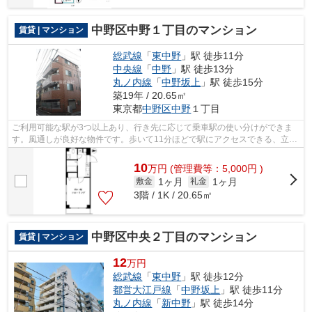
中野区中野１丁目のマンション
賃貸 | マンション
総武線
「
東中野
」駅 徒歩11分
中央線
「
中野
」駅 徒歩13分
丸ノ内線
「
中野坂上
」駅 徒歩15分
築19年 / 20.65㎡
東京都
中野区
中野
１丁目
ご利用可能な駅が3つ以上あり、行き先に応じて乗車駅の使い分けができま
す。風通しが良好な物件です。歩いて11分ほどで駅にアクセスできる、立地
の良さも魅力の物件です。満足できる素...
10
万
円
(管理費等：5,000円 )
1ヶ月
1ヶ月
敷金
礼金
3階 / 1K / 20.65㎡
中野区中央２丁目のマンション
賃貸 | マンション
12
万円
総武線
「
東中野
」駅 徒歩12分
都営大江戸線
「
中野坂上
」駅 徒歩11分
丸ノ内線
「
新中野
」駅 徒歩14分