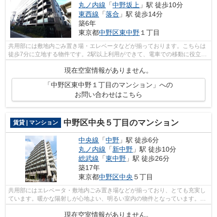
丸ノ内線
「
中野坂上
」駅 徒歩10分
東西線
「
落合
」駅 徒歩14分
築6年
東京都
中野区
東中野
１丁目
共用部には敷地内ごみ置き場・エレベータなどが揃っております。こちらは
徒歩7分に立地する物件です。2駅以上利用ができて、電車での移動に役立つ
物件です。築4年の築浅物件。防犯対策...
現在空室情報がありません。
「中野区東中野１丁目のマンション」への
お問い合わせはこちら
中野区中央５丁目のマンション
賃貸 | マンション
中央線
「
中野
」駅 徒歩6分
丸ノ内線
「
新中野
」駅 徒歩10分
総武線
「
東中野
」駅 徒歩26分
築17年
東京都
中野区
中央
５丁目
共用部にはエレベータ・敷地内ごみ置き場などが揃っており、とても充実し
ています。暖かな陽射しが心地よい、明るい室内の物件となっています。こ
ちらはマンションタイプになります。...
現在空室情報がありません。