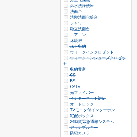
温水洗浄便座
洗面台
洗髪洗面化粧台
シャワー
独立洗面台
エアコン
床暖房
床下収納
ウォークインクロゼット
ウォークインシューズクロゼッ
ト
収納豊富
CS
BS
CATV
光ファイバー
インターネット対応
オートロック
TVモニタ付インターホン
宅配ボックス
24時間緊急通報システム
ディンプルキー
防犯カメラ