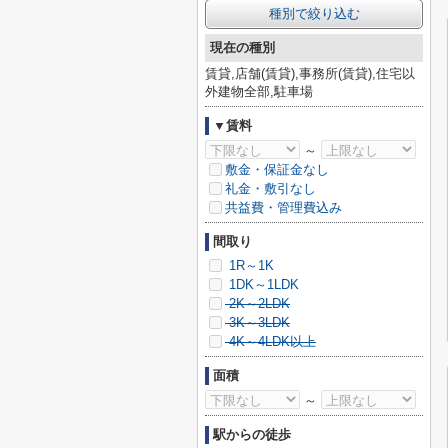
種別で絞り込む
現在の種別
賃貸,店舗(賃貸),事務所(賃貸),住宅以
外建物全部,駐車場
▼賃料
～
敷金・保証金なし
礼金・敷引なし
共益費・管理費込み
間取り
1R～1K
1DK～1LDK
2K～2LDK
3K～3LDK
4K～4LDK以上
面積
～
駅からの徒歩