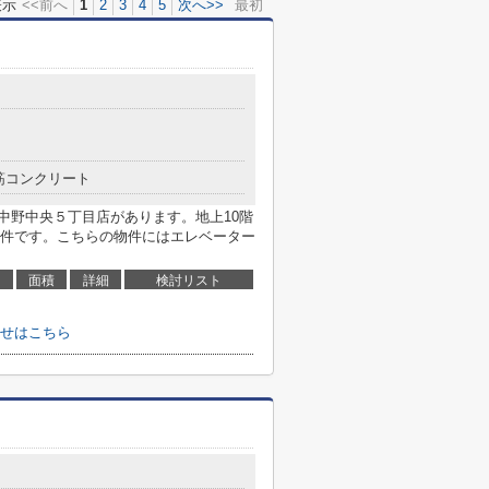
表示
<<前へ
1
2
3
4
5
次へ>>
最初
筋コンクリート
 中野中央５丁目店があります。地上10階
件です。こちらの物件にはエレベーター
面積
詳細
検討リスト
せはこちら