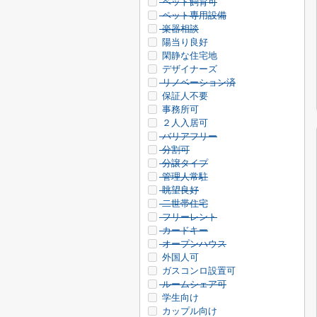
ペット飼育可
ペット専用設備
楽器相談
陽当り良好
閑静な住宅地
デザイナーズ
リノベーション済
保証人不要
事務所可
２人入居可
バリアフリー
分割可
分譲タイプ
管理人常駐
眺望良好
二世帯住宅
フリーレント
カードキー
オープンハウス
外国人可
ガスコンロ設置可
ルームシェア可
学生向け
カップル向け