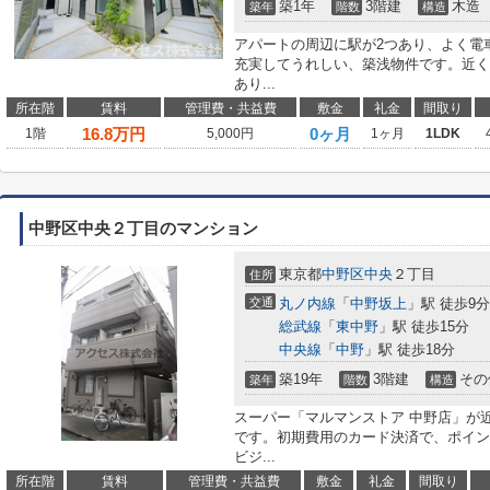
築1年
3階建
木造
築年
階数
構造
アパートの周辺に駅が2つあり、よく電
充実してうれしい、築浅物件です。近くに
あり...
所在階
賃料
管理費・共益費
敷金
礼金
間取り
16.8
万円
0ヶ月
1階
5,000円
1ヶ月
1LDK
中野区中央２丁目のマンション
東京都
中野区
中央
２丁目
住所
交通
丸ノ内線
「
中野坂上
」駅 徒歩9分
総武線
「
東中野
」駅 徒歩15分
中央線
「
中野
」駅 徒歩18分
築19年
3階建
その
築年
階数
構造
スーパー「マルマンストア 中野店」が近
です。初期費用のカード決済で、ポイン
ビジ...
所在階
賃料
管理費・共益費
敷金
礼金
間取り