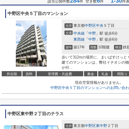
284
6
1-30
該当公開件数
件 空き数
件
件
中野区中央５丁目のマンション
東京都
中野区
中央
５丁目
住所
交通
中央線
「
中野
」駅 徒歩6分
東西線
「
中野
」駅 徒歩6分
築17年
10階建
鉄
築年
階数
構造
歩いて312mの場所に、まいばすけっと
建てのマンションは、弊社イチオシの物
が付...
所在階
賃料
管理費・共益費
敷金
礼金
間取り
現在空室情報がありません。
中野区中央５丁目のマンションへのお問い合わ
中野区東中野２丁目のテラス
東京都
中野区
東中野
２丁目
住所