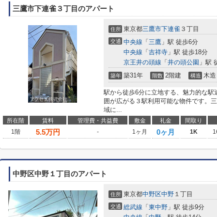
三鷹市下連雀３丁目のアパート
東京都
三鷹市
下連雀
３丁目
住所
交通
中央線
「
三鷹
」駅 徒歩6分
中央線
「
吉祥寺
」駅 徒歩18分
京王井の頭線
「
井の頭公園
」駅 
築31年
2階建
木造
築年
階数
構造
駅から徒歩6分に立地する、魅力的な駅
囲が広がる３駅利用可能な物件です。三
域に...
所在階
賃料
管理費・共益費
敷金
礼金
間取り
5.5
万円
0ヶ月
1階
-
1ヶ月
1K
1
中野区中野１丁目のアパート
東京都
中野区
中野
１丁目
住所
交通
総武線
「
東中野
」駅 徒歩9分