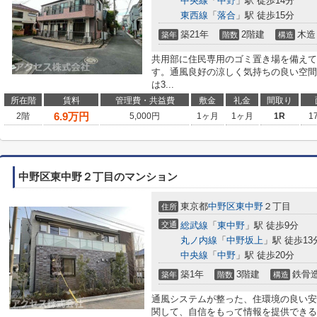
中央線
「
中野
」駅 徒歩14分
東西線
「
落合
」駅 徒歩15分
築21年
2階建
木造
築年
階数
構造
共用部に住民専用のゴミ置き場を備えて
す。通風良好の涼しく気持ちの良い空間
は3...
所在階
賃料
管理費・共益費
敷金
礼金
間取り
6.9
万円
2階
5,000円
1ヶ月
1ヶ月
1R
1
中野区東中野２丁目のマンション
東京都
中野区
東中野
２丁目
住所
交通
総武線
「
東中野
」駅 徒歩9分
丸ノ内線
「
中野坂上
」駅 徒歩13
中央線
「
中野
」駅 徒歩20分
築1年
3階建
鉄骨
築年
階数
構造
通風システムが整った、住環境の良い安
関して、自信をもって情報を提供できる