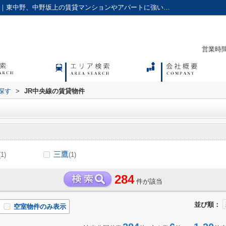
JR中央線の駅選択画面｜アクセス株式会社｜東中野、中野坂上の賃貸マンションやアパートに強い不動産会社
営業時間：
探す
>
JR中央線の賃貸物件
三鷹
(1)
(1)
284
件が該当
並び順：
空室物件のみ表示