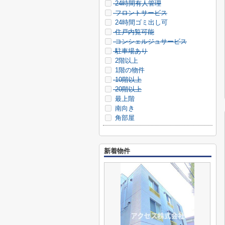
24時間有人管理
フロントサービス
24時間ゴミ出し可
住戸内覧可能
コンシェルジュサービス
駐車場あり
2階以上
1階の物件
10階以上
20階以上
最上階
南向き
角部屋
新着物件