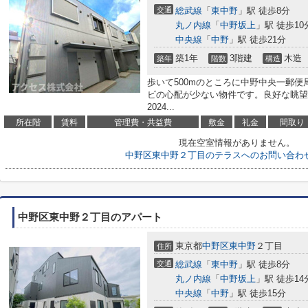
交通
総武線
「
東中野
」駅 徒歩8分
丸ノ内線
「
中野坂上
」駅 徒歩10
中央線
「
中野
」駅 徒歩21分
築1年
3階建
木造
築年
階数
構造
歩いて500mのところに中野中央一郵
ビの心配が少ない物件です。良好な眺望
2024...
所在階
賃料
管理費・共益費
敷金
礼金
間取り
現在空室情報がありません。
中野区東中野２丁目のテラスへのお問い合わ
中野区東中野２丁目のアパート
東京都
中野区
東中野
２丁目
住所
交通
総武線
「
東中野
」駅 徒歩8分
丸ノ内線
「
中野坂上
」駅 徒歩14
中央線
「
中野
」駅 徒歩15分