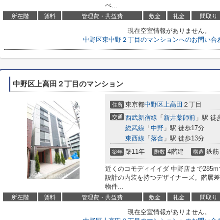
べ...
所在階
賃料
管理費・共益費
敷金
礼金
間取り
現在空室情報がありません。
中野区東中野２丁目のマンションへのお問い合
中野区上高田２丁目のマンション
東京都
中野区
上高田
２丁目
住所
交通
西武新宿線
「
新井薬師前
」駅 徒
総武線
「
中野
」駅 徒歩17分
東西線
「
落合
」駅 徒歩13分
築11年
4階建
鉄筋
築年
階数
構造
近くのコモディイイダ 中野店まで285
設計の内装を持つデザイナーズ。階層差
物件...
所在階
賃料
管理費・共益費
敷金
礼金
間取り
現在空室情報がありません。