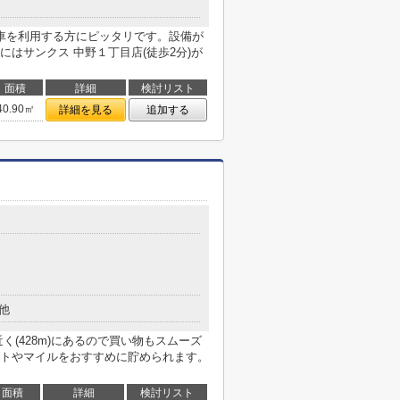
車を利用する方にピッタリです。設備が
はサンクス 中野１丁目店(徒歩2分)が
面積
詳細
検討リスト
40.90㎡
詳細を見る
追加する
他
く(428m)にあるので買い物もスムーズ
トやマイルをおすすめに貯められます。
面積
詳細
検討リスト