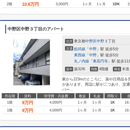
10.6
万円
2階
3,000円
1ヶ月
1ヶ月
1DK
2
中野区中野３丁目のアパート
東京都
中野区
中野
３丁目
住所
交通
総武線
「
中野
」駅 徒歩5分
東西線
「
中野
」駅 徒歩5分
丸ノ内線
「
東高円寺
」駅 徒歩11
築32年
4階建
木造
築年
階数
構造
家から223mのところに、薬や日用品を
があります。周辺に駅が二つあり、交通
パー...
所在階
賃料
管理費・共益費
敷金
礼金
間取り
9
万円
1階
4,000円
1ヶ月
1ヶ月
1K
16
9
万円
1階
4,000円
1ヶ月
1ヶ月
1K
16