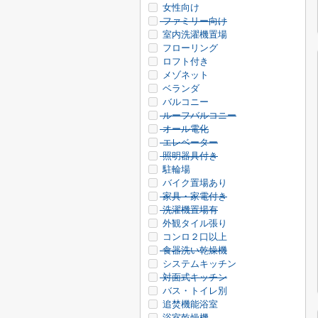
女性向け
ファミリー向け
室内洗濯機置場
フローリング
ロフト付き
メゾネット
ベランダ
バルコニー
ルーフバルコニー
オール電化
エレベーター
照明器具付き
駐輪場
バイク置場あり
家具・家電付き
洗濯機置場有
外観タイル張り
コンロ２口以上
食器洗い乾燥機
システムキッチン
対面式キッチン
バス・トイレ別
追焚機能浴室
浴室乾燥機