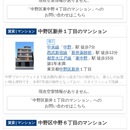
現在空室情報がありません。
「中野区東中野４丁目のマンション」への
お問い合わせはこちら
中野区新井１丁目のマンション
賃貸 | マンション
敷0
中央線
「
中野
」駅 徒歩7分
西武新宿線
「
新井薬師前
」駅 徒歩12分
都営大江戸線
「
東中野
」駅 徒歩15分
築1年未満
東京都
中野区
新井
１丁目
中野ブロードウェイまで徒歩圏内♪駅から徒歩7分の物件なら、暮らしのお買
い物も便利です。令和7年築の物件となっており、スタイリッシュで洗練さ
れた室内が魅力となっています。こちら...
現在空室情報がありません。
「中野区新井１丁目のマンション」への
お問い合わせはこちら
中野区中野６丁目のマンション
賃貸 | マンション