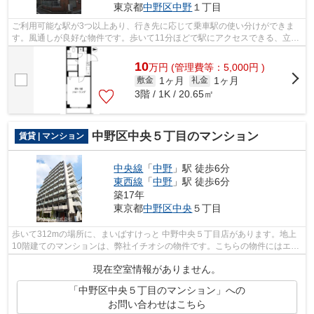
東京都
中野区
中野
１丁目
ご利用可能な駅が3つ以上あり、行き先に応じて乗車駅の使い分けができま
す。風通しが良好な物件です。歩いて11分ほどで駅にアクセスできる、立地
の良さも魅力の物件です。満足できる素...
10
万
円
(管理費等：5,000円 )
1ヶ月
1ヶ月
敷金
礼金
3階 / 1K / 20.65㎡
中野区中央５丁目のマンション
賃貸 | マンション
中央線
「
中野
」駅 徒歩6分
東西線
「
中野
」駅 徒歩6分
築17年
東京都
中野区
中央
５丁目
歩いて312mの場所に、まいばすけっと 中野中央５丁目店があります。地上
10階建てのマンションは、弊社イチオシの物件です。こちらの物件にはエレ
ベーターが付いています。眺望良好なマ...
現在空室情報がありません。
「中野区中央５丁目のマンション」への
お問い合わせはこちら