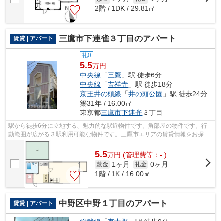
2階 / 1DK / 29.81㎡
三鷹市下連雀３丁目のアパート
賃貸 | アパート
礼0
5.5
万円
中央線
「
三鷹
」駅 徒歩6分
中央線
「
吉祥寺
」駅 徒歩18分
京王井の頭線
「
井の頭公園
」駅 徒歩24分
築31年 / 16.00㎡
東京都
三鷹市
下連雀
３丁目
駅から徒歩6分に立地する、魅力的な駅近物件です。角部屋の物件です。行
動範囲が広がる３駅利用可能な物件です。三鷹市エリアの賃貸情報をお探し
なら、地域に詳しいアクセスへご連絡く...
5.5
万
円
(管理費等：- )
1ヶ月
0ヶ月
敷金
礼金
1階 / 1K / 16.00㎡
中野区中野１丁目のアパート
賃貸 | アパート