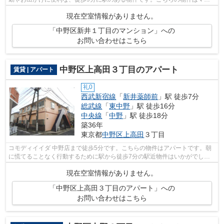
ションです。アクセスで紹介する、中野...
現在空室情報がありません。
「中野区新井１丁目のマンション」への
お問い合わせはこちら
中野区上高田３丁目のアパート
賃貸 | アパート
礼0
西武新宿線
「
新井薬師前
」駅 徒歩7分
総武線
「
東中野
」駅 徒歩16分
中央線
「
中野
」駅 徒歩18分
築36年
東京都
中野区
上高田
３丁目
コモディイイダ 中野店まで徒歩5分です。こちらの物件はアパートです。朝
に慌てることなく行動するために駅から徒歩7分の駅近物件はいかがでしょ
うか。敷地内にごみ置き場があるので、...
現在空室情報がありません。
「中野区上高田３丁目のアパート」への
お問い合わせはこちら