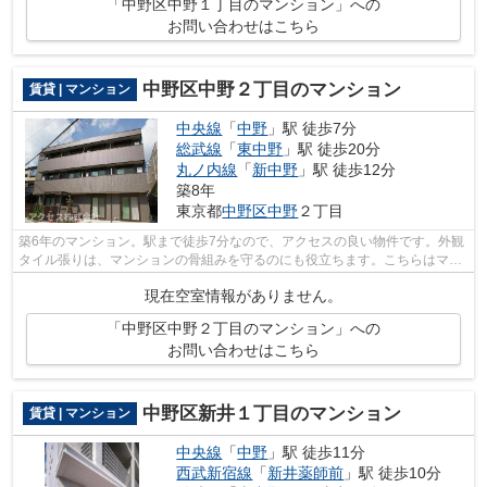
「中野区中野１丁目のマンション」への
お問い合わせはこちら
中野区中野２丁目のマンション
賃貸 | マンション
中央線
「
中野
」駅 徒歩7分
総武線
「
東中野
」駅 徒歩20分
丸ノ内線
「
新中野
」駅 徒歩12分
築8年
東京都
中野区
中野
２丁目
築6年のマンション。駅まで徒歩7分なので、アクセスの良い物件です。外観
タイル張りは、マンションの骨組みを守るのにも役立ちます。こちらはマン
ションタイプになります。アクセスな...
現在空室情報がありません。
「中野区中野２丁目のマンション」への
お問い合わせはこちら
中野区新井１丁目のマンション
賃貸 | マンション
中央線
「
中野
」駅 徒歩11分
西武新宿線
「
新井薬師前
」駅 徒歩10分