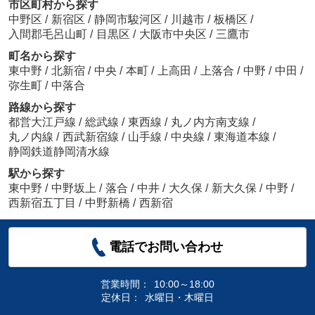
市区町村から探す
中野区
/
新宿区
/
静岡市駿河区
/
川越市
/
板橋区
/
入間郡毛呂山町
/
目黒区
/
大阪市中央区
/
三鷹市
町名から探す
東中野
/
北新宿
/
中央
/
本町
/
上高田
/
上落合
/
中野
/
中田
/
弥生町
/
中落合
路線から探す
都営大江戸線
/
総武線
/
東西線
/
丸ノ内方南支線
/
丸ノ内線
/
西武新宿線
/
山手線
/
中央線
/
東海道本線
/
静岡鉄道静岡清水線
駅から探す
東中野
/
中野坂上
/
落合
/
中井
/
大久保
/
新大久保
/
中野
/
西新宿五丁目
/
中野新橋
/
西新宿
電話でお問い合わせ
営業時間：
10:00～18:00
定休日：
水曜日・木曜日