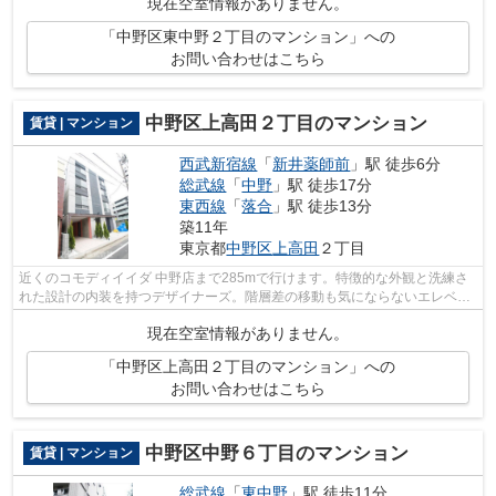
現在空室情報がありません。
「中野区東中野２丁目のマンション」への
お問い合わせはこちら
中野区上高田２丁目のマンション
賃貸 | マンション
西武新宿線
「
新井薬師前
」駅 徒歩6分
総武線
「
中野
」駅 徒歩17分
東西線
「
落合
」駅 徒歩13分
築11年
東京都
中野区
上高田
２丁目
近くのコモディイイダ 中野店まで285mで行けます。特徴的な外観と洗練さ
れた設計の内装を持つデザイナーズ。階層差の移動も気にならないエレベー
タ付きの物件です。利便性の高い設備と...
現在空室情報がありません。
「中野区上高田２丁目のマンション」への
お問い合わせはこちら
中野区中野６丁目のマンション
賃貸 | マンション
総武線
「
東中野
」駅 徒歩11分