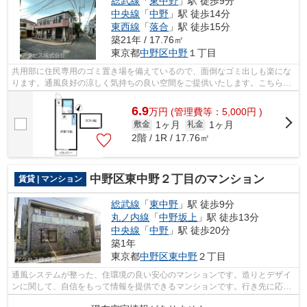
総武線
「
東中野
」駅 徒歩9分
中央線
「
中野
」駅 徒歩14分
東西線
「
落合
」駅 徒歩15分
築21年 / 17.76㎡
東京都
中野区
中野
１丁目
共用部に住民専用のゴミ置き場を備えているので、面倒なゴミ出しも楽にな
ります。通風良好の涼しく気持ちの良い空間をご提供いたします。こちらの
アパートは3駅が近くにあり便利です。...
6.9
万
円
(管理費等：5,000円 )
1ヶ月
1ヶ月
敷金
礼金
2階 / 1R / 17.76㎡
中野区東中野２丁目のマンション
賃貸 | マンション
総武線
「
東中野
」駅 徒歩9分
丸ノ内線
「
中野坂上
」駅 徒歩13分
中央線
「
中野
」駅 徒歩20分
築1年
東京都
中野区
東中野
２丁目
通風システムが整った、住環境の良い安心のマンションです。造りとデザイ
ンに関して、自信をもって情報を提供できるマンションです。行き先に応じ
て駅を選べる3駅利用可能なマンション...