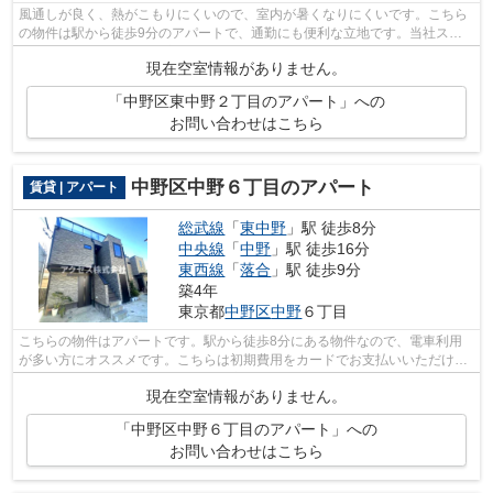
風通しが良く、熱がこもりにくいので、室内が暑くなりにくいです。こちら
の物件は駅から徒歩9分のアパートで、通勤にも便利な立地です。当社スタ
ッフが中野区地域の不動産情報をご提供...
現在空室情報がありません。
「中野区東中野２丁目のアパート」への
お問い合わせはこちら
中野区中野６丁目のアパート
賃貸 | アパート
総武線
「
東中野
」駅 徒歩8分
中央線
「
中野
」駅 徒歩16分
東西線
「
落合
」駅 徒歩9分
築4年
東京都
中野区
中野
６丁目
こちらの物件はアパートです。駅から徒歩8分にある物件なので、電車利用
が多い方にオススメです。こちらは初期費用をカードでお支払いいただける
物件です。アクセススタッフが不動産に...
現在空室情報がありません。
「中野区中野６丁目のアパート」への
お問い合わせはこちら