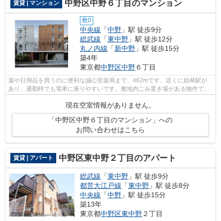
中野区中野６丁目のマンション
賃貸 | マンション
敷0
中央線
「
中野
」駅 徒歩9分
総武線
「
東中野
」駅 徒歩12分
丸ノ内線
「
新中野
」駅 徒歩15分
築4年
東京都
中野区
中野
６丁目
薬や日用品を買うのに便利な誠心堂薬局まで、462mです。近くに始発駅が
あり、通勤時でも電車に座りやすいです。敷地内ごみ置き場がある物件で
す。通勤やお出かけに便利な、徒歩9分に駅...
現在空室情報がありません。
「中野区中野６丁目のマンション」への
お問い合わせはこちら
中野区東中野２丁目のアパート
賃貸 | アパート
総武線
「
東中野
」駅 徒歩9分
都営大江戸線
「
東中野
」駅 徒歩8分
中央線
「
中野
」駅 徒歩15分
築13年
東京都
中野区
東中野
２丁目