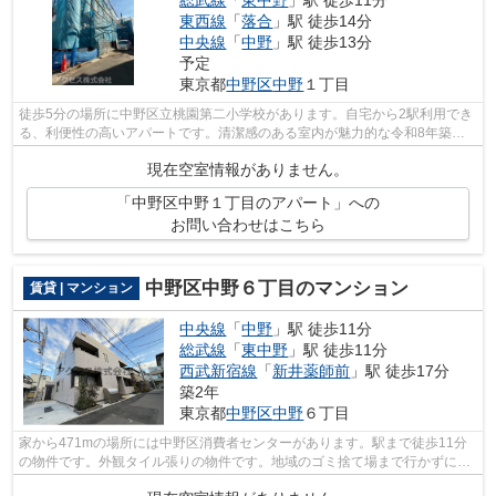
東西線
「
落合
」駅 徒歩14分
中央線
「
中野
」駅 徒歩13分
予定
東京都
中野区
中野
１丁目
徒歩5分の場所に中野区立桃園第二小学校があります。自宅から2駅利用でき
る、利便性の高いアパートです。清潔感のある室内が魅力的な令和8年築の
物件となっており、一押しです。最上階...
現在空室情報がありません。
「中野区中野１丁目のアパート」への
お問い合わせはこちら
中野区中野６丁目のマンション
賃貸 | マンション
中央線
「
中野
」駅 徒歩11分
総武線
「
東中野
」駅 徒歩11分
西武新宿線
「
新井薬師前
」駅 徒歩17分
築2年
東京都
中野区
中野
６丁目
家から471mの場所には中野区消費者センターがあります。駅まで徒歩11分
の物件です。外観タイル張りの物件です。地域のゴミ捨て場まで行かずにサ
ッとゴミ出しできるように、共用部にゴ...