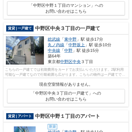
「中野区中野１丁目のマンション」への
お問い合わせはこちら
中野区中央３丁目の一戸建て
賃貸 | 一戸建て
総武線
「
東中野
」駅 徒歩17分
丸ノ内線
「
中野坂上
」駅 徒歩10分
中央線
「
中野
」駅 徒歩15分
築64年
東京都
中野区
中央
３丁目
こちらの一戸建てでは初期費用をカードでお支払いいただけます。2駅利用
可能な一戸建てなので行動範囲も広がります。こちらの物件は一戸建てで
す。総武線東中野近辺にて、戸建物件を検...
現在空室情報がありません。
「中野区中央３丁目の一戸建て」への
お問い合わせはこちら
中野区中野１丁目のアパート
賃貸 | アパート
新築
総武線
「
東中野
」駅 徒歩11分