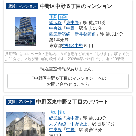
中野区中野６丁目のマンション
賃貸 | マンション
礼0
新築
総武線
「
東中野
」駅 徒歩11分
中央線
「
中野
」駅 徒歩13分
西武新宿線
「
新井薬師前
」駅 徒歩14分
築1年未満
東京都
中野区
中野
６丁目
共用部にはエレベータ・敷地内ごみ置き場などが揃っております。駅まで徒
歩11分と、立地が魅力的な物件です。2026年築の物件です。地上10階建て
の物件です。当社スタッフが中野区地域...
現在空室情報がありません。
「中野区中野６丁目のマンション」への
お問い合わせはこちら
中野区東中野２丁目のアパート
賃貸 | アパート
敷0
礼0
総武線
「
東中野
」駅 徒歩10分
丸ノ内線
「
中野坂上
」駅 徒歩12分
中央線
「
中野
」駅 徒歩16分
築12年