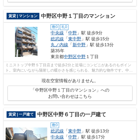
中野区中野１丁目のマンション
賃貸 | マンション
敷0
礼0
中央線
「
中野
」駅 徒歩9分
総武線
「
東中野
」駅 徒歩15分
丸ノ内線
「
新中野
」駅 徒歩13分
築35年
東京都
中野区
中野
１丁目
ミニストップ中野５丁目店まで徒歩2分と近場にコンビニがあるのもポイン
ト。室内にいながら陽射しの暖かさを感じられる、魅力的な物件です。中野
区の賃貸情報はお任せください。お仕事...
現在空室情報がありません。
「中野区中野１丁目のマンション」への
お問い合わせはこちら
中野区中野６丁目の一戸建て
賃貸 | 一戸建て
敷0
総武線
「
東中野
」駅 徒歩13分
中央線
「
中野
」駅 徒歩17分