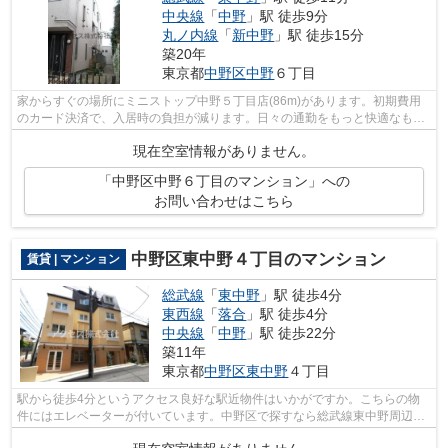
中央線
「
中野
」駅 徒歩9分
丸ノ内線
「
新中野
」駅 徒歩15分
築20年
東京都
中野区
中野
６丁目
家からすぐの場所にミニストップ中野５丁目店(86m)があります。初期費用
のカード決済で、入居時の負担が減ります。日々の通勤をもっと快適なもの
にする、3駅利用可能な物件です。駅ま...
現在空室情報がありません。
「中野区中野６丁目のマンション」への
お問い合わせはこちら
中野区東中野４丁目のマンション
賃貸 | マンション
総武線
「
東中野
」駅 徒歩4分
東西線
「
落合
」駅 徒歩4分
中央線
「
中野
」駅 徒歩22分
築11年
東京都
中野区
東中野
４丁目
駅から徒歩4分というアクセス良好な駅近物件はいかがですか。こちらの物
件にはエレベーターが付いています。中野区で探すなら総武線東中野周辺は
いかがでしょうか。こちらの物件へのお...