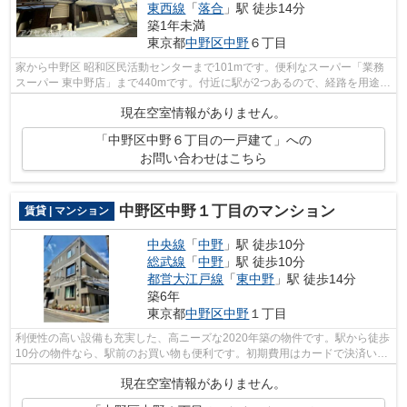
東西線
「
落合
」駅 徒歩14分
築1年未満
東京都
中野区
中野
６丁目
家から中野区 昭和区民活動センターまで101mです。便利なスーパー「業務
スーパー 東中野店」まで440mです。付近に駅が2つあるので、経路を用途や
行き先によって選べる物件です。中野区...
現在空室情報がありません。
「中野区中野６丁目の一戸建て」への
お問い合わせはこちら
中野区中野１丁目のマンション
賃貸 | マンション
中央線
「
中野
」駅 徒歩10分
総武線
「
中野
」駅 徒歩10分
都営大江戸線
「
東中野
」駅 徒歩14分
築6年
東京都
中野区
中野
１丁目
利便性の高い設備も充実した、高ニーズな2020年築の物件です。駅から徒歩
10分の物件なら、駅前のお買い物も便利です。初期費用はカードで決済いた
だけます。賃貸物件をお探しなら、当...
現在空室情報がありません。