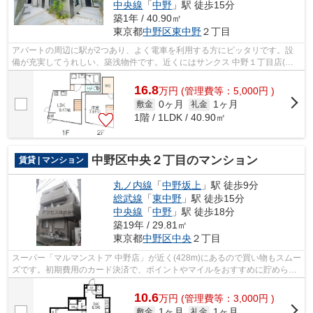
中央線
「
中野
」駅 徒歩15分
築1年 / 40.90㎡
東京都
中野区
東中野
２丁目
アパートの周辺に駅が2つあり、よく電車を利用する方にピッタリです。設
備が充実してうれしい、築浅物件です。近くにはサンクス 中野１丁目店(徒
歩2分)がありちょっとした買い物に便利...
16.8
万
円
(管理費等：5,000円 )
0ヶ月
1ヶ月
敷金
礼金
1階 / 1LDK / 40.90㎡
中野区中央２丁目のマンション
賃貸 | マンション
丸ノ内線
「
中野坂上
」駅 徒歩9分
総武線
「
東中野
」駅 徒歩15分
中央線
「
中野
」駅 徒歩18分
築19年 / 29.81㎡
東京都
中野区
中央
２丁目
スーパー「マルマンストア 中野店」が近く(428m)にあるので買い物もスムー
ズです。初期費用のカード決済で、ポイントやマイルをおすすめに貯められ
ます。ビジネスマンに高ニーズな、3...
10.6
万
円
(管理費等：3,000円 )
1ヶ月
1ヶ月
敷金
礼金