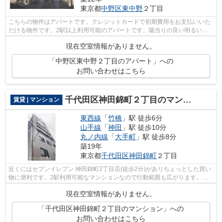
東京都
中野区
東中野
２丁目
こちらの物件はアパートです。クレジットカードで初期費用をお支払いいた
だける物件です。2駅以上利用可能のアパートです。陽当りの良い明るい環
境が魅力の一押し物件となっています。...
現在空室情報がありません。
「中野区東中野２丁目のアパート」への
お問い合わせはこちら
千代田区神田錦町２丁目のマンション
賃貸 | マンション
東西線
「
竹橋
」駅 徒歩6分
山手線
「
神田
」駅 徒歩10分
丸ノ内線
「
大手町
」駅 徒歩8分
築19年
東京都
千代田区
神田錦町
２丁目
近くにはセブンイレブン 神田錦町2丁目店(徒歩2分)がありちょっとした買い
物に便利です。2駅利用可能なマンションなので行動範囲も広がります。防
犯対策もバッチリなマンションタイプ...
現在空室情報がありません。
「千代田区神田錦町２丁目のマンション」への
お問い合わせはこちら