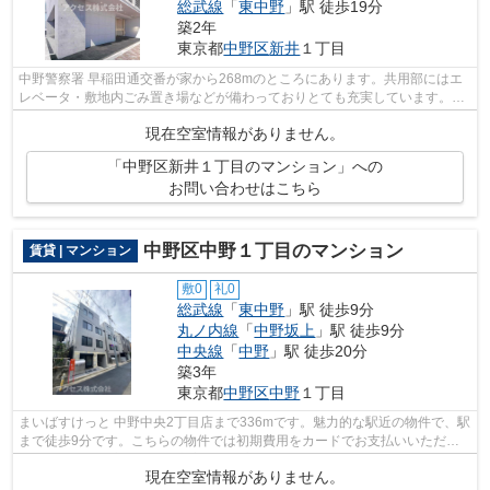
総武線
「
東中野
」駅 徒歩19分
築2年
東京都
中野区
新井
１丁目
中野警察署 早稲田通交番が家から268mのところにあります。共用部にはエ
レベータ・敷地内ごみ置き場などが備わっておりとても充実しています。通
風良好で常に新鮮な空気を送り込む物件...
現在空室情報がありません。
「中野区新井１丁目のマンション」への
お問い合わせはこちら
中野区中野１丁目のマンション
賃貸 | マンション
敷0
礼0
総武線
「
東中野
」駅 徒歩9分
丸ノ内線
「
中野坂上
」駅 徒歩9分
中央線
「
中野
」駅 徒歩20分
築3年
東京都
中野区
中野
１丁目
まいばすけっと 中野中央2丁目店まで336mです。魅力的な駅近の物件で、駅
まで徒歩9分です。こちらの物件では初期費用をカードでお支払いいただけ
ます。利便性の高い設備も充実した、高...
現在空室情報がありません。