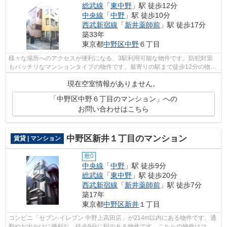
総武線
「
東中野
」駅 徒歩12分
中央線
「
中野
」駅 徒歩10分
西武新宿線
「
新井薬師前
」駅 徒歩17分
築33年
東京都
中野区
中野
６丁目
様々な場所へのアクセスが便利になる、3駅利用可能な物件です。防犯対策
もバッチリなマンションタイプの物件です。最寄りの駅まで徒歩12分の物件
です。こちらの物件では初期費用をカー...
現在空室情報がありません。
「中野区中野６丁目のマンション」への
お問い合わせはこちら
中野区新井１丁目のマンション
賃貸 | マンション
敷0
中央線
「
中野
」駅 徒歩9分
総武線
「
東中野
」駅 徒歩20分
西武新宿線
「
新井薬師前
」駅 徒歩7分
築17年
東京都
中野区
新井
１丁目
コンビニ「セブン‐イレブン 中野上高田店」が214m以内にある物件です。通
勤やお出かけに便利な、徒歩9分に駅のある物件です。こちらの物件はマン