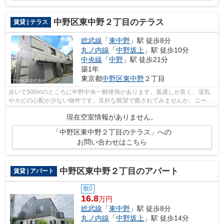
中野区東中野２丁目のテラス
賃貸 | テラス
総武線
「
東中野
」駅 徒歩8分
丸ノ内線
「
中野坂上
」駅 徒歩10分
中央線
「
中野
」駅 徒歩21分
築1年
東京都
中野区
東中野
２丁目
歩いて500mのところに中野中央一郵便局があります。風通しが良く、湿気
やカビの心配が少ない物件です。良好な眺望で癒されてみませんか。ニーズ
の高い、2024年築の物件で、オシャレな...
現在空室情報がありません。
「中野区東中野２丁目のテラス」への
お問い合わせはこちら
中野区東中野２丁目のアパート
賃貸 | アパート
敷0
16.8
万円
総武線
「
東中野
」駅 徒歩8分
丸ノ内線
「
中野坂上
」駅 徒歩14分