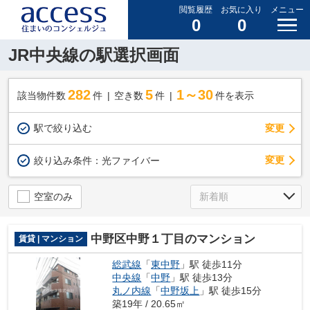
閲覧履歴
お気に入り
メニュー
0
0
JR中央線の駅選択画面
282
5
1～30
該当物件数
件
空き数
件
件を表示
駅で絞り込む
変更
変更
絞り込み条件：
光ファイバー
空室のみ
中野区中野１丁目のマンション
賃貸 | マンション
総武線
「
東中野
」駅 徒歩11分
中央線
「
中野
」駅 徒歩13分
丸ノ内線
「
中野坂上
」駅 徒歩15分
築19年 / 20.65㎡