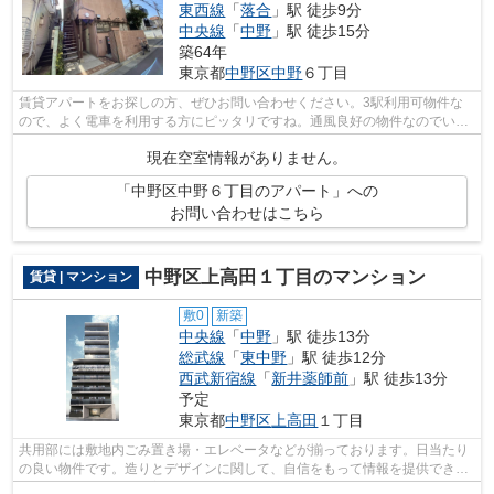
東西線
「
落合
」駅 徒歩9分
中央線
「
中野
」駅 徒歩15分
築64年
東京都
中野区
中野
６丁目
賃貸アパートをお探しの方、ぜひお問い合わせください。3駅利用可物件な
ので、よく電車を利用する方にピッタリですね。通風良好の物件なのでいつ
でも新鮮な空気を味わえます。アクセス...
現在空室情報がありません。
「中野区中野６丁目のアパート」への
お問い合わせはこちら
中野区上高田１丁目のマンション
賃貸 | マンション
敷0
新築
中央線
「
中野
」駅 徒歩13分
総武線
「
東中野
」駅 徒歩12分
西武新宿線
「
新井薬師前
」駅 徒歩13分
予定
東京都
中野区
上高田
１丁目
共用部には敷地内ごみ置き場・エレベータなどが揃っております。日当たり
の良い物件です。造りとデザインに関して、自信をもって情報を提供できる
マンションです。落ち着きのある空間...