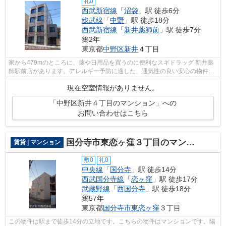
礼0
西武新宿線
「
沼袋
」駅 徒歩6分
総武線
「
中野
」駅 徒歩18分
西武新宿線
「
新井薬師前
」駅 徒歩7分
築2年
東京都
中野区
新井
４丁目
家から479mのところに、薬や日用品を買うのに便利なスギドラッグ 新井薬
師駅前店があります。アレルギー予防に適した、通気性の良い安心の物件で
す。健康な体は新鮮な空気を吸うところ...
現在空室情報がありません。
「中野区新井４丁目のマンション」への
お問い合わせはこちら
国分寺市東恋ヶ窪３丁目のマンション
賃貸 | マンション
敷0
礼0
中央線
「
国分寺
」駅 徒歩14分
西武国分寺線
「
恋ヶ窪
」駅 徒歩17分
武蔵野線
「
西国分寺
」駅 徒歩18分
築57年
東京都
国分寺市
東恋ヶ窪
３丁目
この物件は駅まで徒歩14分の立地です。こちらの物件はマンションです。陽