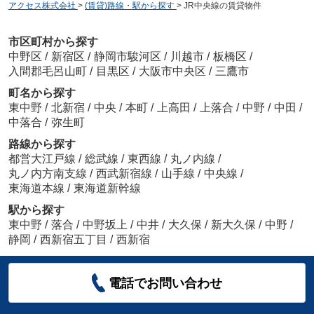
アクセス株式会社
>
(賃貸)路線・駅から探す
>
JR中央線の賃貸物件
市区町村から探す
中野区
/
新宿区
/
静岡市駿河区
/
川越市
/
板橋区
/
入間郡毛呂山町
/
目黒区
/
大阪市中央区
/
三鷹市
町名から探す
東中野
/
北新宿
/
中央
/
本町
/
上高田
/
上落合
/
中野
/
中田
/
中落合
/
弥生町
路線から探す
都営大江戸線
/
総武線
/
東西線
/
丸ノ内線
/
丸ノ内方南支線
/
西武新宿線
/
山手線
/
中央線
/
東海道本線
/
東海道新幹線
駅から探す
東中野
/
落合
/
中野坂上
/
中井
/
大久保
/
新大久保
/
中野
/
静岡
/
西新宿五丁目
/
西新宿
電話でお問い合わせ