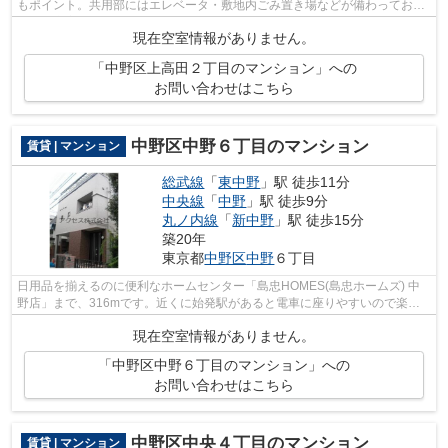
もポイント。共用部にはエレベータ・敷地内ごみ置き場などが備わっており
とても充実しています。独創的なデザ...
現在空室情報がありません。
「中野区上高田２丁目のマンション」への
お問い合わせはこちら
中野区中野６丁目のマンション
賃貸 | マンション
総武線
「
東中野
」駅 徒歩11分
中央線
「
中野
」駅 徒歩9分
丸ノ内線
「
新中野
」駅 徒歩15分
築20年
東京都
中野区
中野
６丁目
日用品を揃えるのに便利なホームセンター「島忠HOMES(島忠ホームズ) 中
野店」まで、316mです。近くに始発駅があると電車に座りやすいので楽に
通勤ができます。歩いて11分ほどで駅にア...
現在空室情報がありません。
「中野区中野６丁目のマンション」への
お問い合わせはこちら
中野区中央４丁目のマンション
賃貸 | マンション