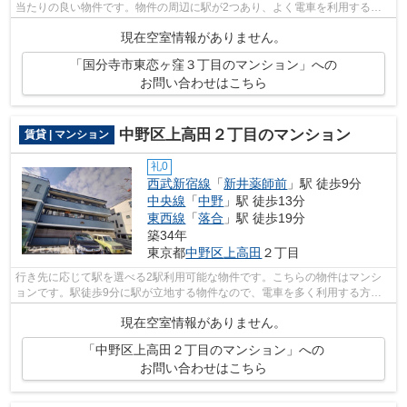
当たりの良い物件です。物件の周辺に駅が2つあり、よく電車を利用する方
にピッタリです。丁寧かつ迅速な対応が...
現在空室情報がありません。
「国分寺市東恋ヶ窪３丁目のマンション」への
お問い合わせはこちら
中野区上高田２丁目のマンション
賃貸 | マンション
礼0
西武新宿線
「
新井薬師前
」駅 徒歩9分
中央線
「
中野
」駅 徒歩13分
東西線
「
落合
」駅 徒歩19分
築34年
東京都
中野区
上高田
２丁目
行き先に応じて駅を選べる2駅利用可能な物件です。こちらの物件はマンシ
ョンです。駅徒歩9分に駅が立地する物件なので、電車を多く利用する方に
とって便利です。いつでもアクセスまで...
現在空室情報がありません。
「中野区上高田２丁目のマンション」への
お問い合わせはこちら