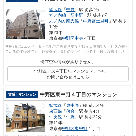
総武線
「
中野
」駅 徒歩7分
丸ノ内線
「
新中野
」駅 徒歩7分
丸ノ内方南支線
「
中野富士見町
」駅 徒歩
17分
築23年
東京都
中野区
中央
４丁目
共用部にはエレベータ・敷地内ごみ置き場など様々な設備やサービスが揃っ
ているので便利です。外観タイル張りのマンションです。様々な場所へのア
クセスがしやすくなる３駅利用可能な...
現在空室情報がありません。
「中野区中央４丁目のマンション」への
お問い合わせはこちら
中野区東中野４丁目のマンション
賃貸 | マンション
総武線
「
東中野
」駅 徒歩4分
東西線
「
落合
」駅 徒歩4分
中央線
「
中野
」駅 徒歩22分
築11年
東京都
中野区
東中野
４丁目