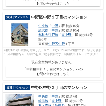
お問い合わせはこちら
中野区中野１丁目のマンション
賃貸 | マンション
中央線
「
中野
」駅 徒歩10分
総武線
「
中野
」駅 徒歩10分
都営大江戸線
「
東中野
」駅 徒歩14分
築6年
東京都
中野区
中野
１丁目
利便性の高い設備も充実した、高ニーズな2020年築の物件です。駅から徒歩
10分の物件なら、駅前のお買い物も便利です。初期費用はカードで決済いた
だけます。賃貸物件をお探しなら、当...
現在空室情報がありません。
「中野区中野１丁目のマンション」への
お問い合わせはこちら
中野区中野２丁目のマンション
賃貸 | マンション
中央線
「
中野
」駅 徒歩7分
総武線
「
東中野
」駅 徒歩20分
丸ノ内線
「
新中野
」駅 徒歩12分