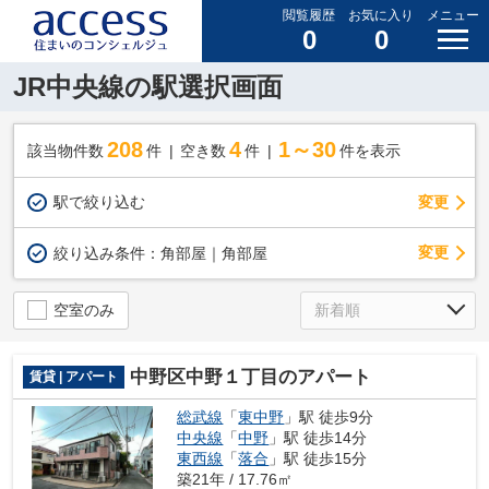
閲覧履歴
お気に入り
メニュー
0
0
JR中央線の駅選択画面
208
4
1～30
該当物件数
件
空き数
件
件を表示
駅で絞り込む
変更
変更
絞り込み条件：
角部屋｜角部屋
空室のみ
中野区中野１丁目のアパート
賃貸 | アパート
総武線
「
東中野
」駅 徒歩9分
中央線
「
中野
」駅 徒歩14分
東西線
「
落合
」駅 徒歩15分
築21年 / 17.76㎡