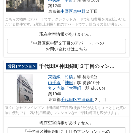
築12年
東京都
中野区
東中野
２丁目
こちらの物件はアパートです。クレジットカードで初期費用をお支払いいた
だける物件です。2駅以上利用可能のアパートです。陽当りの良い明るい環
境が魅力の一押し物件となっています。...
現在空室情報がありません。
「中野区東中野２丁目のアパート」への
お問い合わせはこちら
千代田区神田錦町２丁目のマンション
賃貸 | マンション
東西線
「
竹橋
」駅 徒歩6分
山手線
「
神田
」駅 徒歩10分
丸ノ内線
「
大手町
」駅 徒歩8分
築19年
東京都
千代田区
神田錦町
２丁目
近くにはセブンイレブン 神田錦町2丁目店(徒歩2分)がありちょっとした買い
物に便利です。2駅利用可能なマンションなので行動範囲も広がります。防
犯対策もバッチリなマンションタイプ...
現在空室情報がありません。
「千代田区神田錦町２丁目のマンション」への