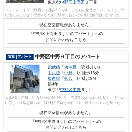
東京都
中野区
上高田
３丁目
コモディイイダ 中野店まで徒歩5分です。こちらの物件はアパートです。朝
に慌てることなく行動するために駅から徒歩7分の駅近物件はいかがでしょ
うか。敷地内にごみ置き場があるので、...
現在空室情報がありません。
「中野区上高田３丁目のアパート」への
お問い合わせはこちら
中野区中野６丁目のアパート
賃貸 | アパート
総武線
「
東中野
」駅 徒歩8分
中央線
「
中野
」駅 徒歩16分
東西線
「
落合
」駅 徒歩9分
築4年
東京都
中野区
中野
６丁目
徒歩2分の距離に明治大学付属中野中学・高等学校があるのも魅力。行く先
に応じて経路を選べる、2駅利用可能な物件です。通風システムが整った換
気がしやすい物件です。こちらの物件は...
現在空室情報がありません。
「中野区中野６丁目のアパート」への
お問い合わせはこちら