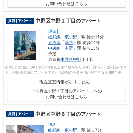
お問い合わせはこちら
中野区中野１丁目のアパート
賃貸 | アパート
新築
総武線
「
東中野
」駅 徒歩11分
東西線
「
落合
」駅 徒歩14分
中央線
「
中野
」駅 徒歩13分
予定
東京都
中野区
中野
１丁目
徒歩5分の場所に中野区立桃園第二小学校があります。自宅から2駅利用でき
る、利便性の高いアパートです。清潔感のある室内が魅力的な令和8年築の
物件となっており、一押しです。最上階...
現在空室情報がありません。
「中野区中野１丁目のアパート」への
お問い合わせはこちら
中野区中野６丁目のアパート
賃貸 | アパート
礼0
総武線
「
東中野
」駅 徒歩7分