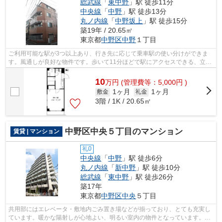
総武線
「
東中野
」駅 徒歩11分
中央線
「
中野
」駅 徒歩13分
丸ノ内線
「
中野坂上
」駅 徒歩15分
築19年 / 20.65㎡
東京都
中野区
中野
１丁目
ご利用可能な駅が3つ以上あり、行き先に応じて乗車駅の使い分けができま
す。風通しが良好な物件です。歩いて11分ほどで駅にアクセスできる、立地
の良さも魅力の物件です。満足できる素...
10
万
円
(管理費等：5,000円 )
1ヶ月
1ヶ月
敷金
礼金
3階 / 1K / 20.65㎡
中野区中央５丁目のマンション
賃貸 | マンション
礼0
中央線
「
中野
」駅 徒歩6分
丸ノ内線
「
新中野
」駅 徒歩10分
総武線
「
東中野
」駅 徒歩26分
築17年
東京都
中野区
中央
５丁目
共用部にはエレベータ・敷地内ごみ置き場などが揃っており、とても充実し
ています。暖かな陽射しが心地よい、明るい室内の物件となっています。こ