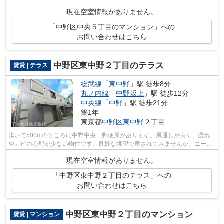
ちらはマンションタイプになります。...
現在空室情報がありません。
「中野区中央５丁目のマンション」への
お問い合わせはこちら
中野区東中野２丁目のテラス
賃貸 | テラス
総武線
「
東中野
」駅 徒歩8分
丸ノ内線
「
中野坂上
」駅 徒歩12分
中央線
「
中野
」駅 徒歩21分
築1年
東京都
中野区
東中野
２丁目
歩いて500mのところに中野中央一郵便局があります。風通しが良く、湿気
やカビの心配が少ない物件です。良好な眺望で癒されてみませんか。ニーズ
の高い、2024年築の物件で、オシャレな...
現在空室情報がありません。
「中野区東中野２丁目のテラス」への
お問い合わせはこちら
中野区東中野２丁目のマンション
賃貸 | マンション