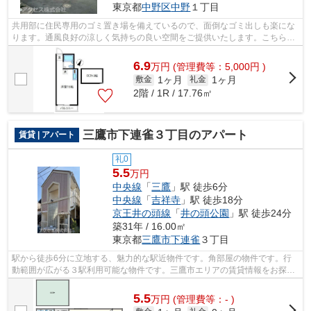
東京都
中野区
中野
１丁目
共用部に住民専用のゴミ置き場を備えているので、面倒なゴミ出しも楽にな
ります。通風良好の涼しく気持ちの良い空間をご提供いたします。こちらの
アパートは3駅が近くにあり便利です。...
6.9
万
円
(管理費等：5,000円 )
1ヶ月
1ヶ月
敷金
礼金
2階 / 1R / 17.76㎡
三鷹市下連雀３丁目のアパート
賃貸 | アパート
礼0
5.5
万円
中央線
「
三鷹
」駅 徒歩6分
中央線
「
吉祥寺
」駅 徒歩18分
京王井の頭線
「
井の頭公園
」駅 徒歩24分
築31年 / 16.00㎡
東京都
三鷹市
下連雀
３丁目
駅から徒歩6分に立地する、魅力的な駅近物件です。角部屋の物件です。行
動範囲が広がる３駅利用可能な物件です。三鷹市エリアの賃貸情報をお探し
なら、地域に詳しいアクセスへご連絡く...
5.5
万
円
(管理費等：- )