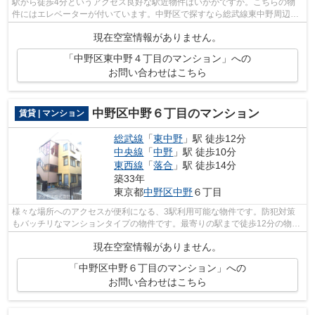
駅から徒歩4分というアクセス良好な駅近物件はいかがですか。こちらの物
件にはエレベーターが付いています。中野区で探すなら総武線東中野周辺は
いかがでしょうか。こちらの物件へのお...
現在空室情報がありません。
「中野区東中野４丁目のマンション」への
お問い合わせはこちら
中野区中野６丁目のマンション
賃貸 | マンション
総武線
「
東中野
」駅 徒歩12分
中央線
「
中野
」駅 徒歩10分
東西線
「
落合
」駅 徒歩14分
築33年
東京都
中野区
中野
６丁目
様々な場所へのアクセスが便利になる、3駅利用可能な物件です。防犯対策
もバッチリなマンションタイプの物件です。最寄りの駅まで徒歩12分の物件
です。こちらの物件では初期費用をカー...
現在空室情報がありません。
「中野区中野６丁目のマンション」への
お問い合わせはこちら