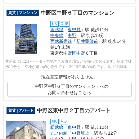
中野区中野６丁目のマンション
賃貸 | マンション
礼0
新築
総武線
「
東中野
」駅 徒歩11分
中央線
「
中野
」駅 徒歩13分
西武新宿線
「
新井薬師前
」駅 徒歩14分
築1年未満
東京都
中野区
中野
６丁目
共用部にはエレベータ・敷地内ごみ置き場などが揃っております。駅まで徒
歩11分と、立地が魅力的な物件です。2026年築の物件です。地上10階建て
の物件です。当社スタッフが中野区地域...
現在空室情報がありません。
「中野区中野６丁目のマンション」への
お問い合わせはこちら
中野区東中野２丁目のアパート
賃貸 | アパート
敷0
礼0
総武線
「
東中野
」駅 徒歩10分
丸ノ内線
「
中野坂上
」駅 徒歩12分
中央線
「
中野
」駅 徒歩16分