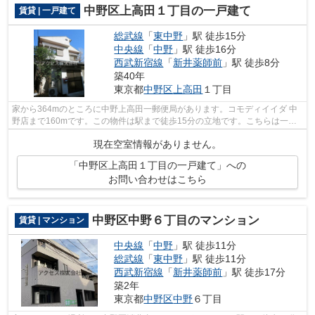
中野区上高田１丁目の一戸建て
賃貸 | 一戸建て
総武線
「
東中野
」駅 徒歩15分
中央線
「
中野
」駅 徒歩16分
西武新宿線
「
新井薬師前
」駅 徒歩8分
築40年
東京都
中野区
上高田
１丁目
家から364mのところに中野上高田一郵便局があります。コモディイイダ 中
野店まで160mです。この物件は駅まで徒歩15分の立地です。こちらは一戸
建ての物件です。中野区エリアの様々な賃...
現在空室情報がありません。
「中野区上高田１丁目の一戸建て」への
お問い合わせはこちら
中野区中野６丁目のマンション
賃貸 | マンション
中央線
「
中野
」駅 徒歩11分
総武線
「
東中野
」駅 徒歩11分
西武新宿線
「
新井薬師前
」駅 徒歩17分
築2年
東京都
中野区
中野
６丁目