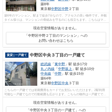
築8年
東京都
中野区
中野
２丁目
築6年のマンション。駅まで徒歩7分なので、アクセスの良い物件です。外観
タイル張りは、マンションの骨組みを守るのにも役立ちます。こちらはマン
ションタイプになります。アクセスな...
現在空室情報がありません。
「中野区中野２丁目のマンション」への
お問い合わせはこちら
中野区中央３丁目の一戸建て
賃貸 | 一戸建て
総武線
「
東中野
」駅 徒歩17分
丸ノ内線
「
中野坂上
」駅 徒歩10分
中央線
「
中野
」駅 徒歩15分
築64年
東京都
中野区
中央
３丁目
こちらの一戸建てでは初期費用をカードでお支払いいただけます。2駅利用
可能な一戸建てなので行動範囲も広がります。こちらの物件は一戸建てで
す。総武線東中野近辺にて、戸建物件を検...
現在空室情報がありません。
「中野区中央３丁目の一戸建て」への