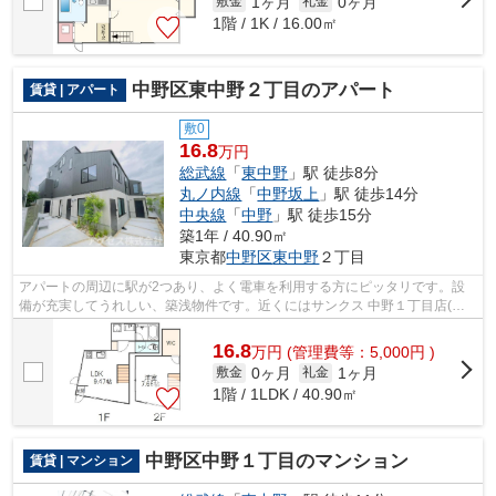
1ヶ月
0ヶ月
敷金
礼金
1階 / 1K / 16.00㎡
中野区東中野２丁目のアパート
賃貸 | アパート
敷0
16.8
万円
総武線
「
東中野
」駅 徒歩8分
丸ノ内線
「
中野坂上
」駅 徒歩14分
中央線
「
中野
」駅 徒歩15分
築1年 / 40.90㎡
東京都
中野区
東中野
２丁目
アパートの周辺に駅が2つあり、よく電車を利用する方にピッタリです。設
備が充実してうれしい、築浅物件です。近くにはサンクス 中野１丁目店(徒
歩2分)がありちょっとした買い物に便利...
16.8
万
円
(管理費等：5,000円 )
0ヶ月
1ヶ月
敷金
礼金
1階 / 1LDK / 40.90㎡
中野区中野１丁目のマンション
賃貸 | マンション