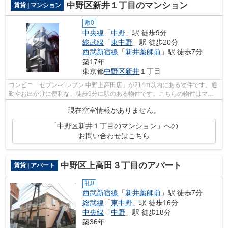
中野区新井１丁目のマンション
賃貸 | マンション
敷0
中央線
「
中野
」駅 徒歩9分
総武線
「
東中野
」駅 徒歩20分
西武新宿線
「
新井薬師前
」駅 徒歩7分
築17年
東京都
中野区
新井
１丁目
コンビニ「セブン‐イレブン 中野上高田店」が214m以内にある物件です。通
勤やお出かけに便利な、徒歩9分に駅のある物件です。こちらの物件はマン
ションです。アクセスで紹介する、中野...
現在空室情報がありません。
「中野区新井１丁目のマンション」への
お問い合わせはこちら
中野区上高田３丁目のアパート
賃貸 | アパート
礼0
西武新宿線
「
新井薬師前
」駅 徒歩7分
総武線
「
東中野
」駅 徒歩16分
中央線
「
中野
」駅 徒歩18分
築36年