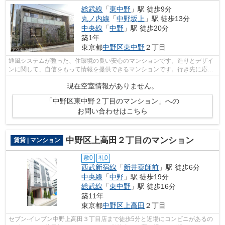
総武線
「
東中野
」駅 徒歩9分
丸ノ内線
「
中野坂上
」駅 徒歩13分
中央線
「
中野
」駅 徒歩20分
築1年
東京都
中野区
東中野
２丁目
通風システムが整った、住環境の良い安心のマンションです。造りとデザイ
ンに関して、自信をもって情報を提供できるマンションです。行き先に応じ
て駅を選べる3駅利用可能なマンション...
現在空室情報がありません。
「中野区東中野２丁目のマンション」への
お問い合わせはこちら
中野区上高田２丁目のマンション
賃貸 | マンション
敷0
礼0
西武新宿線
「
新井薬師前
」駅 徒歩6分
中央線
「
中野
」駅 徒歩19分
総武線
「
東中野
」駅 徒歩16分
築11年
東京都
中野区
上高田
２丁目
セブン-イレブン中野上高田３丁目店まで徒歩5分と近場にコンビニがあるの