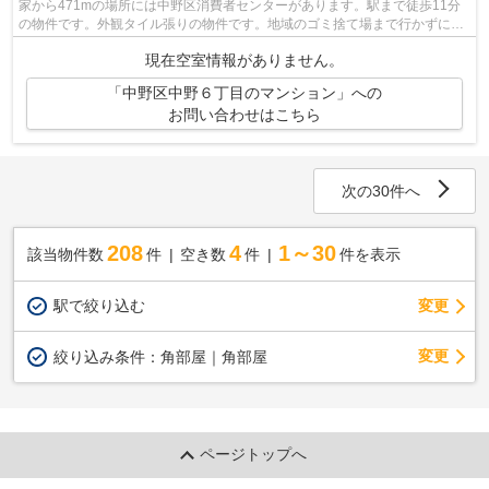
家から471mの場所には中野区消費者センターがあります。駅まで徒歩11分
の物件です。外観タイル張りの物件です。地域のゴミ捨て場まで行かずにサ
ッとゴミ出しできるように、共用部にゴ...
現在空室情報がありません。
「中野区中野６丁目のマンション」への
お問い合わせはこちら
次の30件へ
208
4
1～30
該当物件数
件
空き数
件
件を表示
駅で絞り込む
変更
変更
絞り込み条件：
角部屋｜角部屋
ページトップへ