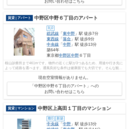
お問い合わせはこちら
中野区中野６丁目のアパート
賃貸 | アパート
礼0
総武線
「
東中野
」駅 徒歩7分
東西線
「
落合
」駅 徒歩9分
中央線
「
中野
」駅 徒歩13分
築64年
東京都
中野区
中野
６丁目
桜山診療所まで461mです。物件の近くに駅が3つあるため、用途や行き先に
よって経路を選べます。通風良好な条件は健康面でも大切です。そんな観点
からもおすすめの物件をご提供します。...
現在空室情報がありません。
「中野区中野６丁目のアパート」への
お問い合わせはこちら
中野区上高田１丁目のマンション
賃貸 | マンション
敷0
新築
中央線
「
中野
」駅 徒歩13分