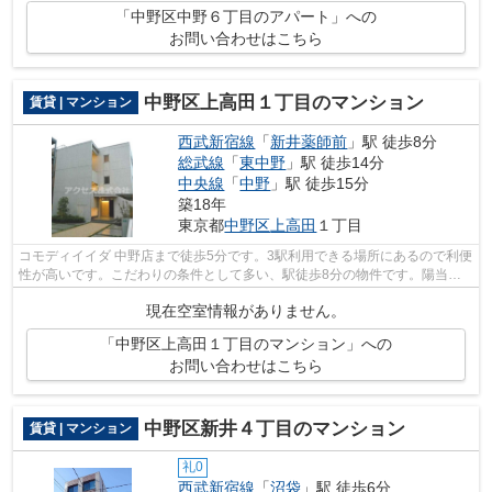
「中野区中野６丁目のアパート」への
お問い合わせはこちら
中野区上高田１丁目のマンション
賃貸 | マンション
西武新宿線
「
新井薬師前
」駅 徒歩8分
総武線
「
東中野
」駅 徒歩14分
中央線
「
中野
」駅 徒歩15分
築18年
東京都
中野区
上高田
１丁目
コモディイイダ 中野店まで徒歩5分です。3駅利用できる場所にあるので利便
性が高いです。こだわりの条件として多い、駅徒歩8分の物件です。陽当り
の良い明るい環境が魅力の一押し物件...
現在空室情報がありません。
「中野区上高田１丁目のマンション」への
お問い合わせはこちら
中野区新井４丁目のマンション
賃貸 | マンション
礼0
西武新宿線
「
沼袋
」駅 徒歩6分