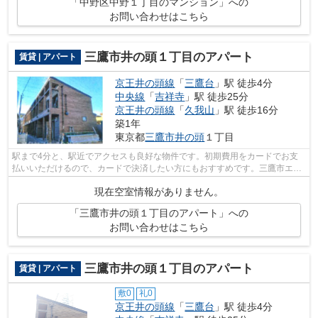
「中野区中野１丁目のマンション」への
お問い合わせはこちら
三鷹市井の頭１丁目のアパート
賃貸 | アパート
京王井の頭線
「
三鷹台
」駅 徒歩4分
中央線
「
吉祥寺
」駅 徒歩25分
京王井の頭線
「
久我山
」駅 徒歩16分
築1年
東京都
三鷹市
井の頭
１丁目
駅まで4分と、駅近でアクセスも良好な物件です。初期費用をカードでお支
払いいただけるので、カードで決済したい方にもおすすめです。三鷹市エリ
アなら、様々な条件の物件を探すことが...
現在空室情報がありません。
「三鷹市井の頭１丁目のアパート」への
お問い合わせはこちら
三鷹市井の頭１丁目のアパート
賃貸 | アパート
敷0
礼0
京王井の頭線
「
三鷹台
」駅 徒歩4分