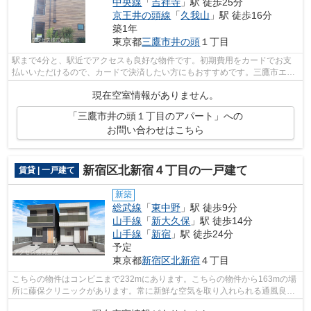
中央線
「
吉祥寺
」駅 徒歩25分
京王井の頭線
「
久我山
」駅 徒歩16分
築1年
東京都
三鷹市
井の頭
１丁目
駅まで4分と、駅近でアクセスも良好な物件です。初期費用をカードでお支
払いいただけるので、カードで決済したい方にもおすすめです。三鷹市エリ
アなら、様々な条件の物件を探すことが...
現在空室情報がありません。
「三鷹市井の頭１丁目のアパート」への
お問い合わせはこちら
新宿区北新宿４丁目の一戸建て
賃貸 | 一戸建て
新築
総武線
「
東中野
」駅 徒歩9分
山手線
「
新大久保
」駅 徒歩14分
山手線
「
新宿
」駅 徒歩24分
予定
東京都
新宿区
北新宿
４丁目
こちらの物件はコンビニまで232mにあります。こちらの物件から163mの場
所に藤保クリニックがあります。常に新鮮な空気を取り入れられる通風良好
な間取りの物件。2025年築の物件となっ...