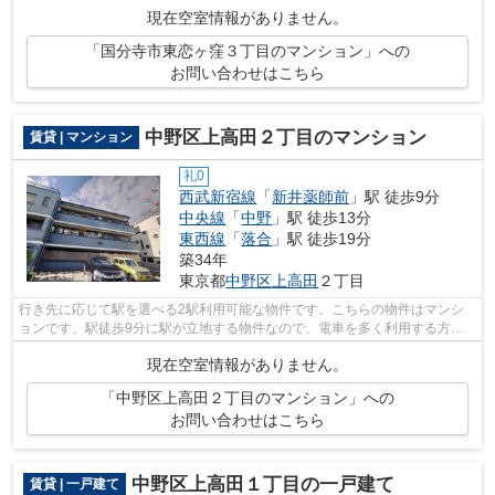
現在空室情報がありません。
「国分寺市東恋ヶ窪３丁目のマンション」への
お問い合わせはこちら
中野区上高田２丁目のマンション
賃貸 | マンション
礼0
西武新宿線
「
新井薬師前
」駅 徒歩9分
中央線
「
中野
」駅 徒歩13分
東西線
「
落合
」駅 徒歩19分
築34年
東京都
中野区
上高田
２丁目
行き先に応じて駅を選べる2駅利用可能な物件です。こちらの物件はマンシ
ョンです。駅徒歩9分に駅が立地する物件なので、電車を多く利用する方に
とって便利です。いつでもアクセスまで...
現在空室情報がありません。
「中野区上高田２丁目のマンション」への
お問い合わせはこちら
中野区上高田１丁目の一戸建て
賃貸 | 一戸建て