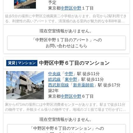
予定
東京都
中野区
中野
１丁目
徒歩5分の場所に中野区立桃園第二小学校があります。自宅から2駅利用でき
る、利便性の高いアパートです。清潔感のある室内が魅力的な令和8年築の
物件となっており、一押しです。最上階...
現在空室情報がありません。
「中野区中野１丁目のアパート」への
お問い合わせはこちら
中野区中野６丁目のマンション
賃貸 | マンション
中央線
「
中野
」駅 徒歩11分
総武線
「
東中野
」駅 徒歩11分
西武新宿線
「
新井薬師前
」駅 徒歩17分
築2年
東京都
中野区
中野
６丁目
家から471mの場所には中野区消費者センターがあります。駅まで徒歩11分
の物件です。外観タイル張りの物件です。地域のゴミ捨て場まで行かずにサ
ッとゴミ出しできるように、共用部にゴ...
現在空室情報がありません。
「中野区中野６丁目のマンション」への