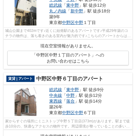
総武線
「
東中野
」駅 徒歩12分
丸ノ内線
「
新中野
」駅 徒歩18分
築9年
東京都
中野区
中野
１丁目
城山公園まで402mです♪近くに始発駅のあるアパートです♪平成29年築のコ
チラの物件は、落ち着きのある室内が魅力的です♪こちらのアパートからは3
駅が近くにあり、移動範囲も広がります♪...
現在空室情報がありません。
「中野区中野１丁目のアパート」への
お問い合わせはこちら
中野区中野６丁目のアパート
賃貸 | アパート
総武線
「
東中野
」駅 徒歩9分
中央線
「
中野
」駅 徒歩12分
東西線
「
落合
」駅 徒歩14分
築26年
東京都
中野区
中野
６丁目
家からすぐの場所にミニストップ中野５丁目店(373m)があります。駅まで徒
歩10分の、快適なアクセスの物件です。周辺環境が整っていることの多い、
充実のアパート物件。あなたの希望に...