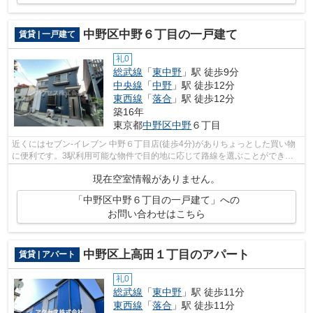
中野区中野６丁目の一戸建て
賃貸 | 一戸建て
礼0
総武線
「
東中野
」駅 徒歩9分
中央線
「
中野
」駅 徒歩12分
東西線
「
落合
」駅 徒歩12分
築16年
東京都
中野区
中野
６丁目
近くにはセブン‐イレブン 中野６丁目店(徒歩4分)がありちょっとした買い物
に便利です。3駅利用可能な物件で目的地に応じて路線を選ぶことができま
す。シンプルながらも風の通り道がし...
現在空室情報がありません。
「中野区中野６丁目の一戸建て」への
お問い合わせはこちら
中野区上高田１丁目のアパート
賃貸 | アパート
礼0
総武線
「
東中野
」駅 徒歩11分
東西線
「
落合
」駅 徒歩11分