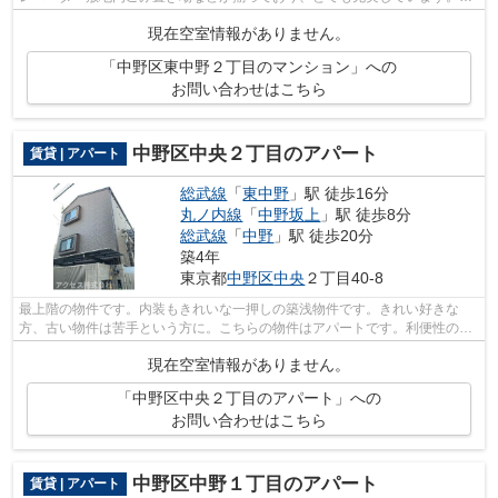
ちらの物件はマンションです。3駅利用...
現在空室情報がありません。
「中野区東中野２丁目のマンション」への
お問い合わせはこちら
中野区中央２丁目のアパート
賃貸 | アパート
総武線
「
東中野
」駅 徒歩16分
丸ノ内線
「
中野坂上
」駅 徒歩8分
総武線
「
中野
」駅 徒歩20分
築4年
東京都
中野区
中央
２丁目40-8
最上階の物件です。内装もきれいな一押しの築浅物件です。きれい好きな
方、古い物件は苦手という方に。こちらの物件はアパートです。利便性の高
い、敷地内ゴミ置き場が付いています。...
現在空室情報がありません。
「中野区中央２丁目のアパート」への
お問い合わせはこちら
中野区中野１丁目のアパート
賃貸 | アパート