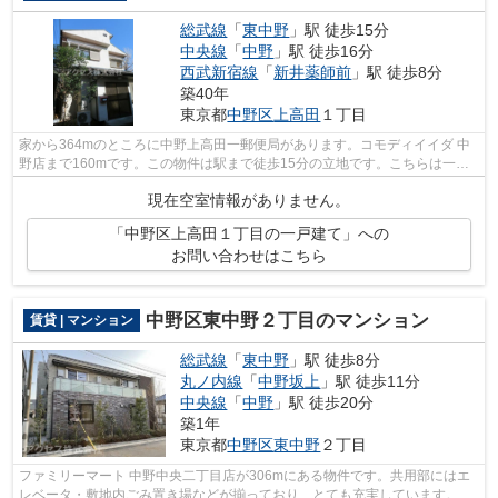
総武線
「
東中野
」駅 徒歩15分
中央線
「
中野
」駅 徒歩16分
西武新宿線
「
新井薬師前
」駅 徒歩8分
築40年
東京都
中野区
上高田
１丁目
家から364mのところに中野上高田一郵便局があります。コモディイイダ 中
野店まで160mです。この物件は駅まで徒歩15分の立地です。こちらは一戸
建ての物件です。中野区エリアの様々な賃...
現在空室情報がありません。
「中野区上高田１丁目の一戸建て」への
お問い合わせはこちら
中野区東中野２丁目のマンション
賃貸 | マンション
総武線
「
東中野
」駅 徒歩8分
丸ノ内線
「
中野坂上
」駅 徒歩11分
中央線
「
中野
」駅 徒歩20分
築1年
東京都
中野区
東中野
２丁目
ファミリーマート 中野中央二丁目店が306mにある物件です。共用部にはエ
レベータ・敷地内ごみ置き場などが揃っており、とても充実しています。こ