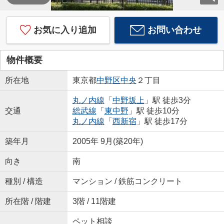
お気に入り追加
お問い合わせ
物件概要
所在地
東京都
中野区
中央
２丁目
丸ノ内線
「
中野坂上
」駅 徒歩3分
交通
総武線
「
東中野
」駅 徒歩10分
丸ノ内線
「
西新宿
」駅 徒歩17分
築年月
2005年 9月(築20年)
向き
南
種別 / 構造
マンション / 鉄筋コンクリート
所在階 / 階建
3階 / 11階建
ペット相談