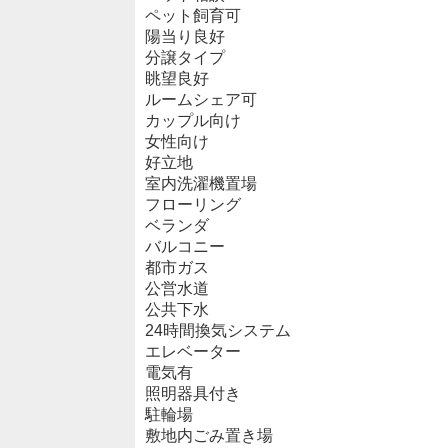
ペット飼育可
陽当り良好
分譲タイプ
眺望良好
ルームシェア可
カップル向け
女性向け
好立地
室内洗濯機置場
フローリング
ベランダ
バルコニー
都市ガス
公営水道
公共下水
24時間換気システム
エレベーター
電気有
照明器具付き
駐輪場
敷地内ごみ置き場