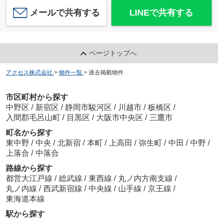
メールで共有する
LINEで共有する
ページトップへ
アクセス株式会社
>
物件一覧
>
過去掲載物件
市区町村から探す
中野区
/
新宿区
/
静岡市駿河区
/
川越市
/
板橋区
/
入間郡毛呂山町
/
目黒区
/
大阪市中央区
/
三鷹市
町名から探す
東中野
/
中央
/
北新宿
/
本町
/
上高田
/
弥生町
/
中田
/
中野
/
上落合
/
中落合
路線から探す
都営大江戸線
/
総武線
/
東西線
/
丸ノ内方南支線
/
丸ノ内線
/
西武新宿線
/
中央線
/
山手線
/
京王線
/
東海道本線
駅から探す