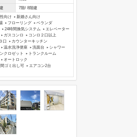
建
7階/ 8階建
性向け
新婚さん向け
場
フローリング
ベランダ
24時間換気システム
エレベーター
ガスコンロ
コンロ２口以上
３口
カウンターキッチン
温水洗浄便座
洗面台
シャワー
ンクロゼット
トランクルーム
オートロック
時間ゴミ出し可
エアコン2台