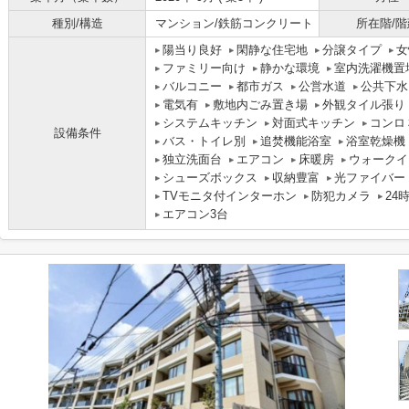
種別/構造
マンション/鉄筋コンクリート
所在階/階
陽当り良好
閑静な住宅地
分譲タイプ
女
ファミリー向け
静かな環境
室内洗濯機置
バルコニー
都市ガス
公営水道
公共下水
電気有
敷地内ごみ置き場
外観タイル張り
システムキッチン
対面式キッチン
コンロ
設備条件
バス・トイレ別
追焚機能浴室
浴室乾燥機
独立洗面台
エアコン
床暖房
ウォークイ
シューズボックス
収納豊富
光ファイバー
TVモニタ付インターホン
防犯カメラ
24
エアコン3台