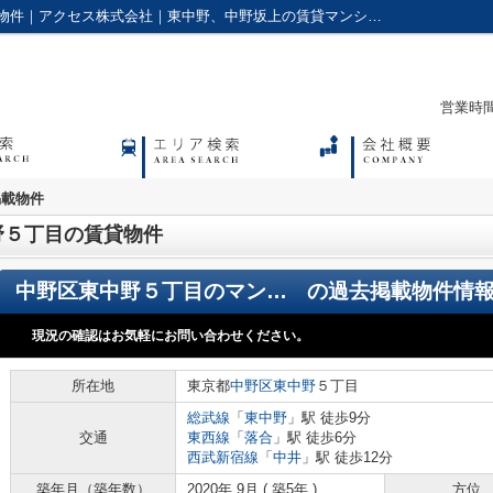
中野区東中野５丁目の賃貸物件の過去掲載物件｜アクセス株式会社｜東中野、中野坂上の賃貸マンションやアパートに強い不動産会社
営業時間：
掲載物件
野５丁目の賃貸物件
中野区東中野５丁目のマンション
の過去掲載物件情
現況の確認はお気軽にお問い合わせください。
所在地
東京都
中野区
東中野
５丁目
総武線
「
東中野
」駅 徒歩9分
交通
東西線
「
落合
」駅 徒歩6分
西武新宿線
「
中井
」駅 徒歩12分
築年月（築年数）
2020年 9月 ( 築5年 )
方位