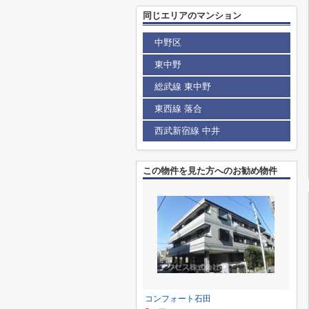
同じエリアのマンション
中野区
東中野
総武線 東中野
東西線 落合
西武新宿線 中井
この物件を見た方へのお勧め物件
コンフォート石田