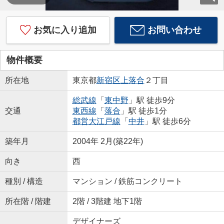
お気に入り追加
お問い合わせ
物件概要
所在地
東京都
新宿区
上落合
２丁目
総武線
「
東中野
」駅 徒歩9分
交通
東西線
「
落合
」駅 徒歩1分
都営大江戸線
「
中井
」駅 徒歩6分
築年月
2004年 2月(築22年)
向き
西
種別 / 構造
マンション / 鉄筋コンクリート
所在階 / 階建
2階 / 3階建 地下1階
デザイナーズ