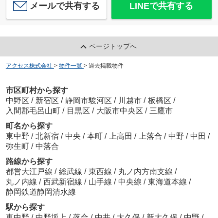
メールで共有する
LINEで共有する
ページトップへ
アクセス株式会社
>
物件一覧
>
過去掲載物件
市区町村から探す
中野区
/
新宿区
/
静岡市駿河区
/
川越市
/
板橋区
/
入間郡毛呂山町
/
目黒区
/
大阪市中央区
/
三鷹市
町名から探す
東中野
/
北新宿
/
中央
/
本町
/
上高田
/
上落合
/
中野
/
中田
/
弥生町
/
中落合
路線から探す
都営大江戸線
/
総武線
/
東西線
/
丸ノ内方南支線
/
丸ノ内線
/
西武新宿線
/
山手線
/
中央線
/
東海道本線
/
静岡鉄道静岡清水線
駅から探す
東中野
/
中野坂上
/
落合
/
中井
/
大久保
/
新大久保
/
中野
/