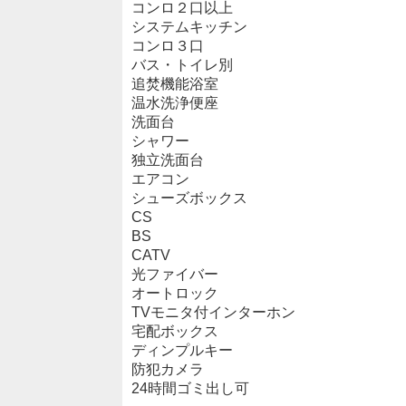
コンロ２口以上
システムキッチン
コンロ３口
バス・トイレ別
追焚機能浴室
温水洗浄便座
洗面台
シャワー
独立洗面台
エアコン
シューズボックス
CS
BS
CATV
光ファイバー
オートロック
TVモニタ付インターホン
宅配ボックス
ディンプルキー
防犯カメラ
24時間ゴミ出し可