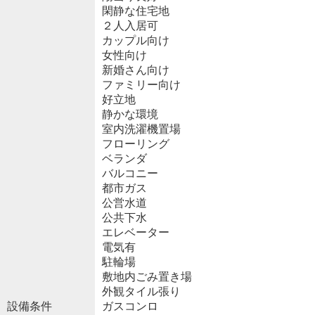
閑静な住宅地
２人入居可
カップル向け
女性向け
新婚さん向け
ファミリー向け
好立地
静かな環境
室内洗濯機置場
フローリング
ベランダ
バルコニー
都市ガス
公営水道
公共下水
エレベーター
電気有
駐輪場
敷地内ごみ置き場
外観タイル張り
設備条件
ガスコンロ