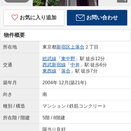
お気に入り追加
お問い合わせ
物件概要
所在地
東京都
新宿区
上落合
２丁目
総武線
「
東中野
」駅 徒歩12分
交通
西武新宿線
「
中井
」駅 徒歩6分
東西線
「
落合
」駅 徒歩7分
築年月
2004年 12月(築21年)
向き
南
種別 / 構造
マンション / 鉄筋コンクリート
所在階 / 階建
5階 / 8階建
陽当り良好