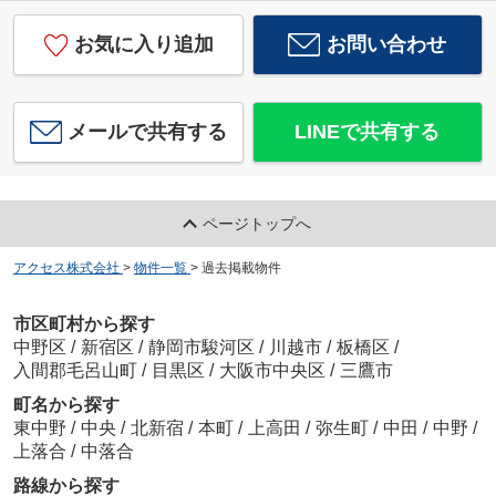
お気に入り追加
お問い合わせ
メールで共有する
LINEで共有する
ページトップへ
アクセス株式会社
>
物件一覧
>
過去掲載物件
市区町村から探す
中野区
/
新宿区
/
静岡市駿河区
/
川越市
/
板橋区
/
入間郡毛呂山町
/
目黒区
/
大阪市中央区
/
三鷹市
町名から探す
東中野
/
中央
/
北新宿
/
本町
/
上高田
/
弥生町
/
中田
/
中野
/
上落合
/
中落合
路線から探す