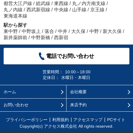
都営大江戸線
/
総武線
/
東西線
/
丸ノ内方南支線
/
丸ノ内線
/
西武新宿線
/
中央線
/
山手線
/
京王線
/
東海道本線
駅から探す
東中野
/
中野坂上
/
落合
/
中井
/
大久保
/
中野
/
新大久保
/
新井薬師前
/
中野新橋
/
西新宿
電話でお問い合わせ
営業時間：
10:00～18:00
定休日：
水曜日・木曜日
ホーム
会社概要
お問い合わせ
来店予約
プライバシーポリシー
利用規約
アクセスマップ
PCサイト
Copyright(c) アクセス株式会社 All rights reserved.