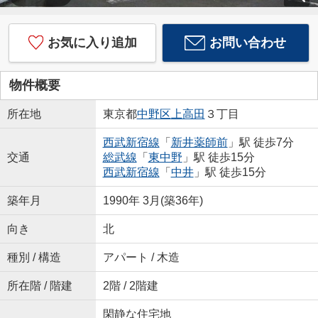
お気に入り追加
お問い合わせ
物件概要
所在地
東京都
中野区
上高田
３丁目
西武新宿線
「
新井薬師前
」駅 徒歩7分
交通
総武線
「
東中野
」駅 徒歩15分
西武新宿線
「
中井
」駅 徒歩15分
築年月
1990年 3月(築36年)
向き
北
種別 / 構造
アパート / 木造
所在階 / 階建
2階 / 2階建
閑静な住宅地