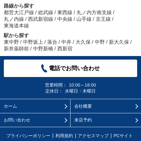
路線から探す
都営大江戸線
/
総武線
/
東西線
/
丸ノ内方南支線
/
丸ノ内線
/
西武新宿線
/
中央線
/
山手線
/
京王線
/
東海道本線
駅から探す
東中野
/
中野坂上
/
落合
/
中井
/
大久保
/
中野
/
新大久保
/
新井薬師前
/
中野新橋
/
西新宿
電話でお問い合わせ
営業時間：
10:00～18:00
定休日：
水曜日・木曜日
ホーム
会社概要
お問い合わせ
来店予約
プライバシーポリシー
利用規約
アクセスマップ
PCサイト