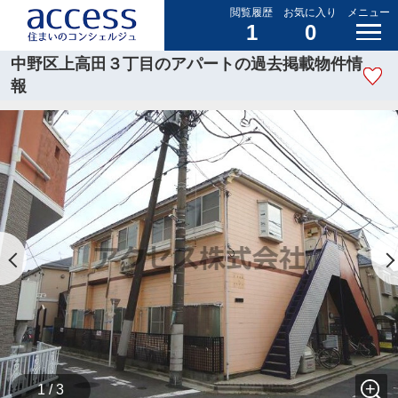
閲覧履歴
お気に入り
メニュー
1
0
中野区上高田３丁目のアパートの過去掲載物件情
報
1 / 3