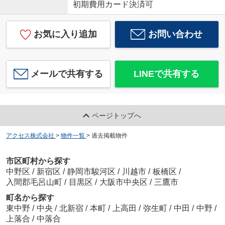
初期費用カード決済可
お気に入り追加
お問い合わせ
メールで共有する
LINEで共有する
ページトップへ
アクセス株式会社
>
物件一覧
>
過去掲載物件
市区町村から探す
中野区
/
新宿区
/
静岡市駿河区
/
川越市
/
板橋区
/
入間郡毛呂山町
/
目黒区
/
大阪市中央区
/
三鷹市
町名から探す
東中野
/
中央
/
北新宿
/
本町
/
上高田
/
弥生町
/
中田
/
中野
/
上落合
/
中落合