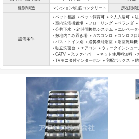
種別/構造
マンション/鉄筋コンクリート
所在階/階
ペット相談
ペット飼育可
２人入居可
法
室内洗濯機置場
フローリング
ベランダ
公共下水
24時間換気システム
エレベータ
敷地内ごみ置き場
ガスコンロ
コンロ２口
設備条件
バス・トイレ別
追焚機能浴室
浴室乾燥機
独立洗面台
エアコン
ウォークインシュー
CATV
光ファイバー
ネット使用料無料
TVモニタ付インターホン
宅配ボックス
防