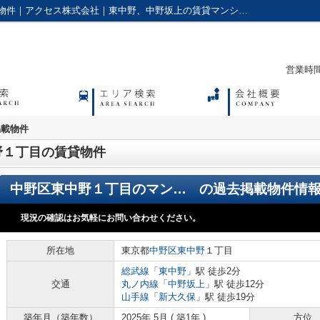
中野区東中野１丁目の賃貸物件の過去掲載物件｜アクセス株式会社｜東中野、中野坂上の賃貸マンションやアパートに強い不動産会社
営業時間：
掲載物件
野１丁目の賃貸物件
中野区東中野１丁目のマンション
の過去掲載物件情
現況の確認はお気軽にお問い合わせください。
所在地
東京都
中野区
東中野
１丁目
総武線
「
東中野
」駅 徒歩2分
交通
丸ノ内線
「
中野坂上
」駅 徒歩12分
山手線
「
新大久保
」駅 徒歩19分
築年月（築年数）
2025年 5月 ( 築1年 )
方位