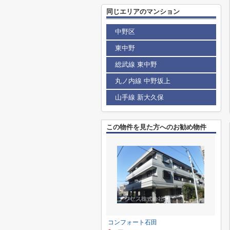
同じエリアのマンション
中野区
東中野
総武線 東中野
丸ノ内線 中野坂上
山手線 新大久保
この物件を見た方へのお勧め物件
コンフォート石田