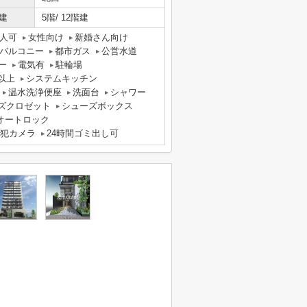
建
5階/ 12階建
人可
女性向け
新婚さん向け
バルコニー
都市ガス
公営水道
ー
電気有
駐輪場
以上
システムキッチン
温水洗浄便座
洗面台
シャワー
ズクロゼット
シューズボックス
オートロック
犯カメラ
24時間ゴミ出し可