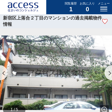
閲覧履歴
お気に入り
メニュー
1
0
新宿区上落合２丁目のマンションの過去掲載物件
情報
1 / 5