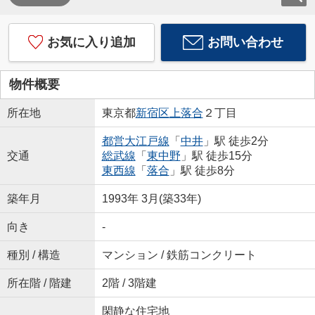
お気に入り追加
お問い合わせ
物件概要
所在地
東京都
新宿区
上落合
２丁目
都営大江戸線
「
中井
」駅 徒歩2分
交通
総武線
「
東中野
」駅 徒歩15分
東西線
「
落合
」駅 徒歩8分
築年月
1993年 3月(築33年)
向き
-
種別 / 構造
マンション / 鉄筋コンクリート
所在階 / 階建
2階 / 3階建
閑静な住宅地