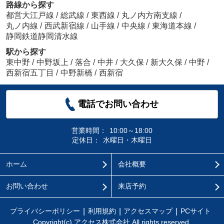
路線から探す
都営大江戸線
/
総武線
/
東西線
/
丸ノ内方南支線
/
丸ノ内線
/
西武新宿線
/
山手線
/
中央線
/
東海道本線
/
静岡鉄道静岡清水線
駅から探す
東中野
/
中野坂上
/
落合
/
中井
/
大久保
/
新大久保
/
中野
/
西新宿五丁目
/
中野新橋
/
西新宿
電話でお問い合わせ
営業時間：
10:00～18:00
定休日：
水曜日・木曜日
ホーム
会社概要
お問い合わせ
来店予約
プライバシーポリシー
利用規約
アクセスマップ
PCサイト
Copyright(c) アクセス株式会社 All rights reserved.