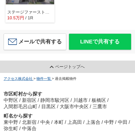
ステージファースト上落合
10.5
万
円
/ 1R
メールで共有する
LINEで共有する
ページトップへ
アクセス株式会社
>
物件一覧
>
過去掲載物件
市区町村から探す
中野区
/
新宿区
/
静岡市駿河区
/
川越市
/
板橋区
/
入間郡毛呂山町
/
目黒区
/
大阪市中央区
/
三鷹市
町名から探す
東中野
/
北新宿
/
中央
/
本町
/
上高田
/
上落合
/
中野
/
中田
/
弥生町
/
中落合