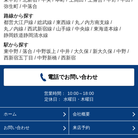
弥生町
/
中落合
路線から探す
都営大江戸線
/
総武線
/
東西線
/
丸ノ内方南支線
/
丸ノ内線
/
西武新宿線
/
山手線
/
中央線
/
東海道本線
/
静岡鉄道静岡清水線
駅から探す
東中野
/
落合
/
中野坂上
/
中井
/
大久保
/
新大久保
/
中野
/
西新宿五丁目
/
中野新橋
/
西新宿
電話でお問い合わせ
営業時間：
10:00～18:00
定休日：
水曜日・木曜日
ホーム
会社概要
お問い合わせ
来店予約