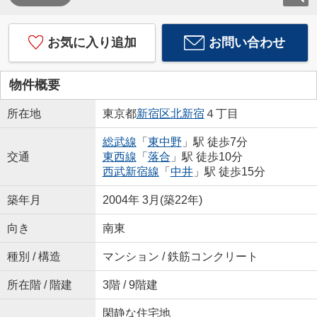
お気に入り追加
お問い合わせ
物件概要
所在地
東京都
新宿区
北新宿
４丁目
総武線
「
東中野
」駅 徒歩7分
交通
東西線
「
落合
」駅 徒歩10分
西武新宿線
「
中井
」駅 徒歩15分
築年月
2004年 3月(築22年)
向き
南東
種別 / 構造
マンション / 鉄筋コンクリート
所在階 / 階建
3階 / 9階建
閑静な住宅地