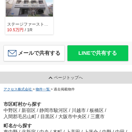
ステージファースト上落合
10.5
万
円
/ 1R
メールで共有する
LINEで共有する
ページトップへ
アクセス株式会社
>
物件一覧
>
過去掲載物件
市区町村から探す
中野区
/
新宿区
/
静岡市駿河区
/
川越市
/
板橋区
/
入間郡毛呂山町
/
目黒区
/
大阪市中央区
/
三鷹市
町名から探す
東中野
/
北新宿
/
中央
/
本町
/
上高田
/
上落合
/
中野
/
中田
/