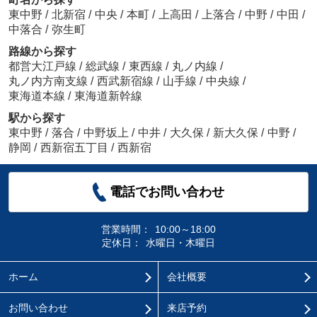
東中野
/
北新宿
/
中央
/
本町
/
上高田
/
上落合
/
中野
/
中田
/
中落合
/
弥生町
路線から探す
都営大江戸線
/
総武線
/
東西線
/
丸ノ内線
/
丸ノ内方南支線
/
西武新宿線
/
山手線
/
中央線
/
東海道本線
/
東海道新幹線
駅から探す
東中野
/
落合
/
中野坂上
/
中井
/
大久保
/
新大久保
/
中野
/
静岡
/
西新宿五丁目
/
西新宿
電話でお問い合わせ
営業時間：
10:00～18:00
定休日：
水曜日・木曜日
ホーム
会社概要
お問い合わせ
来店予約