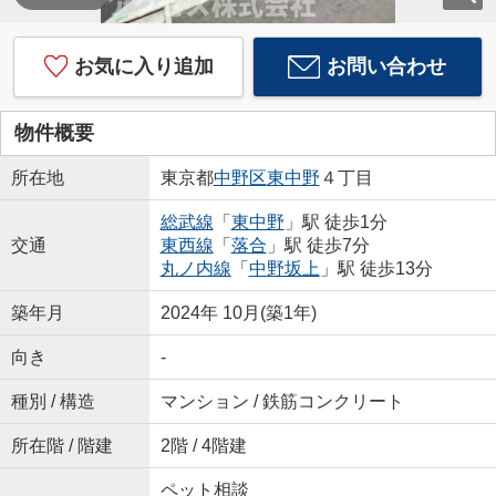
お気に入り追加
お問い合わせ
物件概要
所在地
東京都
中野区
東中野
４丁目
総武線
「
東中野
」駅 徒歩1分
交通
東西線
「
落合
」駅 徒歩7分
丸ノ内線
「
中野坂上
」駅 徒歩13分
築年月
2024年 10月(築1年)
向き
-
種別 / 構造
マンション / 鉄筋コンクリート
所在階 / 階建
2階 / 4階建
ペット相談