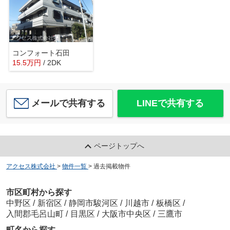
コンフォート石田
15.5
万
円
/ 2DK
メールで共有する
LINEで共有する
ページトップへ
アクセス株式会社
>
物件一覧
>
過去掲載物件
市区町村から探す
中野区
/
新宿区
/
静岡市駿河区
/
川越市
/
板橋区
/
入間郡毛呂山町
/
目黒区
/
大阪市中央区
/
三鷹市
町名から探す