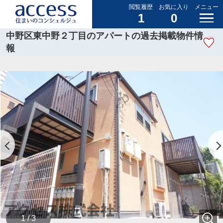
閲覧履歴
お気に入り
メニュー
1
0
中野区東中野２丁目のアパートの過去掲載物件情
報
1 / 3