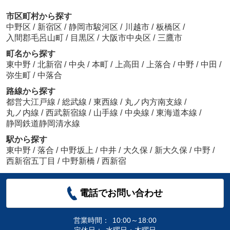
市区町村から探す
中野区
/
新宿区
/
静岡市駿河区
/
川越市
/
板橋区
/
入間郡毛呂山町
/
目黒区
/
大阪市中央区
/
三鷹市
町名から探す
東中野
/
北新宿
/
中央
/
本町
/
上高田
/
上落合
/
中野
/
中田
/
弥生町
/
中落合
路線から探す
都営大江戸線
/
総武線
/
東西線
/
丸ノ内方南支線
/
丸ノ内線
/
西武新宿線
/
山手線
/
中央線
/
東海道本線
/
静岡鉄道静岡清水線
駅から探す
東中野
/
落合
/
中野坂上
/
中井
/
大久保
/
新大久保
/
中野
/
西新宿五丁目
/
中野新橋
/
西新宿
電話でお問い合わせ
営業時間：
10:00～18:00