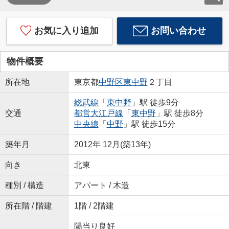
お気に入り追加
お問い合わせ
物件概要
所在地
東京都
中野区
東中野
２丁目
総武線
「
東中野
」駅 徒歩9分
交通
都営大江戸線
「
東中野
」駅 徒歩8分
中央線
「
中野
」駅 徒歩15分
築年月
2012年 12月(築13年)
向き
北東
種別 / 構造
アパート / 木造
所在階 / 階建
1階 / 2階建
陽当り良好