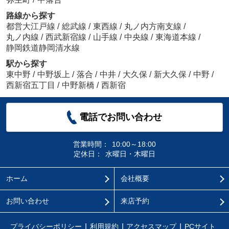
路線から探す
都営大江戸線
/
総武線
/
東西線
/
丸ノ内方南支線
/
丸ノ内線
/
西武新宿線
/
山手線
/
中央線
/
東海道本線
/
静岡鉄道静岡清水線
駅から探す
東中野
/
中野坂上
/
落合
/
中井
/
大久保
/
新大久保
/
中野
/
西新宿五丁目
/
中野新橋
/
西新宿
電話でお問い合わせ
営業時間：
10:00～18:00
定休日：
水曜日・木曜日
ホーム
会社概要
お問い合わせ
来店予約
プライバシーポリシー
利用規約
アクセスマップ
PCサイト