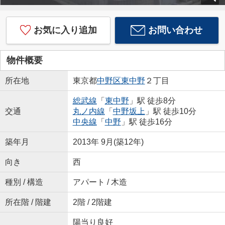
お気に入り追加
お問い合わせ
物件概要
所在地
東京都
中野区
東中野
２丁目
総武線
「
東中野
」駅 徒歩8分
交通
丸ノ内線
「
中野坂上
」駅 徒歩10分
中央線
「
中野
」駅 徒歩16分
築年月
2013年 9月(築12年)
向き
西
種別 / 構造
アパート / 木造
所在階 / 階建
2階 / 2階建
陽当り良好