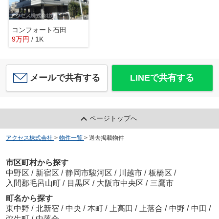
コンフォート石田
9
万
円
/ 1K
メールで共有する
LINEで共有する
ページトップへ
アクセス株式会社
>
物件一覧
>
過去掲載物件
市区町村から探す
中野区
/
新宿区
/
静岡市駿河区
/
川越市
/
板橋区
/
入間郡毛呂山町
/
目黒区
/
大阪市中央区
/
三鷹市
町名から探す
東中野
/
北新宿
/
中央
/
本町
/
上高田
/
上落合
/
中野
/
中田
/
弥生町
/
中落合