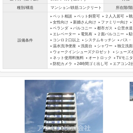
種別/構造
マンション/鉄筋コンクリート
所在階/階
ペット相談
ペット飼育可
２人入居可
眺
女性向け
新婚さん向け
ファミリー向け
ベランダ
バルコニー
都市ガス
公営水道
エレベーター
電気有
２面バルコニー
駐
コンロ２口以上
システムキッチン
バス・
設備条件
温水洗浄便座
洗面台
シャワー
独立洗面
ウォークインシューズクロゼット
シューズ
ネット使用料無料
オートロック
TVモニ
防犯カメラ
24時間ゴミ出し可
エアコン2