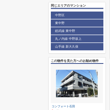
同じエリアのマンション
中野区
東中野
総武線 東中野
丸ノ内線 中野坂上
山手線 新大久保
この物件を見た方へのお勧め物件
コンフォート石田