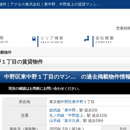
中野区東中野１丁目の賃貸物件の過去掲載物件｜アクセス株式会社｜東中野、中野坂上の賃貸マンションやアパートに強い不動産会社
営業時間：
掲載物件
野１丁目の賃貸物件
中野区東中野１丁目のマンション
の過去掲載物件情
現況の確認はお気軽にお問い合わせください。
所在地
東京都
中野区
東中野
１丁目
総武線
「
東中野
」駅 徒歩2分
交通
丸ノ内線
「
中野坂上
」駅 徒歩12分
山手線
「
新大久保
」駅 徒歩19分
築年月（築年数）
2025年 5月 ( 築1年 )
方位