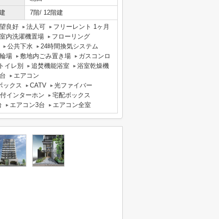
建
7階/ 12階建
望良好
法人可
フリーレント 1ヶ月
室内洗濯機置場
フローリング
公共下水
24時間換気システム
輪場
敷地内ごみ置き場
ガスコンロ
トイレ別
追焚機能浴室
浴室乾燥機
台
エアコン
ボックス
CATV
光ファイバー
タ付インターホン
宅配ボックス
台
エアコン3台
エアコン全室