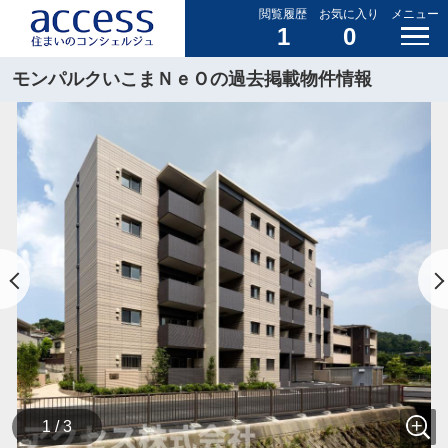
閲覧履歴
お気に入り
メニュー
1
0
モンパルクいこまＮｅＯの過去掲載物件情報
1 / 3