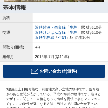
基本情報
賃料
-
近鉄難波・奈良線
「
生駒
」駅 徒歩10分
交通
近鉄けいはんな線
「
生駒
」駅 徒歩10分
近鉄生駒線
「
生駒
」駅 徒歩10分
間取り(面積)
-(-)
築年月
2015年 7月(築11年)
お問い合わせ(無料)
3沿線以上利用可能な、利便性の高い立地の物件です。落ち着
きのある空間が広がっている、平成27年築の物件です。造りと
デザインに関して、自信をもって情報を提供できるマンション
です。この物件が気になる方は、当社までお問い合せ下さい。