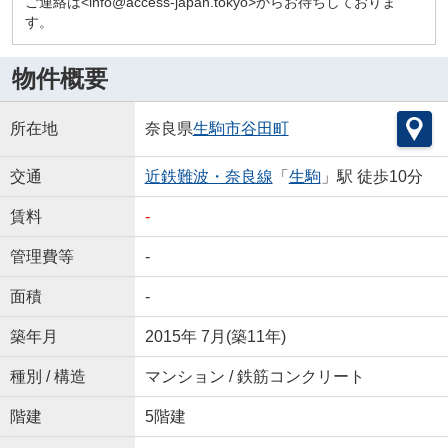
ご連絡は<info@access-japan.tokyo>からお待ちしておりま
す。
物件概要
所在地
奈良県
生駒市
谷田町
交通
近鉄難波・奈良線
「
生駒
」駅 徒歩10分
賃料
-
管理費等
-
面積
-
築年月
2015年 7月(築11年)
種別 / 構造
マンション / 鉄筋コンクリート
階建
5階建