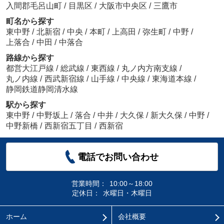
入間郡毛呂山町
/
目黒区
/
大阪市中央区
/
三鷹市
町名から探す
東中野
/
北新宿
/
中央
/
本町
/
上高田
/
弥生町
/
中野
/
上落合
/
中田
/
中落合
路線から探す
都営大江戸線
/
総武線
/
東西線
/
丸ノ内方南支線
/
丸ノ内線
/
西武新宿線
/
山手線
/
中央線
/
東海道本線
/
静岡鉄道静岡清水線
駅から探す
東中野
/
中野坂上
/
落合
/
中井
/
大久保
/
新大久保
/
中野
/
中野新橋
/
西新宿五丁目
/
西新宿
電話でお問い合わせ
営業時間：
10:00～18:00
定休日：
水曜日・木曜日
ホーム
会社概要